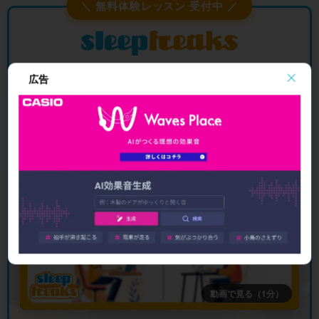
＼ 無料体験レッスン 受付中 ／
広告
オンラインDTMレッスン専門 ／ 2009年から17年
Logic Proの操作を、
講師と一緒に
進めて
みませんか？
動画で見る（1分）