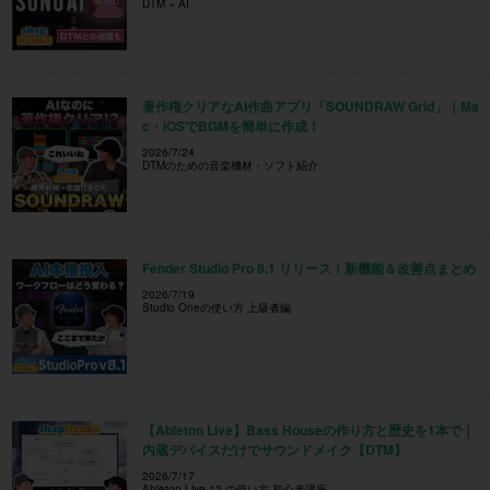
DTM × AI
著作権クリアなAI作曲アプリ「SOUNDRAW Grid」｜Ma
c・iOSでBGMを簡単に作成！
2026/7/24
DTMのための音楽機材・ソフト紹介
Fender Studio Pro 8.1 リリース！新機能＆改善点まとめ
2026/7/19
Studio Oneの使い方 上級者編
【Ableton Live】Bass Houseの作り方と歴史を1本で｜
内蔵デバイスだけでサウンドメイク【DTM】
2026/7/17
Ableton Live 12 の使い方 初心者講座