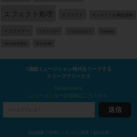
エフェクト処理
エフェクト
インストール/製品登録
イコライザー
アナライザー
いきものがかり
Zynaptiq
YouTube生配信
XLN Audio
1億総ミュージシャン時代をリードする
スリープフリークス
Sleepfreaks
ニュースレターの登録はこちらから
送信
会社概要
DTMレッスンのご受講
協力企業