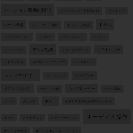
バージョン新機能解説
バンドサウンドを創るには
バッキング
ドラム
ハード機器
ハードウェア操作
ドラム・打楽器
ドラゴンクエスト
トリガー
トランジェント
ディレイ
テンポ処理
ソフトシンセ
ディエッサー
テストタグネーム
ストリングス
ステレオイメージャー
シンセレシピ
シンセサイザー
サンプラー
サンプリング
サウンド入出力
コンプレッサー
サウンド入出
ゲーム音楽
ギター
ゲート
グリッチ
ギタリストのためのAbleton Live
オーディオ操作
キック
カットアップ
オートメーション
オーディオ処理
オーディオインターフェイス