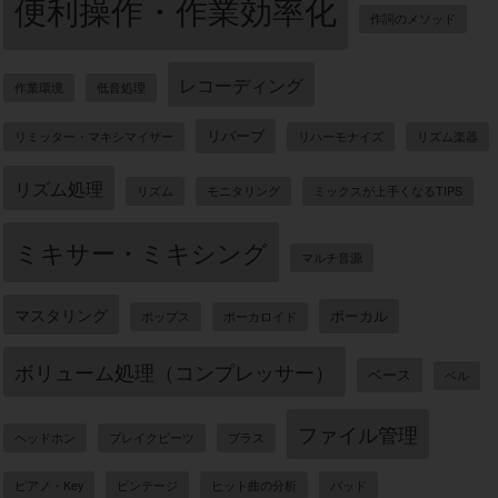
便利操作・作業効率化
作詞のメソッド
レコーディング
作業環境
低音処理
リバーブ
リミッター・マキシマイザー
リハーモナイズ
リズム楽器
リズム処理
リズム
モニタリング
ミックスが上手くなるTIPS
ミキサー・ミキシング
マルチ音源
マスタリング
ボーカル
ポップス
ボーカロイド
ボリューム処理（コンプレッサー）
ベース
ベル
ファイル管理
ヘッドホン
ブレイクビーツ
ブラス
ピアノ・Key
ビンテージ
ヒット曲の分析
パッド