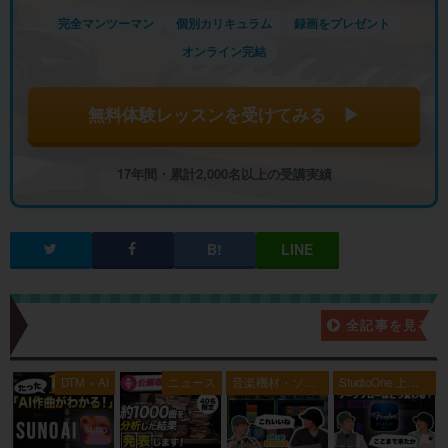
完全マンツーマン
個別カリキュラム
録画をプレゼント
オンライン完結
無料体験レッスンを受けてみる ▶
17年間・累計2,000名以上の受講実績
新着記事一覧
全記事を見る
典
DTM × AI
ニュース
音楽機材・ソフ
StudioOne 上級
ト
者編