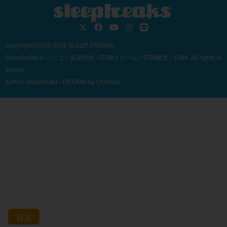
Copyright©2009-2026 SLEEP FREAKS
Sleepfreaks © パソコン音楽制作／DTMスクール／DTM教室／DAW .All rights re
served.
Author:
sleepfreaks
/ DESIGN by
Chiiibow.
目次