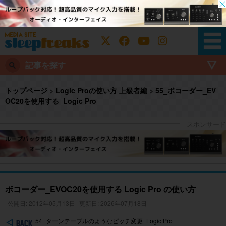
記事を探す
トップページ
>
Logic Proの使い方 上級者編
>
55_ボコーダー_EV
OC20を使用する_Logic Pro
ボコーダー_EVOC20を使用する Logic Pro の使い方
公開日: 2012年05月13日
更新日: 2026年07月18日
54_ターンテーブルのようなピッチ変更_Logic Pro