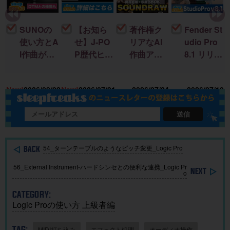
SUNOの
【お知ら
著作権ク
Fender St
使い方とA
せ】J-PO
リアなAI
udio Pro
I作曲がわ
P歴代ヒッ
作曲アプ
8.1 リリー
かる！｜
ト曲を “D
リ「SOU
ス！新機
U
楽曲制作
TM分
NDRAW
能＆改善
15
New!
2026/08/02
New!
2026/07/31
2026/07/24
2026/07/19
に生成AI
析”する公
Grid」｜M
点まとめ
を取り入
開収録イ
ac・iOSで
れる基本
ベント開
BGMを簡
送信
ガイド
催
単に作
成！
54_ターンテーブルのようなピッチ変更_Logic Pro
56_External Instrument-ハードシンセとの便利な連携_Logic Pr
o
CATEGORY:
Logic Proの使い方 上級者編
TAG:
MIDI打ち込み
エフェクト処理
オーディオ操作