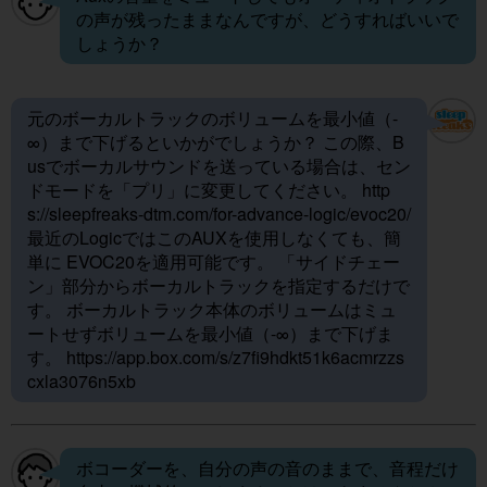
の声が残ったままなんですが、どうすればいいで
しょうか？
元のボーカルトラックのボリュームを最小値（-
∞）まで下げるといかがでしょうか？ この際、B
usでボーカルサウンドを送っている場合は、セン
ドモードを「プリ」に変更してください。
http
s://sleepfreaks-dtm.com/for-advance-logic/evoc20/
最近のLogicではこのAUXを使用しなくても、簡
単に EVOC20を適用可能です。 「サイドチェー
ン」部分からボーカルトラックを指定するだけで
す。 ボーカルトラック本体のボリュームはミュ
ートせずボリュームを最小値（-∞）まで下げま
す。
https://app.box.com/s/z7fi9hdkt51k6acmrzzs
cxla3076n5xb
ボコーダーを、自分の声の音のままで、音程だけ