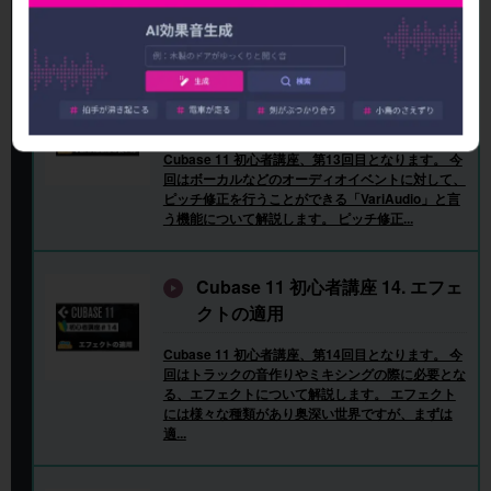
音したオーディオイベントの編集について解説して
いきます。 オーディオを綺麗に整える方法や、オ...
Cubase 11 初心者講座 13. VariAu
dioによるピッチ修正
Cubase 11 初心者講座、第13回目となります。 今
回はボーカルなどのオーディオイベントに対して、
ピッチ修正を行うことができる「VariAudio」と言
う機能について解説します。 ピッチ修正...
Cubase 11 初心者講座 14. エフェ
クトの適用
Cubase 11 初心者講座、第14回目となります。 今
回はトラックの音作りやミキシングの際に必要とな
る、エフェクトについて解説します。 エフェクト
には様々な種類があり奥深い世界ですが、まずは
適...