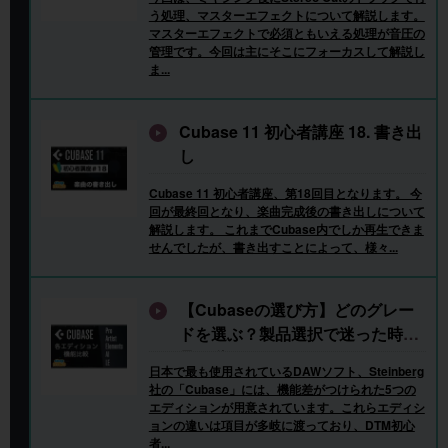
う処理、マスターエフェクトについて解説します。
マスターエフェクトで必須ともいえる処理が音圧の
管理です。今回は主にそこにフォーカスして解説し
ま...
Cubase 11 初心者講座 18. 書き出
し
Cubase 11 初心者講座、第18回目となります。 今
回が最終回となり、楽曲完成後の書き出しについて
解説します。 これまでCubase内でしか再生できま
せんでしたが、書き出すことによって、様々...
【Cubaseの選び方】どのグレー
ドを選ぶ？製品選択で迷った時に
見る動画
日本で最も使用されているDAWソフト、Steinberg
社の「Cubase」には、機能差がつけられた5つの
エディションが用意されています。これらエディシ
ョンの違いは項目が多岐に渡っており、DTM初心
者...