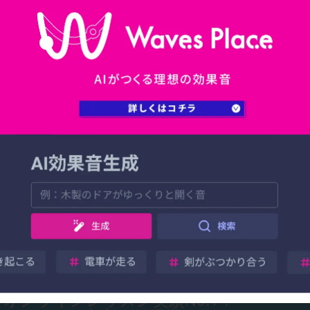
.シンセサイザーとギター
リアルタイム録音｜Ablet
 Live 12の使い方
いよいよ最終段階です。 サビをさらに
るために、シンセサイザーとエレキギ
していきましょう。 シンセサイザーが
隙間に入り、飽きさせないアクセント
点と...
0.セッションビューへの展
Ableton Live 12の使い
曲をライブパフォーマンス用に展開し
思います。 ライブパフォーマンスに向
セッションビューを使用していきま
オンラインレッスン実績No.1！