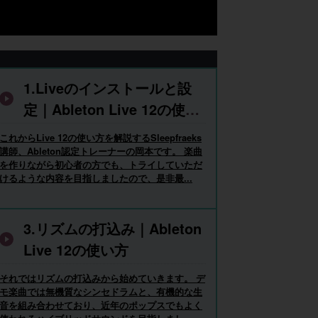
1.Liveのインストールと設
定｜Ableton Live 12の使い
方
これからLive 12の使い方を解説するSleepfraeks
講師、Ableton認定トレーナーの岡本です。 楽曲
を作りながら初心者の方でも、トライしていただ
けるような内容を目指しましたので、是非最...
3.リズムの打込み｜Ableton
Live 12の使い方
それではリズムの打込みから始めていきます。 デ
モ楽曲では無機質なシンセドラムと、有機的な生
音を組み合わせており、近年のポップスでもよく