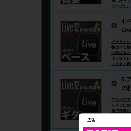
る、オーソ
ューです。 .
4.
Li
ベースとい
担当する旋
の骨組みと
ようなフレ
に大きく影響
6
の打
の
アコーステ
レンジにお
器で伴奏か
います。 
広告
印象のロング