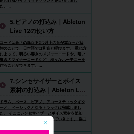
使われるハイブリッドサウンドを目指しまし
た。...
5.ピアノの打込み｜Ableton
Live 12の使い方
コードは高さの異なる2つ以上の音が重なった状
態のことで、日本語では和音と呼びます。 重ね方
によって、明るい響きのメジャーコードや、暗い
響きのマイナーコードなど、様々なハーモニーを
作ることができます。...
7.シンセサイザーとボイス
素材の打込み｜Ableton Liv
e 12の使い方
ドラム、ベース、ピアノ、アコースティックギタ
ーと、ベーシックとなるトラックは完成しまし
た。 そこにシンセサイザーとボイス素材を追加
し、さらに広がりと彩りを加えていきます。 楽曲
を通し鳴っているシン...