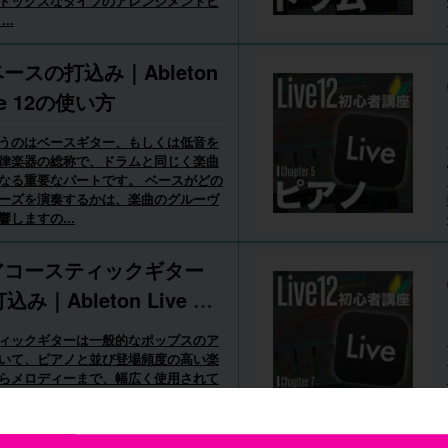
ドックスなタイプのアレンジメントビ
..
ベースの打込み｜Ableton
ve 12の使い方
うのはベースギター、もしくは低音を
律楽器の総称で、ドラムと同じく楽曲
なる重要なパートです。 ベースがどの
ーズを演奏するかは、楽曲のグルーヴ
しますの...
.アコースティックギター
込み｜Ableton Live 12
使い方
ィックギターは一般的なポップスのア
いて、ピアノと並び登場頻度の高い楽
らメロディーまで、幅広く使用されて
コードの演奏で、Aメロでは落ち着いた
トーン、...