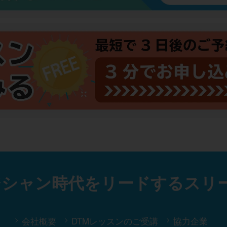
ジシャン時代をリードする
スリ
会社概要
DTMレッスンのご受講
協力企業