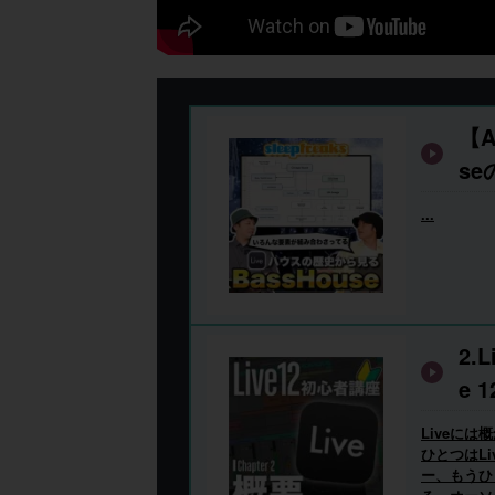
【A
s
内
...
ド
2.
e 
Liveに
ひとつはL
ー、もうひ