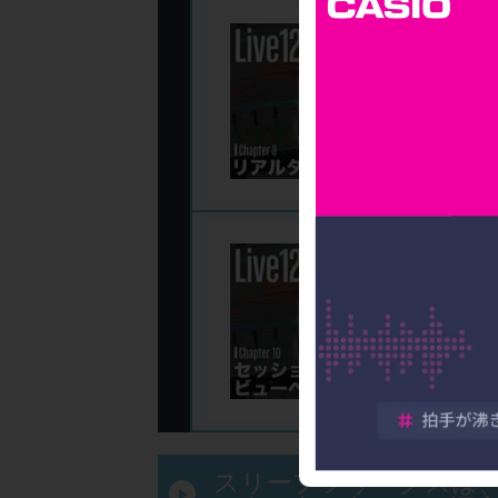
8
の
on
アレンジも
印象的にす
ターを追加
ボーカルの
になっている
1
開｜
方
完成した楽
ていこうと
いている、
す。...
スリープフリークスは、