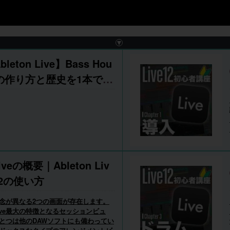
bleton Live】Bass Hou
eの作り方と歴史を1本で｜
蔵デバイスだけでサウン
メイク【DTM】
Liveの概要｜Ableton Liv
12の使い方
は概念が異なる2つの画面が存在します。
ive最大の特徴となるセッションビュ
とつは他のDAWソフトにも備わってい