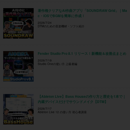
著作権クリアなAI作曲アプリ「SOUNDRAW Grid」｜Ma
c・iOSでBGMを簡単に作成！
2026/7/24
DTMのための音楽機材・ソフト紹介
Fender Studio Pro 8.1 リリース！新機能＆改善点まとめ
2026/7/19
Studio Oneの使い方 上級者編
【Ableton Live】Bass Houseの作り方と歴史を1本で｜
内蔵デバイスだけでサウンドメイク【DTM】
2026/7/17
Ableton Live 12 の使い方 初心者講座