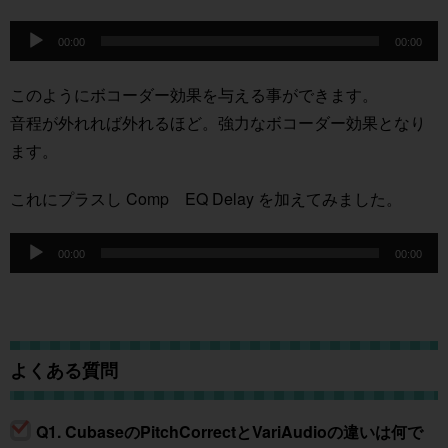
音
声
00:00
00:00
プ
レ
ー
このようにボコーダー効果を与える事ができます。
ヤ
音程が外れれば外れるほど。強力なボコーダー効果となり
ー
ます。
これにプラスし Comp EQ Delay を加えてみました。
音
声
00:00
00:00
プ
レ
ー
ヤ
ー
よくある質問
Q1. CubaseのPitchCorrectとVariAudioの違いは何で