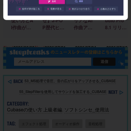
SUNOの
【お知ら
著作権ク
Fender St
使い方とA
せ】J-PO
リアなAI
udio Pro
I作曲がわ
P歴代ヒッ
作曲アプ
8.1 リリー
かる！｜
ト曲を “D
リ「SOU
ス！新機
U
楽曲制作
TM分
NDRAW
能＆改善
15
New!
2026/08/02
New!
2026/07/31
2026/07/24
2026/07/19
に生成AI
析”する公
Grid」｜M
点まとめ
を取り入
開収録イ
ac・iOSで
れる基本
ベント開
BGMを簡
送信
ガイド
催
単に作
成！
53_MS処理で音圧、音の広がりをアップさせる_CUBASE
55_StepFilterを使用してサウンドを加工する_CUBASE
CATEGORY:
Cubaseの使い方 上級者編
,
ソフトシンセ_使用法
TAG:
エフェクト処理
オーディオ操作
音程処理