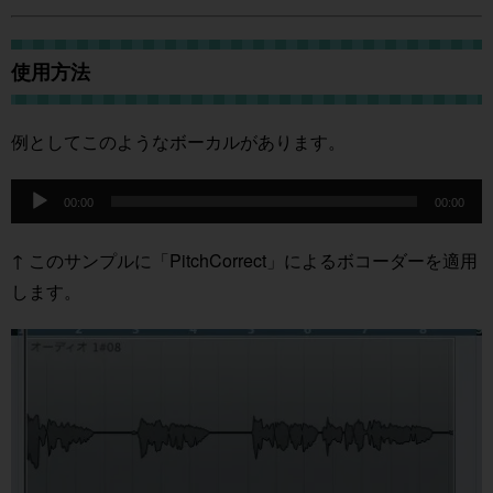
使用方法
例としてこのようなボーカルがあります。
音
声
00:00
00:00
プ
レ
ー
↑ このサンプルに「PitchCorrect」によるボコーダーを適用
ヤ
します。
ー