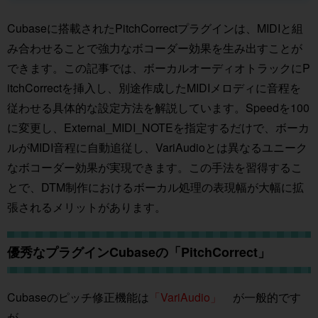
Cubaseに搭載されたPitchCorrectプラグインは、MIDIと組
み合わせることで強力なボコーダー効果を生み出すことが
できます。この記事では、ボーカルオーディオトラックにP
itchCorrectを挿入し、別途作成したMIDIメロディに音程を
従わせる具体的な設定方法を解説しています。Speedを100
に変更し、External_MIDI_NOTEを指定するだけで、ボーカ
ルがMIDI音程に自動追従し、VariAudioとは異なるユニーク
なボコーダー効果が実現できます。この手法を習得するこ
とで、DTM制作におけるボーカル処理の表現幅が大幅に拡
張されるメリットがあります。
優秀なプラグインCubaseの「PitchCorrect」
Cubaseのピッチ修正機能は
「VariAudio」
が一般的です
が、