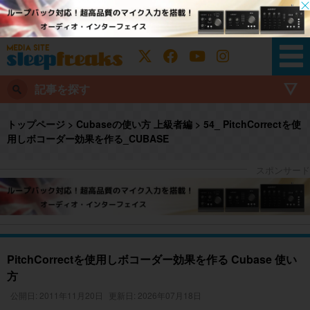
記事を探す
トップページ
>
Cubaseの使い方 上級者編
>
54_ PitchCorrectを使
用しボコーダー効果を作る_CUBASE
PitchCorrectを使用しボコーダー効果を作る Cubase 使い
方
公開日: 2011年11月20日
更新日: 2026年07月18日