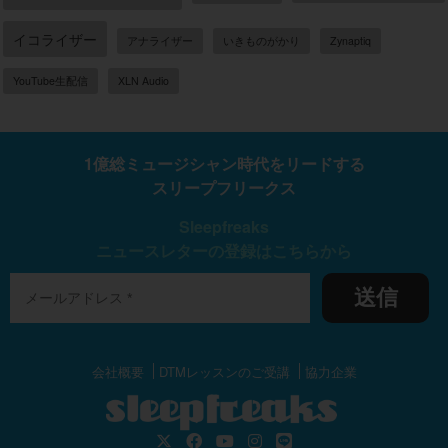
イコライザー
アナライザー
いきものがかり
Zynaptiq
YouTube生配信
XLN Audio
1億総ミュージシャン時代をリードする
スリープフリークス
Sleepfreaks
ニュースレターの登録はこちらから
送信
会社概要
DTMレッスンのご受講
協力企業