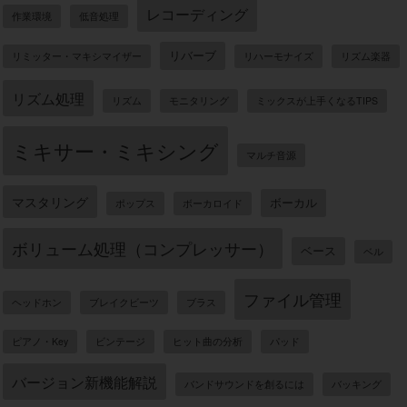
レコーディング
作業環境
低音処理
リバーブ
リミッター・マキシマイザー
リハーモナイズ
リズム楽器
リズム処理
リズム
モニタリング
ミックスが上手くなるTIPS
ミキサー・ミキシング
マルチ音源
マスタリング
ボーカル
ポップス
ボーカロイド
ボリューム処理（コンプレッサー）
ベース
ベル
ファイル管理
ヘッドホン
ブレイクビーツ
ブラス
ピアノ・Key
ビンテージ
ヒット曲の分析
パッド
バージョン新機能解説
バンドサウンドを創るには
バッキング