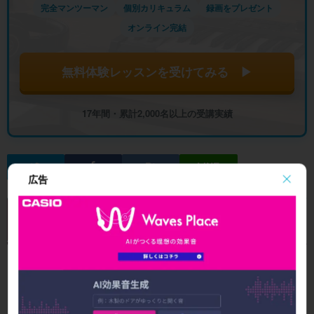
完全マンツーマン
個別カリキュラム
録画をプレゼント
オンライン完結
無料体験レッスンを受けてみる ▶
17年間・累計2,000名以上の受講実績
広告
新着記事一覧
全記事を見る
典
DTM × AI
ニュース
音楽機材・ソフ
StudioOne 上級
ト
者編