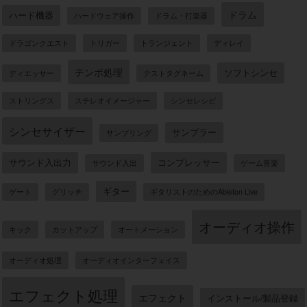
ドラム
ハード機器
ハードウェア操作
ドラム・打楽器
ドラゴンクエスト
トリガー
トランジェント
ディレイ
テンポ処理
ソフトシンセ
ディエッサー
テストタグネーム
ストリングス
ステレオイメージャー
シンセレシピ
シンセサイザー
サンプラー
サンプリング
サウンド入出力
コンプレッサー
サウンド入出
ゲーム音楽
ギター
ゲート
グリッチ
ギタリストのためのAbleton Live
オーディオ操作
キック
カットアップ
オートメーション
オーディオ処理
オーディオインターフェイス
エフェクト処理
エフェクト
インストール/製品登録