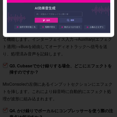
反面、後からエフェクト調整ができません。
Q2. Logicでかけ録りするときのAuxiliaryの役割は何で
すか？
Auxiliaryはエフェクトを適用するための仲介トラックとし
て機能します。インターフェイス入力→Auxiliary(エフェク
ト適用)→Busを経由してオーディオトラックへ信号を送
り、処理済み音声を記録します。
Q3. Cubaseでかけ録りする場合、どこにエフェクトを
挿すのですか？
MixConsoleの左側にあるインプットセクションにエフェク
トを挿します。これにより録音時に自動的にエフェクト処
理が波形に組み込まれます。
Q4. かけ録りでボーカルにコンプレッサーを使う際の注
意点は何ですか？