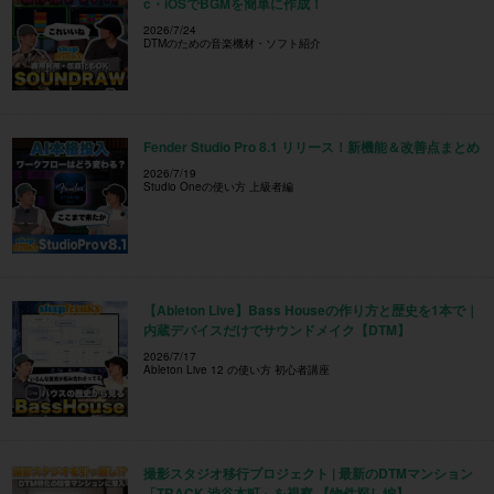
c・iOSでBGMを簡単に作成！
2026/7/24
DTMのための音楽機材・ソフト紹介
Fender Studio Pro 8.1 リリース！新機能＆改善点まとめ
2026/7/19
Studio Oneの使い方 上級者編
【Ableton Live】Bass Houseの作り方と歴史を1本で｜
内蔵デバイスだけでサウンドメイク【DTM】
2026/7/17
Ableton Live 12 の使い方 初心者講座
撮影スタジオ移行プロジェクト | 最新のDTMマンション
「TRACK 渋谷本町」を視察 【物件探し編】