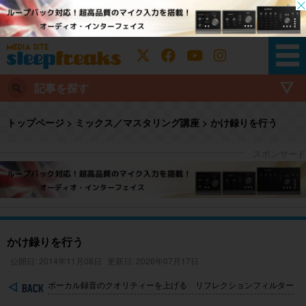
記事を探す
トップページ
>
ミックス／マスタリング講座
>
かけ録りを行う
かけ録りを行う
公開日: 2014年11月08日
更新日: 2026年07月17日
ボーカル録音のクオリティーを上げる リフレクションフィルター