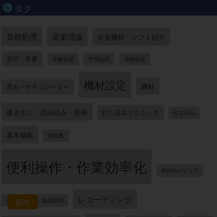
タグ
音程処理
音楽理論
音楽機材・ソフト紹介
音圧・音量
音像処理
空間処理
波形処理
機材設定
機材
歪み・サチュレーター
書き出し・読み込み・変換
打ち込みテクニック
打ち込み
基本編集
周波数
便利操作・作業効率化
作詞のメソッド
レコーディング
目次
作業環境
低音処理