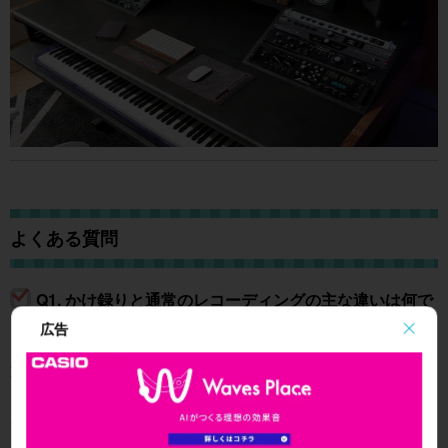
よくある質問
Q1. かけ録りと通常のレコーディングの主な違いは何で
すか？
広告
通常のレコーディングはドライ音声を記録してから後処理
しますが、かけ録りはエフェクト処理済みの音を波形とし
て保存します。CPU節約とサウンド確定のメリットがある