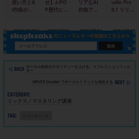
使い方とA
せ】J-PO
リアなAI
udio Pro
I作曲がわ
P歴代ヒッ
作曲アプ
8.1 リリー
かる！｜
ト曲を “D
リ「SOU
ス！新機
U
楽曲制作
TM分
NDRAW
能＆改善
15
New!
2026/08/02
New!
2026/07/31
2026/07/24
2026/07/19
に生成AI
析”する公
Grid」｜M
点まとめ
を取り入
開収録イ
ac・iOSで
れる基本
ベント開
BGMを簡
送信
ガイド
催
単に作
成！
ボーカル録音のクオリティーを上げる リフレクションフィル
ター
WAVES Doubler でボーカルトラックを強化する
CATEGORY:
ミックス／マスタリング講座
TAG:
レコーディング