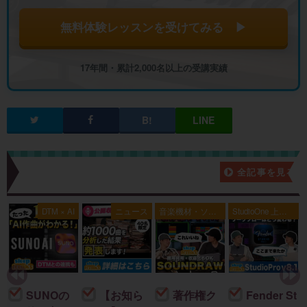
無料体験レッスンを受けてみる ▶
17年間・累計2,000名以上の受講実績
新着記事一覧
全記事を見る
典
DTM × AI
ニュース
音楽機材・ソフ
StudioOne 上級
ト
者編
SUNOの
【お知ら
著作権ク
Fender St