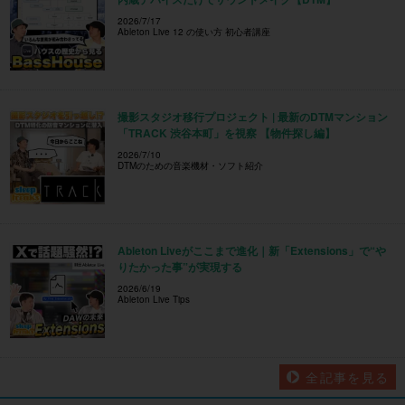
2026/7/17
Ableton Live 12 の使い方 初心者講座
撮影スタジオ移行プロジェクト | 最新のDTMマンション
「TRACK 渋谷本町」を視察 【物件探し編】
2026/7/10
DTMのための音楽機材・ソフト紹介
Ableton Liveがここまで進化｜新「Extensions」で“や
りたかった事”が実現する
2026/6/19
Ableton Live Tips
全記事を見る