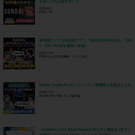
を取り入れる基本ガイド
2026/8/2
DTM × AI
著作権クリアなAI作曲アプリ「SOUNDRAW Grid」｜Ma
c・iOSでBGMを簡単に作成！
2026/7/24
DTMのための音楽機材・ソフト紹介
Fender Studio Pro 8.1 リリース！新機能＆改善点まとめ
2026/7/19
Studio Oneの使い方 上級者編
【Ableton Live】Bass Houseの作り方と歴史を1本で｜
内蔵デバイスだけでサウンドメイク【DTM】