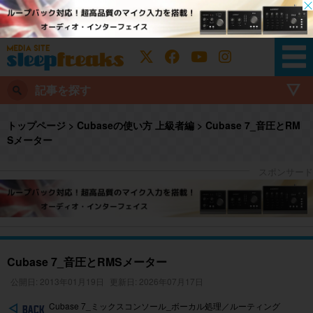
記事を探す
トップページ
>
Cubaseの使い方 上級者編
>
Cubase 7_音圧とRM
Sメーター
Cubase 7_音圧とRMSメーター
公開日: 2013年01月19日
更新日: 2026年07月17日
Cubase 7_ミックスコンソール_ボーカル処理／ルーティング