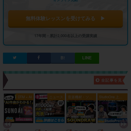
無料体験レッスンを受けてみる ▶
17年間・累計2,000名以上の受講実績
新着記事一覧
全記事を見る
典
DTM × AI
ニュース
音楽機材・ソフ
StudioOne 上級
ト
者編