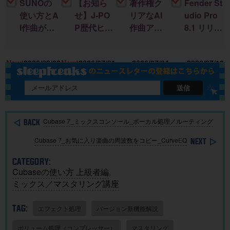
SUNOの
【お知ら
著作権ク
Fender St
使い方とA
せ】J-PO
リアなAI
udio Pro
I作曲がわ
P歴代ヒッ
作曲アプ
8.1 リリー
かる！｜
ト曲を “D
リ「SOU
ス！新機
U
楽曲制作
TM分
NDRAW
能＆改善
15
New!
2026/08/02
New!
2026/07/31
2026/07/24
2026/07/19
に生成AI
析”する公
Grid」｜M
点まとめ
を取り入
開収録イ
ac・iOSで
れる基本
ベント開
BGMを簡
送信
ガイド
催
単に作
成！
Cubase 7_ミックスコンソール_ボーカル処理／ルーティング
Cubase 7_お気に入り楽曲の周波数をコピー_CurveEQ
CATEGORY:
Cubaseの使い方 上級者編
,
ミックス／マスタリング講座
TAG:
エフェクト処理
バージョン新機能解説
ボリューム処理（コンプレッサー）
マスタリング