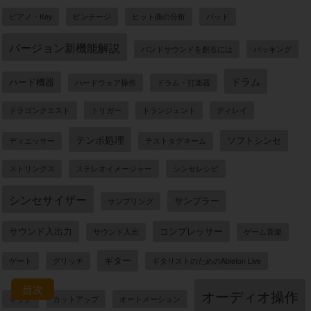
ピアノ・Key
ビンテージ
ヒット曲の分析
パッド
バージョン新機能解説
バンドサウンドを創るには
バッキング
ドラム
ハード機器
ハードウェア操作
ドラム・打楽器
ドラゴンクエスト
トリガー
トランジェント
ディレイ
テンポ処理
ソフトシンセ
ディエッサー
テストタグネーム
ストリングス
ステレオイメージャー
シンセレシピ
シンセサイザー
サンプラー
サンプリング
サウンド入出力
コンプレッサー
サウンド入出
ゲーム音楽
ギター
ゲート
グリッチ
ギタリストのためのAbleton Live
目次
オーディオ操作
キック
カットアップ
オートメーション