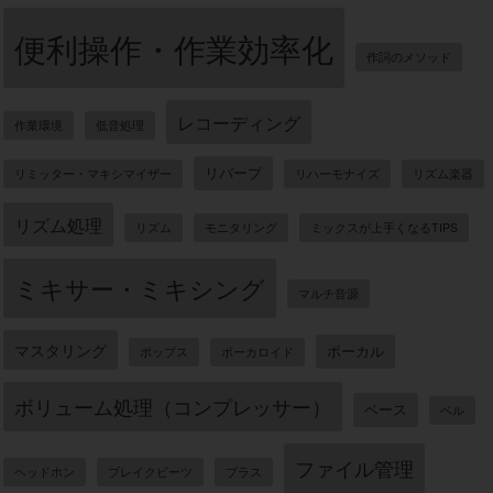
便利操作・作業効率化
作詞のメソッド
レコーディング
作業環境
低音処理
リバーブ
リミッター・マキシマイザー
リハーモナイズ
リズム楽器
リズム処理
リズム
モニタリング
ミックスが上手くなるTIPS
ミキサー・ミキシング
マルチ音源
マスタリング
ボーカル
ポップス
ボーカロイド
ボリューム処理（コンプレッサー）
ベース
ベル
ファイル管理
ヘッドホン
ブレイクビーツ
ブラス