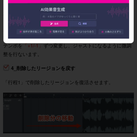
車が「時速100km」と「時速101km」で走っているのと同
じ様に、
後半にいくにつれてドンドン差が広がって
いきます。
テンポを
「+1/-1」
ずつ変更し、ジャストになるように微調
整を行ないます。
4_削除したリージョンを戻す
「行程1」で削除したリージョンを復活させます。