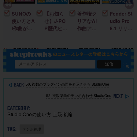
SUNOの
【お知ら
著作権ク
Fender St
使い方とA
せ】J-PO
リアなAI
udio Pro
I作曲がわ
P歴代ヒッ
作曲アプ
8.1 リリー
かる！｜
ト曲を “D
リ「SOU
ス！新機
U
楽曲制作
TM分
NDRAW
能＆改善
15
New!
2026/08/02
New!
2026/07/31
2026/07/24
2026/07/19
に生成AI
析”する公
Grid」｜M
点まとめ
を取り入
開収録イ
ac・iOSで
れる基本
ベント開
BGMを簡
送信
ガイド
催
単に作
成！
50. 複数のプラグイン画面を表示させる StudioOne
52. 複数楽曲のテンポ合わせ StudioOne
CATEGORY:
Studio Oneの使い方 上級者編
TAG:
テンポ処理