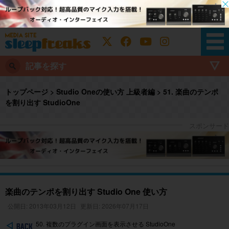
記事を探す
トップページ
>
Studio Oneの使い方 上級者編
>
51. 楽曲のテンポ
を割り出す StudioOne
楽曲のテンポを割り出す Studio One 使い方
公開日: 2013年03月12日
更新日: 2026年07月17日
50. 複数のプラグイン画面を表示させる StudioOne