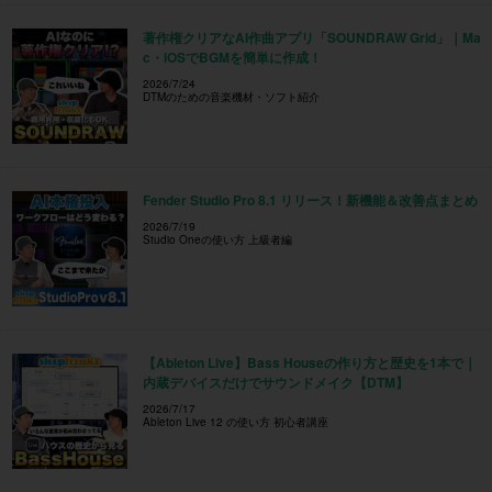
著作権クリアなAI作曲アプリ「SOUNDRAW Grid」｜Ma
c・iOSでBGMを簡単に作成！
2026/7/24
DTMのための音楽機材・ソフト紹介
Fender Studio Pro 8.1 リリース！新機能＆改善点まとめ
2026/7/19
Studio Oneの使い方 上級者編
【Ableton Live】Bass Houseの作り方と歴史を1本で｜
内蔵デバイスだけでサウンドメイク【DTM】
2026/7/17
Ableton Live 12 の使い方 初心者講座