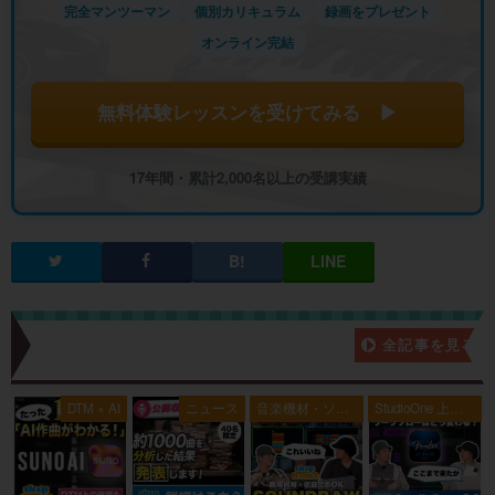
完全マンツーマン
個別カリキュラム
録画をプレゼント
オンライン完結
無料体験レッスンを受けてみる ▶
17年間・累計2,000名以上の受講実績
新着記事一覧
全記事を見る
典
DTM × AI
ニュース
音楽機材・ソフ
StudioOne 上級
ト
者編