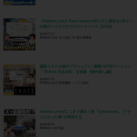
【Ableton Live】Bass Houseの作り方と歴史を1本で｜
内蔵デバイスだけでサウンドメイク【DTM】
2026/7/17
Ableton Live 12 の使い方 初心者講座
撮影スタジオ移行プロジェクト | 最新のDTMマンション
「TRACK 渋谷本町」を視察 【物件探し編】
2026/7/10
DTMのための音楽機材・ソフト紹介
Ableton Liveがここまで進化｜新「Extensions」で“や
りたかった事”が実現する
2026/6/19
Ableton Live Tips