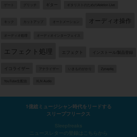
ギター
ゲート
グリッチ
ギタリストのためのAbleton Live
オーディオ操作
キック
カットアップ
オートメーション
オーディオ処理
オーディオインターフェイス
エフェクト処理
エフェクト
インストール/製品登録
イコライザー
アナライザー
いきものがかり
Zynaptiq
YouTube生配信
XLN Audio
1億総ミュージシャン時代をリードする
スリープフリークス
Sleepfreaks
ニュースレターの登録はこちらから