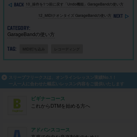
10_操作を1つ前に戻す「Undo機能」GarageBandの使い方
12_MIDIクオンタイズ GarageBandの使い方
CATEGORY:
GarageBandの使い方
TAG:
MIDI打ち込み
レコーディング
スリープフリークスは、オンラインレッスン実績No.1！
一人一人に合わせた幅広いレッスン内容をご提供いたします
ビギナーコース
これからDTMを始める方へ
アドバンスコース
高度で自由な音楽制作のために