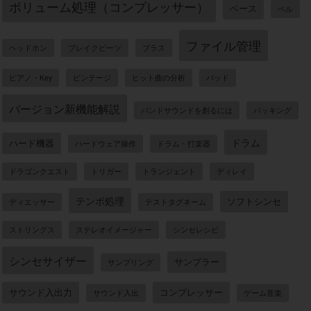
ボリューム処理（コンプレッサー）
ベース
ベル
ファイル管理
ヘッドホン
ブレイクビーツ
ブラス
ピアノ・Key
ビンテージ
ヒット曲の分析
パッド
バージョン新機能解説
バンドサウンドを創るには
バッキング
ドラム
ハード機器
ハードウェア操作
ドラム・打楽器
ドラゴンクエスト
トリガー
トランジェント
ディレイ
テンポ処理
ソフトシンセ
ディエッサー
テストタグネーム
ストリングス
ステレオイメージャー
シンセレシピ
シンセサイザー
サンプラー
サンプリング
サウンド入出力
コンプレッサー
サウンド入出
ゲーム音楽