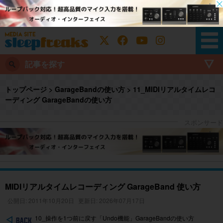
記事を探す
トップページ
>
GarageBandの使い方
>
11_MIDIリアルタイムレコ
ーディング GarageBandの使い方
MIDIリアルタイムレコーディング GarageBand 使い方
公開日: 2011年10月20日
更新日: 2026年07月17日
10_操作を1つ前に戻す「Undo機能」GarageBandの使い方