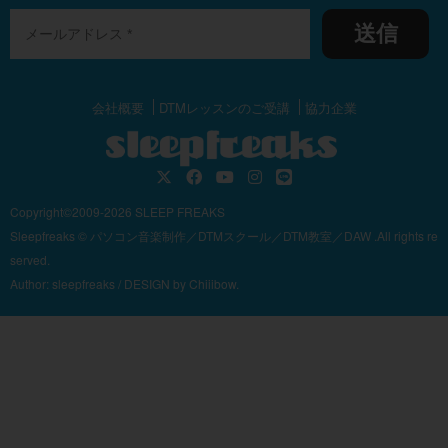
送信
会社概要
DTMレッスンのご受講
協力企業
Copyright©2009-2026 SLEEP FREAKS
Sleepfreaks © パソコン音楽制作／DTMスクール／DTM教室／DAW .All rights re
served.
Author:
sleepfreaks
/ DESIGN by
Chiiibow.