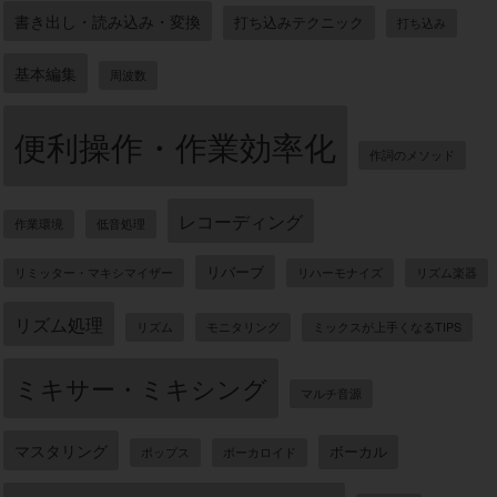
書き出し・読み込み・変換
打ち込みテクニック
打ち込み
基本編集
周波数
便利操作・作業効率化
作詞のメソッド
レコーディング
作業環境
低音処理
リバーブ
リミッター・マキシマイザー
リハーモナイズ
リズム楽器
リズム処理
リズム
モニタリング
ミックスが上手くなるTIPS
ミキサー・ミキシング
マルチ音源
マスタリング
ボーカル
ポップス
ボーカロイド