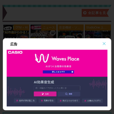
新着記事一覧
全記事を見る
典
DTM × AI
ニュース
音楽機材・ソフ
StudioOne 上級
ト
者編
広告
SUNOの
【お知ら
著作権ク
Fender St
使い方とA
せ】J-PO
リアなAI
udio Pro
I作曲がわ
P歴代ヒッ
作曲アプ
8.1 リリー
かる！｜
ト曲を “D
リ「SOU
ス！新機
U
楽曲制作
TM分
NDRAW
能＆改善
15
New!
2026/08/02
2026/07/31
2026/07/24
2026/07/19
に生成AI
析”する公
Grid」｜M
点まとめ
を取り入
開収録イ
ac・iOSで
れる基本
ベント開
BGMを簡
送信
ガイド
催
単に作
成！