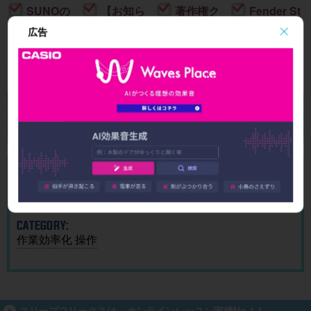
SUNOの
【お知ら
著作権ク
Fender St
使い方とA
せ】J-PO
リアなAI
udio Pro
広告
I作曲がわ
P歴代ヒッ
作曲アプ
8.1 リリー
かる！｜
ト曲を “D
リ「SOU
ス！新機
U
楽曲制作
TM分
NDRAW
能＆改善
15
New!
2026/08/02
2026/07/31
2026/07/24
2026/07/19
に生成AI
析”する公
Grid」｜M
点まとめ
を取り入
開収録イ
ac・iOSで
れる基本
ベント開
BGMを簡
送信
ガイド
催
単に作
成！
案件の見落としを防ぐ エイリアス活用
CD/DVDをデータ化する
CATEGORY:
作業効率化 操作
スリープフリークスは、オンラインレッスン実績No.1！