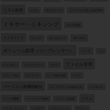
リズム処理
リズム
モニタリング
ミックスが上手くなるTIPS
ミキサー・ミキシング
マルチ音源
マスタリング
ボーカル
ポップス
ボーカロイド
ボリューム処理（コンプレッサー）
ベース
ベル
ファイル管理
ヘッドホン
ブレイクビーツ
ブラス
ピアノ・Key
ビンテージ
ヒット曲の分析
パッド
バージョン新機能解説
バンドサウンドを創るには
バッキング
ドラム
ハード機器
ハードウェア操作
ドラム・打楽器
ドラゴンクエスト
トリガー
トランジェント
ディレイ