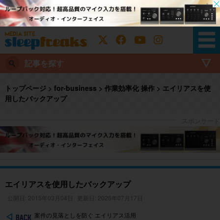
記事を探す
トップページ
>
for-business
>
作業効率化 操作
>
エイリアスを使
用したバックアップ
エイリアスを使用したバックアップ
公開日: 2015年03月04日
更新日: 2026年07月17日
案件の見落としを防ぐ エイリアス活用