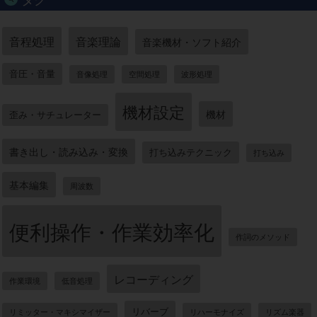
音程処理
音楽理論
音楽機材・ソフト紹介
音圧・音量
音像処理
空間処理
波形処理
機材設定
機材
歪み・サチュレーター
書き出し・読み込み・変換
打ち込みテクニック
打ち込み
基本編集
周波数
便利操作・作業効率化
作詞のメソッド
レコーディング
作業環境
低音処理
リバーブ
リミッター・マキシマイザー
リハーモナイズ
リズム楽器