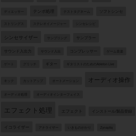
テンポ処理
ソフトシンセ
ディエッサー
テストタグネーム
ストリングス
ステレオイメージャー
シンセレシピ
シンセサイザー
サンプラー
サンプリング
サウンド入出力
コンプレッサー
サウンド入出
ゲーム音楽
ギター
ゲート
グリッチ
ギタリストのためのAbleton Live
オーディオ操作
キック
カットアップ
オートメーション
オーディオ処理
オーディオインターフェイス
エフェクト処理
エフェクト
インストール/製品登録
イコライザー
アナライザー
いきものがかり
Zynaptiq