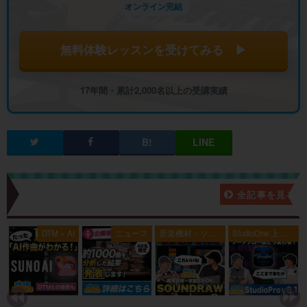
オンライン完結
無料体験レッスンを受けてみる ▶
17年間・累計2,000名以上の受講実績
新着記事一覧
全記事を見る
典
DTM × AI
ニュース
音楽機材・ソフ
StudioOne 上級
ト
者編