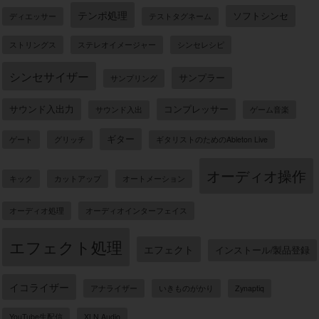
テンポ処理
ソフトシンセ
ディエッサー
テストタグネーム
ストリングス
ステレオイメージャー
シンセレシピ
シンセサイザー
サンプラー
サンプリング
サウンド入出力
コンプレッサー
サウンド入出
ゲーム音楽
ギター
ゲート
グリッチ
ギタリストのためのAbleton Live
オーディオ操作
キック
カットアップ
オートメーション
オーディオ処理
オーディオインターフェイス
エフェクト処理
エフェクト
インストール/製品登録
イコライザー
アナライザー
いきものがかり
Zynaptiq
YouTube生配信
XLN Audio