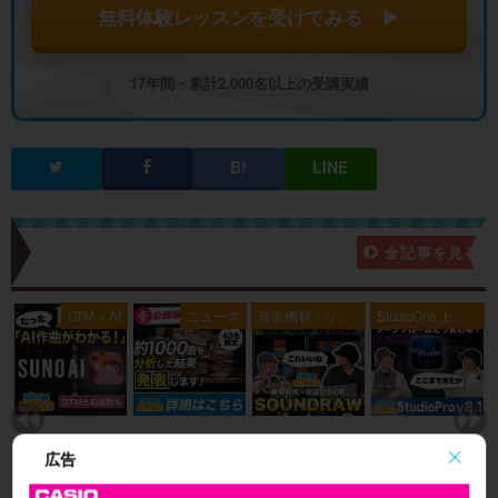
無料体験レッスンを受けてみる ▶
17年間・累計2,000名以上の受講実績
新着記事一覧
全記事を見る
典
DTM × AI
ニュース
音楽機材・ソフ
StudioOne 上級
ト
者編
SUNOの
【お知ら
著作権ク
Fender St
広告
使い方とA
せ】J-PO
リアなAI
udio Pro