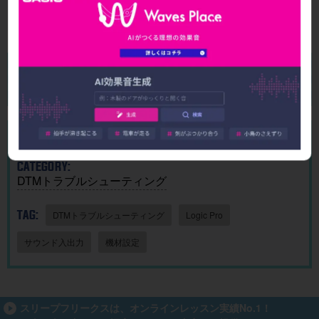
I作曲がわ
P歴代ヒッ
作曲アプ
8.1 リリー
かる！｜
ト曲を “D
リ「SOU
ス！新機
U
楽曲制作
TM分
NDRAW
能＆改善
15
New!
2026/08/02
2026/07/31
2026/07/24
2026/07/19
に生成AI
析”する公
Grid」｜M
点まとめ
を取り入
開収録イ
ac・iOSで
れる基本
ベント開
BGMを簡
送信
ガイド
催
単に作
成！
CATEGORY:
DTMトラブルシューティング
TAG:
DTMトラブルシューティング
Logic Pro
サウンド入出力
機材設定
スリープフリークスは、オンラインレッスン実績No.1！