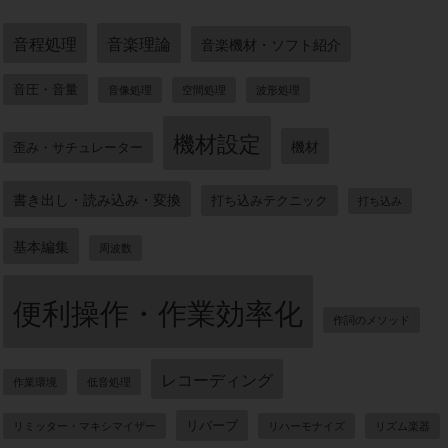
音程処理
音楽理論
音楽機材・ソフト紹介
音圧・音量
音像処理
空間処理
波形処理
機材設定
機材
歪み・サチュレーター
書き出し・読み込み・変換
打ち込みテクニック
打ち込み
基本編集
周波数
便利操作・作業効率化
作詞のメソッド
レコーディング
作業環境
低音処理
リバーブ
リミッター・マキシマイザー
リハーモナイズ
リズム楽器