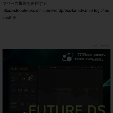
フリーズ機能を使用する
https://sleepfreaks-dtm.com/wordpress/for-advance-logic/les
son2-5/