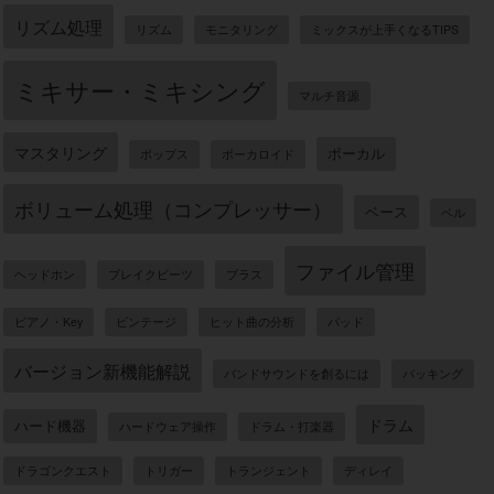
リズム処理
リズム
モニタリング
ミックスが上手くなるTIPS
ミキサー・ミキシング
マルチ音源
マスタリング
ボーカル
ポップス
ボーカロイド
ボリューム処理（コンプレッサー）
ベース
ベル
ファイル管理
ヘッドホン
ブレイクビーツ
ブラス
ピアノ・Key
ビンテージ
ヒット曲の分析
パッド
バージョン新機能解説
バンドサウンドを創るには
バッキング
ドラム
ハード機器
ハードウェア操作
ドラム・打楽器
ドラゴンクエスト
トリガー
トランジェント
ディレイ