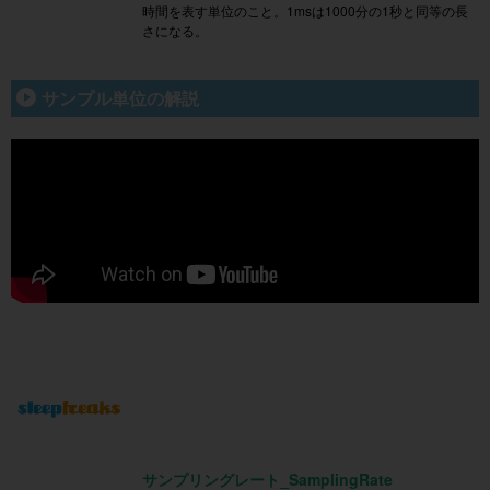
時間を表す単位のこと。1msは1000分の1秒と同等の長
さになる。
サンプル単位の解説
サンプリングレート_SamplingRate