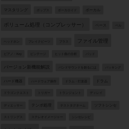
マスタリング
ボーカル
ポップス
ボーカロイド
ボリューム処理（コンプレッサー）
ベース
ベル
ファイル管理
ヘッドホン
ブレイクビーツ
ブラス
ピアノ・Key
ビンテージ
ヒット曲の分析
パッド
バージョン新機能解説
バンドサウンドを創るには
バッキング
ドラム
ハード機器
ハードウェア操作
ドラム・打楽器
ドラゴンクエスト
トリガー
トランジェント
ディレイ
テンポ処理
ソフトシンセ
ディエッサー
テストタグネーム
ストリングス
ステレオイメージャー
シンセレシピ