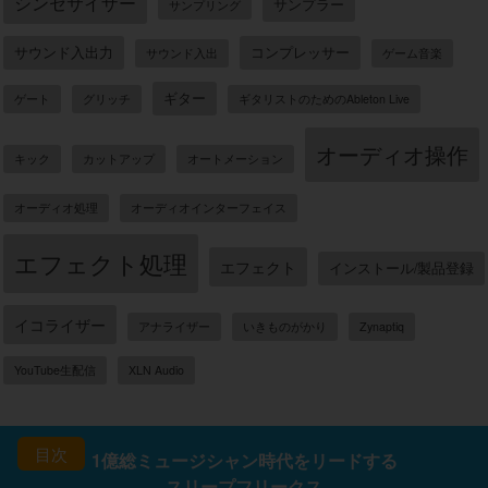
シンセサイザー
サンプラー
サンプリング
サウンド入出力
コンプレッサー
サウンド入出
ゲーム音楽
ギター
ゲート
グリッチ
ギタリストのためのAbleton Live
オーディオ操作
キック
カットアップ
オートメーション
オーディオ処理
オーディオインターフェイス
エフェクト処理
エフェクト
インストール/製品登録
イコライザー
アナライザー
いきものがかり
Zynaptiq
YouTube生配信
XLN Audio
目次
1億総ミュージシャン時代をリードする
スリープフリークス