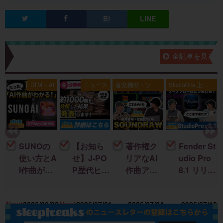
新着記事一覧
全記事を見る
典
DTM × AI
ニュース
音楽機材・ソフ
StudioOne 上級
ト
者編
SUNOの
【お知ら
著作権ク
Fender St
使い方とA
せ】J-PO
リアなAI
udio Pro
I作曲がわ
P歴代ヒッ
作曲アプ
8.1 リリー
かる！｜
ト曲を “D
リ「SOU
ス！新機
U
楽曲制作
TM分
NDRAW
能＆改善
15
New!
2026/08/02
New!
2026/07/31
2026/07/24
2026/07/19
に生成AI
析”する公
Grid」｜M
点まとめ
を取り入
開収録イ
ac・iOSで