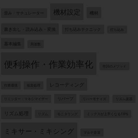
機材設定
機材
歪み・サチュレーター
書き出し・読み込み・変換
打ち込みテクニック
打ち込み
基本編集
周波数
便利操作・作業効率化
作詞のメソッド
レコーディング
作業環境
低音処理
リバーブ
リミッター・マキシマイザー
リハーモナイズ
リズム楽器
リズム処理
リズム
モニタリング
ミックスが上手くなるTIPS
ミキサー・ミキシング
マルチ音源