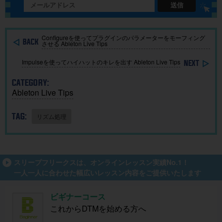
れる基本
ベント開
BGMを簡
送信
ガイド
催
単に作
成！
Configureを使ってプラグインのパラメーターをモーフィング
させる Ableton Live Tips
Impulseを使ってハイハットのキレを出す Ableton Live Tips
CATEGORY:
Ableton Live Tips
TAG:
リズム処理
スリープフリークスは、オンラインレッスン実績No.1！
一人一人に合わせた幅広いレッスン内容をご提供いたします
ビギナーコース
これからDTMを始める方へ