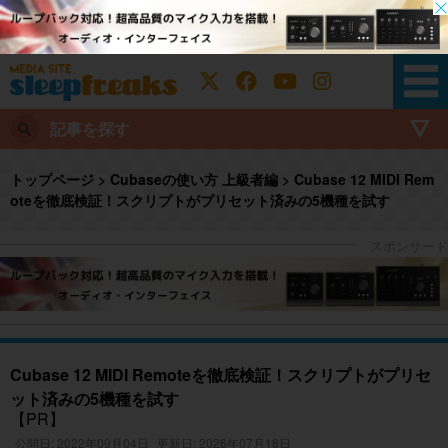
記事を探す
トップページ
>
Cubaseの使い方 上級者編
>
Cubase 12 MIDI Rem
oteを徹底検証！スクリプトがプリセット済みの5機種を試す
Cubase 12 MIDI Remoteを徹底検証！スクリプトがプリセ
ット済みの5機種を試す
【PR】
公開日: 2022年09月04日
更新日: 2026年07月18日