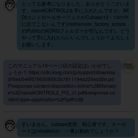
とっても参考になりました。ありがとうございま
す。nanoKONTROL2を手に入れたんですが、MI
DIコントロールサーフェスがCubase12・13の中
に出てこないんです(midiremote_factory_scripts
のPublicのKORGフォルダーが空なんです)。どう
やって手に入れたらいいんでしょうか？よろしく
お願いします。
このマニュアル10ページ目の設定はいかがでし
ょうか？
https://cdn.korg.com/jp/support/downloa
d/files/b46f57955085fc3b7811194a225ecd2e.pd
f?response-content-disposition=inline%3Bfilenam
e%3DnanoKONTROL2_PG_J1.pdf&response-co
ntent-type=application%2Fpdf%3B
すいません。cubase使用、初心者です。キーボ
ードはnovationが、一番お勧めでしょうか？