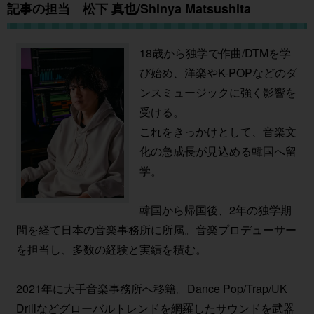
記事の担当 松下 真也/Shinya Matsushita
18歳から独学で作曲/DTMを学
び始め、洋楽やK-POPなどのダ
ンスミュージックに強く影響を
受ける。
これをきっかけとして、音楽文
化の急成長が見込める韓国へ留
学。
韓国から帰国後、2年の独学期
間を経て日本の音楽事務所に所属。音楽プロデューサー
を担当し、多数の経験と実績を積む。
2021年に大手音楽事務所へ移籍。Dance Pop/Trap/UK
Drillなどグローバルトレンドを網羅したサウンドを武器