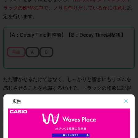
ラックのBPMの中で、ノリを作りだしているかに注意し
設
定を行います。
【A：Decay Time調整前】【B：Decay Time調整後】
再生
A
B
ただ響かせるだけではなく、しっかりと響きにもリズムを
感じさせることを意識するだけで、トラックの印象に説得
力を持たせることができます。
広告
ポイント4. ディレイを用いてリズムの奥行きを増す
ディレイはサウンドを繰り返し、その反響的な効果が、適