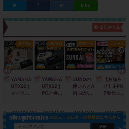
新着記事一覧
全記事を見る
ス
URX辞典
URX辞典
DTM × AI
ニュース
YAMAHA
YAMAHA
SUNOの
【お知ら
URX22｜
URX22｜
使い方とA
せ】J-PO
マイクを
PCと接続
I作曲がわ
P歴代ヒッ
接続して
して音を
かる！｜
ト曲を “D
録音する
出すまで
楽曲制作
TM分
18
New!
2026/08/09
New!
2026/08/09
2026/08/02
2026/07/31
までを完
の初期設
に生成AI
析”する公
全解説！
定を完全
を取り入
開収録イ
解説！
れる基本
ベント開
送信