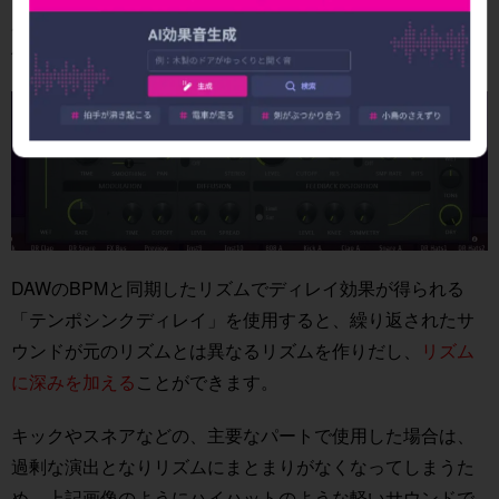
用したトラックに奥行きを感じさせ、立体的なサウンドに
仕上げることができます。
DAWのBPMと同期したリズムでディレイ効果が得られる
「テンポシンクディレイ」を使用すると、繰り返されたサ
ウンドが元のリズムとは異なるリズムを作りだし、
リズム
に深みを加える
ことができます。
キックやスネアなどの、主要なパートで使用した場合は、
過剰な演出となりリズムにまとまりがなくなってしまうた
め、上記画像のようにハイハットのような軽いサウンドで