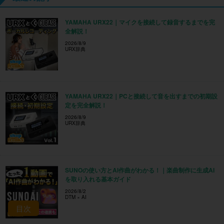
YAMAHA URX22｜マイクを接続して録音するまでを完
全解説！
2026/8/9
URX辞典
YAMAHA URX22｜PCと接続して音を出すまでの初期設
定を完全解説！
2026/8/9
URX辞典
SUNOの使い方とAI作曲がわかる！｜楽曲制作に生成AI
を取り入れる基本ガイド
2026/8/2
DTM × AI
目次