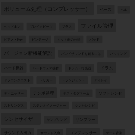
ボリューム処理（コンプレッサー）
ベース
ベル
ファイル管理
ヘッドホン
ブレイクビーツ
ブラス
ピアノ・Key
ビンテージ
ヒット曲の分析
パッド
バージョン新機能解説
バンドサウンドを創るには
バッキング
ドラム
ハード機器
ハードウェア操作
ドラム・打楽器
ドラゴンクエスト
トリガー
トランジェント
ディレイ
テンポ処理
ソフトシンセ
ディエッサー
テストタグネーム
ストリングス
ステレオイメージャー
シンセレシピ
シンセサイザー
サンプラー
サンプリング
サウンド入出力
コンプレッサー
サウンド入出
ゲーム音楽