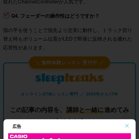
取れたChannelControllerが人気です。
Q4. フェーダーの操作性はどうですか？
指の平を使うことで指先より忠実に動作し、トラック切り
替え時もボリューム位置がLEDで即座に反映される優れた
応答性があります。
＼ 無料体験レッスン 受付中 ／
オンラインDTMレッスン専門 ／ 2009年から17年
この記事の内容を、
講師と一緒に
進めてみ
ませんか？
広告