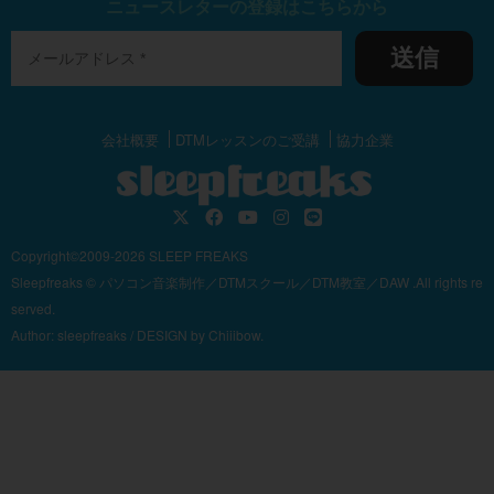
ニュースレターの登録はこちらから
送信
会社概要
DTMレッスンのご受講
協力企業
Copyright©2009-2026 SLEEP FREAKS
Sleepfreaks © パソコン音楽制作／DTMスクール／DTM教室／DAW .All rights re
served.
Author:
sleepfreaks
/ DESIGN by
Chiiibow.