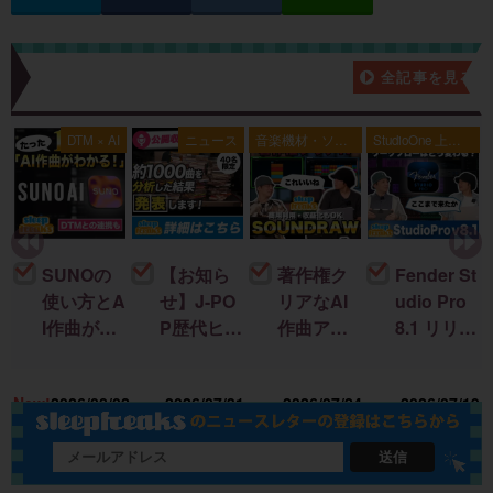
新着記事一覧
全記事を見る
典
DTM × AI
ニュース
音楽機材・ソフ
StudioOne 上級
ト
者編
SUNOの
【お知ら
著作権ク
Fender St
使い方とA
せ】J-PO
リアなAI
udio Pro
I作曲がわ
P歴代ヒッ
作曲アプ
8.1 リリー
かる！｜
ト曲を “D
リ「SOU
ス！新機
U
楽曲制作
TM分
NDRAW
能＆改善
15
New!
2026/08/02
2026/07/31
2026/07/24
2026/07/19
に生成AI
析”する公
Grid」｜M
点まとめ
を取り入
開収録イ
ac・iOSで
れる基本
ベント開
BGMを簡
送信
ガイド
催
単に作