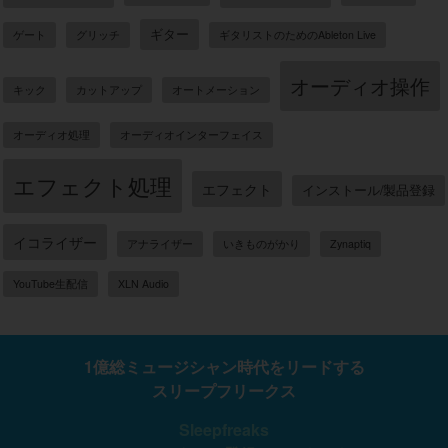
ギター
ゲート
グリッチ
ギタリストのためのAbleton Live
オーディオ操作
キック
カットアップ
オートメーション
オーディオ処理
オーディオインターフェイス
エフェクト処理
エフェクト
インストール/製品登録
イコライザー
アナライザー
いきものがかり
Zynaptiq
YouTube生配信
XLN Audio
1億総ミュージシャン時代をリードする
スリープフリークス
Sleepfreaks