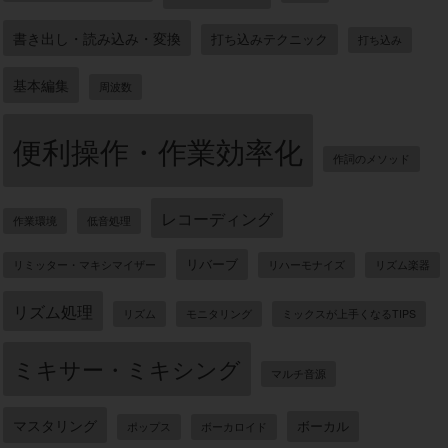
書き出し・読み込み・変換
打ち込みテクニック
打ち込み
基本編集
周波数
便利操作・作業効率化
作詞のメソッド
レコーディング
作業環境
低音処理
リバーブ
リミッター・マキシマイザー
リハーモナイズ
リズム楽器
リズム処理
リズム
モニタリング
ミックスが上手くなるTIPS
ミキサー・ミキシング
マルチ音源
マスタリング
ボーカル
ポップス
ボーカロイド