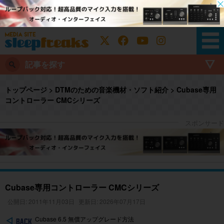
記事を探す
トップページ
>
DTMのための音楽機材・ソフト紹介
>
Cubase専用
コントローラー CMCシリーズ
Cubase専用コントローラー CMCシリーズ
公開日: 2011年11月03日
更新日: 2026年07月17日
Cubase 6.5 無償アップグレード方法