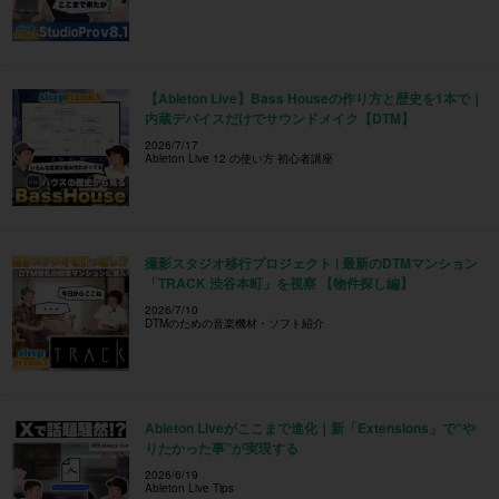
【Ableton Live】Bass Houseの作り方と歴史を1本で｜
内蔵デバイスだけでサウンドメイク【DTM】
2026/7/17
Ableton Live 12 の使い方 初心者講座
撮影スタジオ移行プロジェクト | 最新のDTMマンション
「TRACK 渋谷本町」を視察 【物件探し編】
2026/7/10
DTMのための音楽機材・ソフト紹介
Ableton Liveがここまで進化｜新「Extensions」で“や
りたかった事”が実現する
2026/6/19
Ableton Live Tips