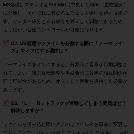
MS処理はステレオ音声をMid（中央）とSide（左右差分）
に分離し、それぞれに異なるエフェクト処理を施す技術で
す。センター成分と左右成分を独立して調整できるため、
より細かい音圧コントロールが可能になります。
Q2. MS処理でファイルを分割する際に「ノーマライ
ズ」をオフにする理由は？
ノーマライズをオンにすると、分割時に音量が自動調整さ
れてしまい、後の反転処理や再結合時に音声の相互関係が
狂う可能性があるため、オフにして音量を保持する必要が
あります。
Q3. 「L」「R」トラックが連動してしまう問題はどう
解決しますか？
ファイルを読み込む際に片方のファイル名を事前に変更し
ておくことで、Logic Proが別ファイルとして認識し、連動