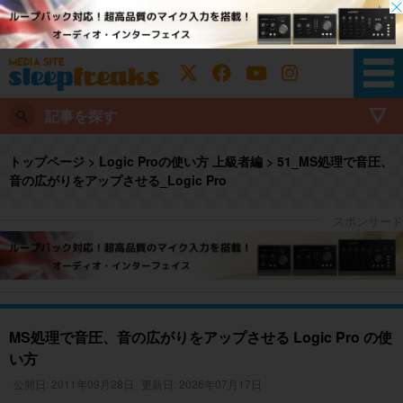
記事を探す
トップページ
>
Logic Proの使い方 上級者編
>
51_MS処理で音圧、
音の広がりをアップさせる_Logic Pro
MS処理で音圧、音の広がりをアップさせる Logic Pro の使
い方
公開日: 2011年09月28日
更新日: 2026年07月17日