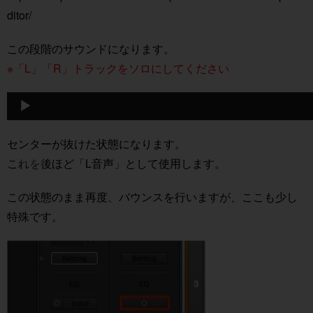
ditor/
この段階のサウンドになります。
※「L」「R」トラックをソロにしてください
音
声
プ
レ
ー
センターが抜けた状態になります。
ヤ
これを後ほど「L音声」として使用します。
ー
この状態のまま再度、バウンスを行いますが、ここも少し
特殊です。