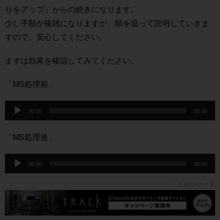
りをアップ」
からの続きになります。
少し手順が複雑になりますが、順を追って説明していきま
すので、安心してください。
まずは効果を確認してみてください。
「MS処理前」
音
声
00:00
00:00
プ
レ
ー
「MS処理後」
ヤ
ー
音
声
00:00
00:00
プ
レ
ー
ヤ
ー