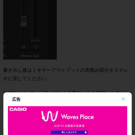
書き出し後はミキサーアウトプットの赤囲み部分をステレ
オに戻してください。
スプリット「L」「R」はもう必要ないため削除した方がわ
広告
かりやすいです。
上記で書き出した「Lのみ」トラックを再度Logicプロジェ
クトへ入れます。