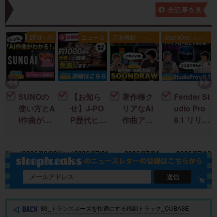
新着記事一覧
全記事を見る
典
DTM × AI
ニュース
音楽機材・ソフ
StudioOne 上級
ト
者編
SUNOの
【お知ら
著作権ク
Fender St
使い方とA
せ】J-PO
リアなAI
udio Pro
I作曲がわ
P歴代ヒッ
作曲アプ
8.1 リリー
かる！｜
ト曲を “D
リ「SOU
ス！新機
U
楽曲制作
TM分
NDRAW
能＆改善
15
New!
2026/08/02
New!
2026/07/31
2026/07/24
2026/07/19
に生成AI
析”する公
Grid」｜M
点まとめ
を取り入
開収録イ
ac・iOSで
れる基本
ベント開
BGMを簡
送信
ガイド
催
単に作
成！
80_トランスポーズを快適にする移調トラック_CUBASE