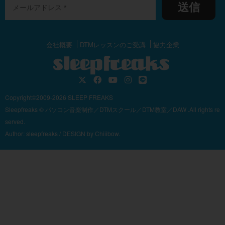
送信
会社概要
DTMレッスンのご受講
協力企業
Copyright©2009-2026 SLEEP FREAKS
Sleepfreaks © パソコン音楽制作／DTMスクール／DTM教室／DAW .All rights re
served.
Author:
sleepfreaks
/ DESIGN by
Chiiibow.