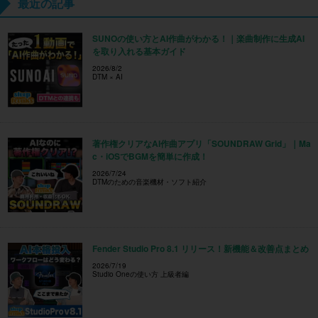
最近の記事
SUNOの使い方とAI作曲がわかる！｜楽曲制作に生成AI
を取り入れる基本ガイド
2026/8/2
DTM × AI
著作権クリアなAI作曲アプリ「SOUNDRAW Grid」｜Ma
c・iOSでBGMを簡単に作成！
2026/7/24
DTMのための音楽機材・ソフト紹介
Fender Studio Pro 8.1 リリース！新機能＆改善点まとめ
2026/7/19
Studio Oneの使い方 上級者編