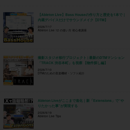
【Ableton Live】Bass Houseの作り方と歴史を1本で｜
内蔵デバイスだけでサウンドメイク【DTM】
2026/7/17
Ableton Live 12 の使い方 初心者講座
撮影スタジオ移行プロジェクト | 最新のDTMマンション
「TRACK 渋谷本町」を視察 【物件探し編】
2026/7/10
DTMのための音楽機材・ソフト紹介
Ableton Liveがここまで進化｜新「Extensions」で“や
りたかった事”が実現する
2026/6/19
Ableton Live Tips