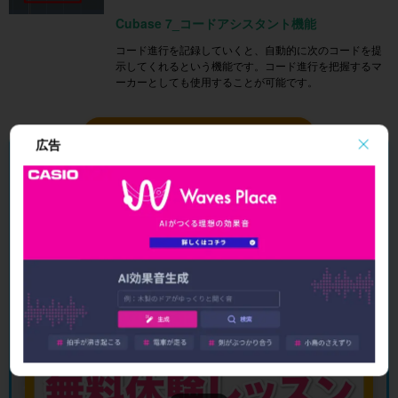
Cubase 7_コードアシスタント機能
コード進行を記録していくと、自動的に次のコードを提
示してくれるという機能です。コード進行を把握するマ
ーカーとしても使用することが可能です。
＼ 無料体験レッスン 受付中 ／
広告
オンラインDTMレッスン専門 ／ 2009年から17年
Cubaseの操作を、
講師と一緒に
進めてみ
ませんか？