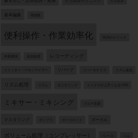
打ち込みテクニック
打ち込み
基本編集
周波数
便利操作・作業効率化
作詞のメソッド
レコーディング
作業環境
低音処理
リバーブ
リミッター・マキシマイザー
リハーモナイズ
リズム楽器
リズム処理
リズム
モニタリング
ミックスが上手くなるTIPS
ミキサー・ミキシング
マルチ音源
マスタリング
ボーカル
ポップス
ボーカロイド
ボリューム処理（コンプレッサー）
ベース
ベル