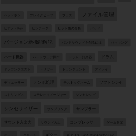
ファイル管理
ヘッドホン
ブレイクビーツ
ブラス
ピアノ・Key
ビンテージ
ヒット曲の分析
パッド
バージョン新機能解説
バンドサウンドを創るには
バッキング
ドラム
ハード機器
ハードウェア操作
ドラム・打楽器
ドラゴンクエスト
トリガー
トランジェント
ディレイ
テンポ処理
ソフトシンセ
ディエッサー
テストタグネーム
ストリングス
ステレオイメージャー
シンセレシピ
シンセサイザー
サンプラー
サンプリング
サウンド入出力
コンプレッサー
サウンド入出
ゲーム音楽
ギター
ゲート
グリッチ
ギタリストのためのAbleton Live