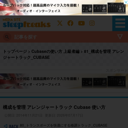
記事を探す
トップページ
>
Cubaseの使い方 上級者編
>
81_構成を管理 アレン
ジャートラック_CUBASE
構成を管理 アレンジャートラック Cubase 使い方
公開日: 2014年11月21日
更新日: 2026年07月17日
80_トランスポーズを快適にする移調トラック_CUBASE