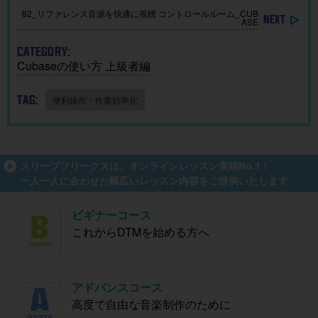
82_リファレンス音源を快適に視聴 コントロールルーム_CUB
ASE
CATEGORY:
Cubaseの使い方 上級者編
TAG:
便利操作・作業効率化
スリープフリークスは、オンラインレッスン実績No.1！
一人一人に合わせた幅広いレッスン内容をご提供いたします
ビギナーコース
これからDTMを始める方へ
アドバンスコース
高度で自由な音楽制作のために