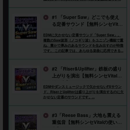
エフェクト
イコライザー
インストール/製品登録
アナライザー
いきものがかり
Zynaptiq
YouTube生配信
#1 「Super Saw」どこでも使え
る定番サウンド【無料シンセVital
XLN Audio
の使い方】
EDMに欠かせない定番サウンド「Super Saw」。
複数のSaw波形（ノコギリ波）をユニゾン機能で重
閉じる
ね、豊かで厚みのあるサウンドを生み出すのが特徴
です。 この記事では、あらゆる楽曲に応用できる...
#2 「Riser&Uplifter」鉄板の盛り
上がりを演出【無料シンセVitalの
使い方】
EDMやダンスミュージックで欠かせないFXサウン
ド、RiserとUplifterは盛り上がりを演出するのに欠
かせない定番のサウンドです。...
#3「Reese Bass」大地も震える
重低音【無料シンセVitalの使い
方】