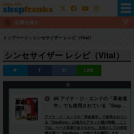
ドラム
ドラゴンクエスト
トリガー
トランジェント
テンポ処理
ディレイ
ディエッサー
テストタグネーム
記事を探す
ソフトシンセ
ストリングス
ステレオイメージャー
トップページ
>
シンセサイザー レシピ（Vital）
シンセサイザー
シンセレシピ
サンプリング
シンセサイザー レシピ（Vital）
サンプラー
サウンド入出力
サウンド入出
コンプレッサー
ギター
ゲーム音楽
ゲート
グリッチ
ギタリストのためのAbleton Live
キック
カットアップ
オーディオ操作
#6 アイナ・ジ・エンドの「革命道
オートメーション
オーディオ処理
中」でも使用されている「SlapBa
ss」【無料シンセVitalの使い方】
エフェクト処理
アイナ・ジ・エンドの「革命道中」で使用されてい
オーディオインターフェイス
る「SlapBass」は強力なアタック感が特徴。 ここ
では、ベース音源でありながら、主役としての存在
感を持つ「SlapBass」の作り方を解説します。...