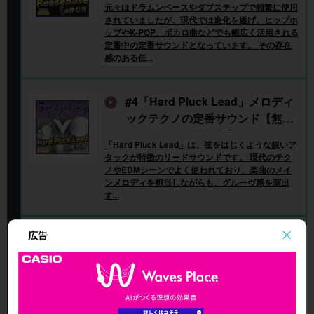
元々はドラムンベースやダブステップで頻繁に使用
されていましたが、現代では進化を遂げ、ヒップホ
ップやK-POP、ボカロ曲などでも幅広く活用される
定番中の定番サウンドとなっています。 その存在
感のある低...
#4「Hard Pluck Lead」メロディ
ックテクノの定番サウンド【無料
シンセVitalの使い方】
「Hard Pluck Lead」は、弦をはじくような鋭いア
タックが特徴のリードサウンドです。 現代のテク
ノやEDMシーンでよく使われており、楽曲のメイ
ンメロディを担当しながらも、グルーヴ感を演出
す...
広告
#5 「Donk Bass」 Adoの「踊」
でも使用されている印象的なベー
スサウンド【無料シンセVitalの使
Adoの楽曲「踊」などで使用される「Donk Bas
い方】
s」は、FM変調を利用したシンセベース。 EDMや
ポップス、ボカロ楽曲など、幅広いジャンルで活用