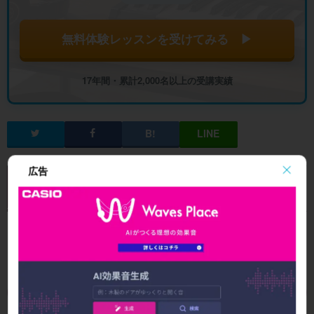
無料体験レッスンを受けてみる ▶
17年間・累計2,000名以上の受講実績
広告
新着記事一覧
全記事を見る
ス
URX辞典
URX辞典
DTM × AI
ニュース
YAMAHA
YAMAHA
SUNOの
【お知ら