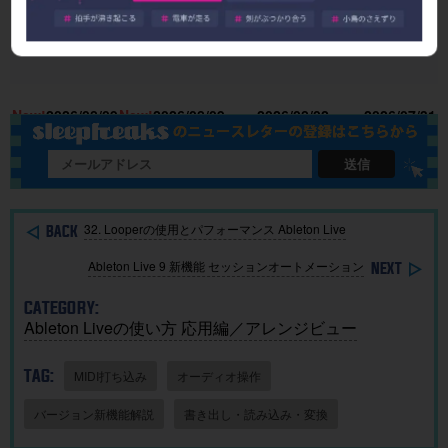
URX22｜
URX22｜
使い方とA
せ】J-PO
マイクを
PCと接続
I作曲がわ
P歴代ヒッ
接続して
して音を
かる！｜
ト曲を “D
録音する
出すまで
楽曲制作
TM分
18
New!
2026/08/09
New!
2026/08/09
2026/08/02
2026/07/31
までを完
の初期設
に生成AI
析”する公
全解説！
定を完全
を取り入
開収録イ
解説！
れる基本
ベント開
送信
ガイド
催
32. Looperの使用とパフォーマンス Ableton Live
Ableton Live 9 新機能 セッションオートメーション
CATEGORY:
Ableton Liveの使い方 応用編／アレンジビュー
TAG:
MIDI打ち込み
オーディオ操作
バージョン新機能解説
書き出し・読み込み・変換