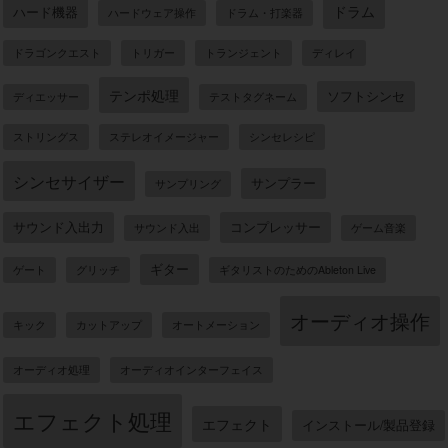
ドラム
ハード機器
ハードウェア操作
ドラム・打楽器
ドラゴンクエスト
トリガー
トランジェント
ディレイ
テンポ処理
ソフトシンセ
ディエッサー
テストタグネーム
ストリングス
ステレオイメージャー
シンセレシピ
シンセサイザー
サンプラー
サンプリング
サウンド入出力
コンプレッサー
サウンド入出
ゲーム音楽
ギター
ゲート
グリッチ
ギタリストのためのAbleton Live
オーディオ操作
キック
カットアップ
オートメーション
オーディオ処理
オーディオインターフェイス
エフェクト処理
エフェクト
インストール/製品登録