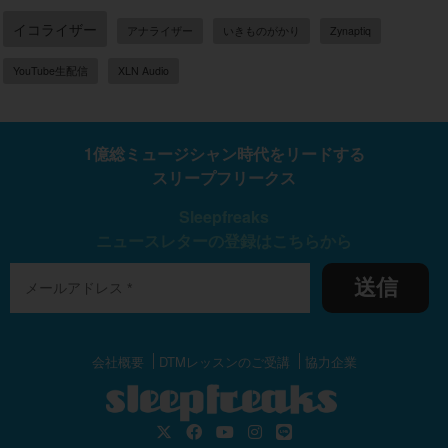
イコライザー
アナライザー
いきものがかり
Zynaptiq
YouTube生配信
XLN Audio
1億総ミュージシャン時代をリードする
スリープフリークス
Sleepfreaks
ニュースレターの登録はこちらから
送信
会社概要
DTMレッスンのご受講
協力企業