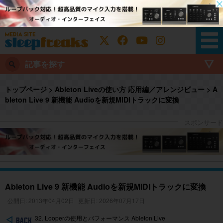
記事を探す
トップページ
>
Ableton Liveの使い方 応用編／アレンジビュー
>
A
bleton Live 9 新機能 Audioを新規MIDIトラックに変換
Ableton Live 9 新機能 Audioを新規MIDIトラックに変換
公開日: 2013年04月02日
更新日: 2026年07月17日
32. Looperの使用とパフォーマンス Ableton Live