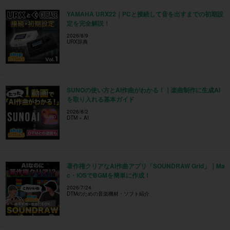
YAMAHA URX22｜PCと接続して音を出すまでの初期設
定を完全解説！
2026/8/9
URX辞典
SUNOの使い方とAI作曲がわかる！｜楽曲制作に生成AI
を取り入れる基本ガイド
2026/8/2
DTM × AI
著作権クリアなAI作曲アプリ「SOUNDRAW Grid」｜Ma
c・iOSでBGMを簡単に作成！
2026/7/24
DTMのための音楽機材・ソフト紹介