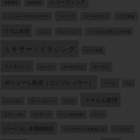
レコーディング
作業環境
低音処理
リバーブ
リミッター・マキシマイザー
リハーモナイズ
リズム楽器
リズム処理
リズム
モニタリング
ミックスが上手くなるTIPS
ミキサー・ミキシング
マルチ音源
マスタリング
ボーカル
ポップス
ボーカロイド
ボリューム処理（コンプレッサー）
ベース
ベル
ファイル管理
ヘッドホン
ブレイクビーツ
ブラス
ピアノ・Key
ビンテージ
ヒット曲の分析
パッド
バージョン新機能解説
バンドサウンドを創るには
バッキング