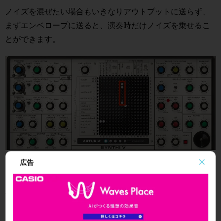
ノイズを混ぜたい場合もいきなりアウトプットに送らず、
まずエンベロープに送ると、演奏時だけノイズを乗せるこ
とができます。
広告
もし、サウンドにフィルターを適用する場合は、オシレー
ター、ノイズオシレータからフィルターへピンを打ちま
す。
これだけではフィルターで出力が止まっているため音が鳴