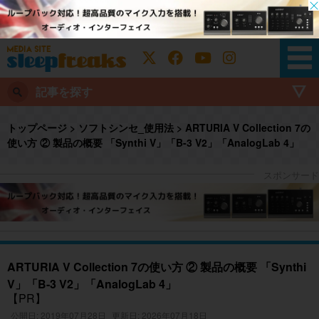
記事を探す
トップページ
>
ソフトシンセ_使用法
>
ARTURIA V Collection 7の
使い方 ② 製品の概要 「Synthi V」「B-3 V2」「AnalogLab 4」
ARTURIA V Collection 7の使い方 ② 製品の概要 「Synthi
V」「B-3 V2」「AnalogLab 4」
【PR】
公開日: 2019年07月28日
更新日: 2026年07月18日