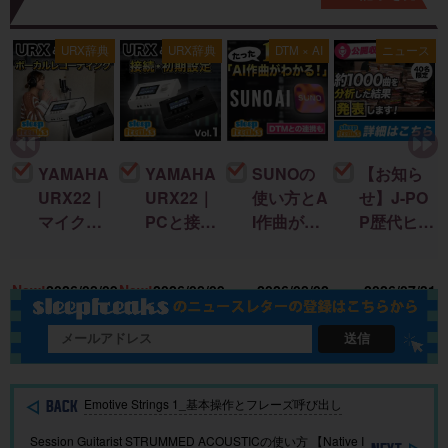
ス
URX辞典
URX辞典
DTM × AI
ニュース
YAMAHA
YAMAHA
SUNOの
【お知ら
URX22｜
URX22｜
使い方とA
せ】J-PO
マイクを
PCと接続
I作曲がわ
P歴代ヒッ
接続して
して音を
かる！｜
ト曲を “D
録音する
出すまで
楽曲制作
TM分
18
New!
2026/08/09
New!
2026/08/09
2026/08/02
2026/07/31
までを完
の初期設
に生成AI
析”する公
全解説！
定を完全
を取り入
開収録イ
解説！
れる基本
ベント開
送信
ガイド
催
Emotive Strings 1_基本操作とフレーズ呼び出し
Session Guitarist STRUMMED ACOUSTICの使い方 【Native I