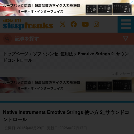
記事を探す
トップページ
>
ソフトシンセ_使用法
>
Emotive Strings 2_サウン
ドコントロール
Native Instruments Emotive Strings 使い方 2_サウンドコ
ントロール
公開日: 2015年03月29日
更新日: 2026年07月17日