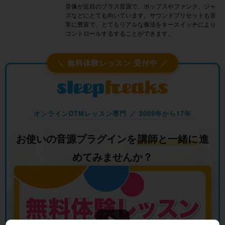
音像が近目のブラス音源で、ポップスやファンク、ジャ
ズなどにとても向いています。サウンドプリセットも非
常に豊富で、とてもリアルな奏法をキースイッチにより
コントロールするすることができます。
＼ 無料体験レッスン 受付中 ／
オンラインDTMレッスン専門 ／ 2009年から17年
お使いの音源プラグインを
講師と一緒に
進
めてみませんか？