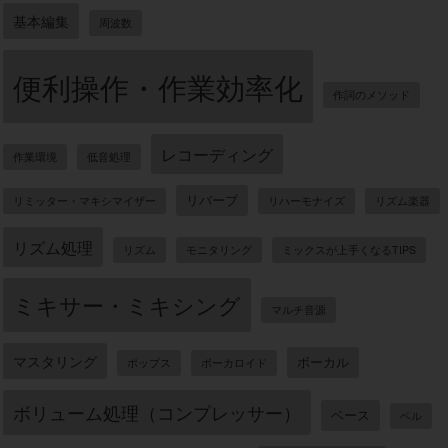
基本編集
周波数
便利操作・作業効率化
作詞のメソッド
レコーディング
作業環境
低音処理
リバーブ
リミッター・マキシマイザー
リハーモナイズ
リズム楽器
リズム処理
リズム
モニタリング
ミックスが上手くなるTIPS
ミキサー・ミキシング
マルチ音源
マスタリング
ボーカル
ポップス
ボーカロイド
ボリューム処理（コンプレッサー）
ベース
ベル