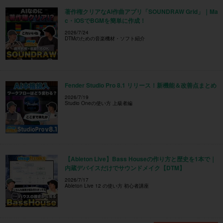
著作権クリアなAI作曲アプリ「SOUNDRAW Grid」｜Ma
c・iOSでBGMを簡単に作成！
2026/7/24
DTMのための音楽機材・ソフト紹介
Fender Studio Pro 8.1 リリース！新機能＆改善点まとめ
2026/7/19
Studio Oneの使い方 上級者編
【Ableton Live】Bass Houseの作り方と歴史を1本で｜
内蔵デバイスだけでサウンドメイク【DTM】
2026/7/17
Ableton Live 12 の使い方 初心者講座