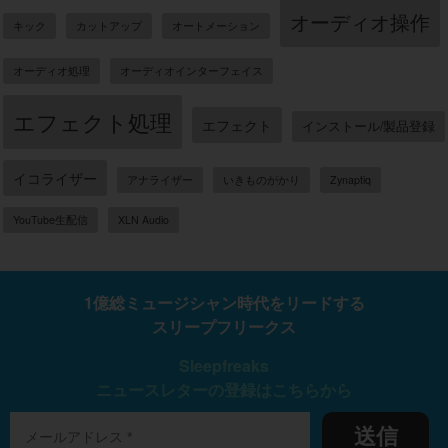
オーディオ操作
キック
カットアップ
オートメーション
オーディオ処理
オーディオインターフェイス
エフェクト処理
エフェクト
インストール/製品登録
イコライザー
アナライザー
いきものがかり
Zynaptiq
YouTube生配信
XLN Audio
1億総ミュージシャン時代をリードする
スリープフリークス
Sleepfreaks
ニュースレターの登録はこちらから
送信