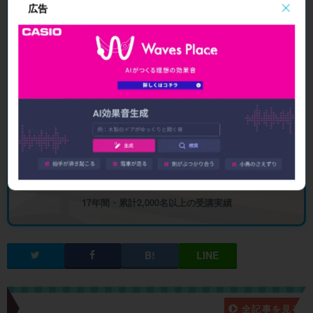
広告
動画で見る（1分）
完全マンツーマン
個別カリキュラム
録画をプレゼント
オンライン完結
無料体験レッスンを受けてみる ▶
17年間・累計2,000名以上の受講実績
新着記事一覧
全記事を見る