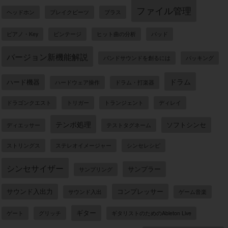
ファイル管理
ヘッドホン
ブレイクビーツ
ブラス
ピアノ・Key
ビンテージ
ヒット曲の分析
パッド
バージョン新機能解説
バンドサウンドを創るには
バッキング
ドラム
ハード機器
ハードウェア操作
ドラム・打楽器
ドラゴンクエスト
トリガー
トランジェント
ディレイ
テンポ処理
ソフトシンセ
ディエッサー
テストタグネーム
ストリングス
ステレオイメージャー
シンセレシピ
シンセサイザー
サンプラー
サンプリング
サウンド入出力
コンプレッサー
サウンド入出
ゲーム音楽
ギター
ゲート
グリッチ
ギタリストのためのAbleton Live