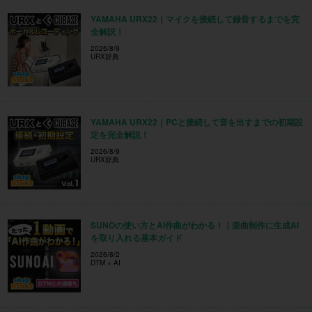
YAMAHA URX22｜マイクを接続して録音するまでを完
全解説！
2026/8/9
URX辞典
YAMAHA URX22｜PCと接続して音を出すまでの初期設
定を完全解説！
2026/8/9
URX辞典
SUNOの使い方とAI作曲がわかる！｜楽曲制作に生成AI
を取り入れる基本ガイド
2026/8/2
DTM × AI