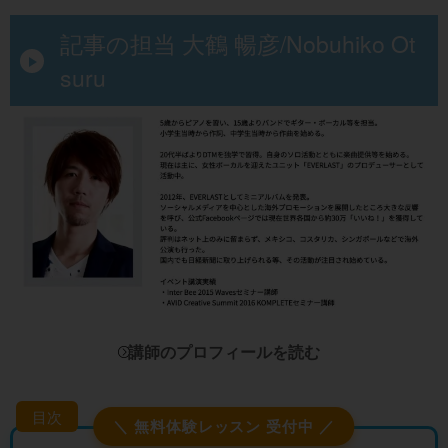
記事の担当 大鶴 暢彦/Nobuhiko Ot
suru
講師のプロフィールを読む
目次
＼ 無料体験レッスン 受付中 ／