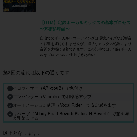
【DTM】宅録ボーカルミックスの基本プロセス
〜基礎処理編〜
自宅でのボーカルレコーディングは環境ノイズや反響音
の影響を避けられませんが、適切なミックス処理により
音質を大幅に改善できます。この記事では、宅録ボーカ
ルをプロレベルに仕上げるための
第2回の流れは以下の通りです。
イコライザー（API-550B）で色付け
1
エンハンサー（Vitamin）で明瞭感アップ
2
オートメーション処理（Vocal Rider）で安定感を出す
3
リバーブ（Abbey Road Reverb Plates, H-Reverb）で艶を与
4
え馴染ませる
以上となります。