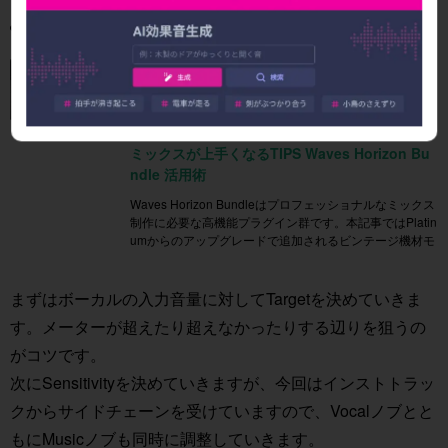
ミックスが上手くなるTIPS Waves Horizon Bu
ndle 活用術
Waves Horizon Bundleはプロフェッショナルなミックス
制作に必要な高機能プラグイン群です。本記事ではPlatin
umからのアップグレードで追加されるビンテージ機材モ
まずはボーカルの入力音量に対してTargetを決めていきま
す。メーターが超えたり超えなかったりする辺りを狙うの
がコツです。
次にSensitivityを決めていきますが、今回はインストトラッ
クからサイドチェーンを受けていますので、Vocalノブとと
もにMusicノブも同時に調整していきます。