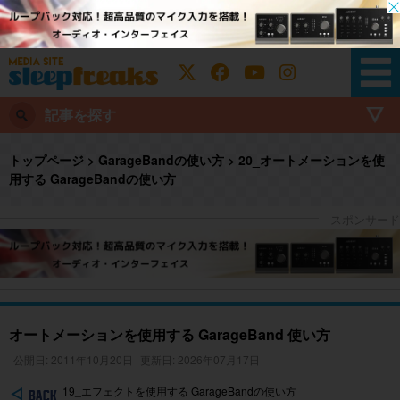
記事を探す
トップページ
>
GarageBandの使い方
>
20_オートメーションを使
用する GarageBandの使い方
オートメーションを使用する GarageBand 使い方
公開日: 2011年10月20日
更新日: 2026年07月17日
19_エフェクトを使用する GarageBandの使い方