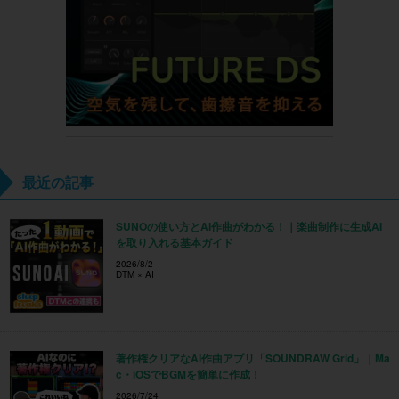
最近の記事
SUNOの使い方とAI作曲がわかる！｜楽曲制作に生成AI
を取り入れる基本ガイド
2026/8/2
DTM × AI
著作権クリアなAI作曲アプリ「SOUNDRAW Grid」｜Ma
c・iOSでBGMを簡単に作成！
2026/7/24