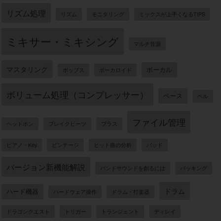
リズム処理
リズム
モニタリング
ミックスが上手くなるTIPS
ミキサー・ミキシング
マルチ音源
マスタリング
ボーカル
ポップス
ボーカロイド
ボリューム処理（コンプレッサー）
ベース
ベル
ファイル管理
ヘッドホン
ブレイクビーツ
ブラス
ピアノ・Key
ビンテージ
ヒット曲の分析
パッド
バージョン新機能解説
バンドサウンドを創るには
バッキング
ドラム
ハード機器
ハードウェア操作
ドラム・打楽器
ドラゴンクエスト
トリガー
トランジェント
ディレイ