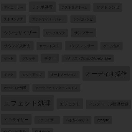
テンポ処理
ソフトシンセ
ディエッサー
テストタグネーム
ストリングス
ステレオイメージャー
シンセレシピ
シンセサイザー
サンプラー
サンプリング
サウンド入出力
コンプレッサー
サウンド入出
ゲーム音楽
ギター
ゲート
グリッチ
ギタリストのためのAbleton Live
オーディオ操作
キック
カットアップ
オートメーション
オーディオ処理
オーディオインターフェイス
エフェクト処理
エフェクト
インストール/製品登録
イコライザー
アナライザー
いきものがかり
Zynaptiq
YouTube生配信
XLN Audio