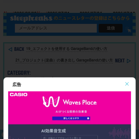
U
楽曲制作
TM分
NDRAW
能＆改善
15
New!
2026/08/02
New!
2026/07/31
2026/07/24
2026/07/19
に生成AI
析”する公
Grid」｜M
点まとめ
を取り入
開収録イ
ac・iOSで
れる基本
ベント開
BGMを簡
送信
ガイド
催
単に作
成！
19_エフェクトを使用する GarageBandの使い方
21_プロジェクト(楽曲）の書き出し GarageBandの使い方
CATEGORY:
GarageBandの使い方
広告
TAG:
エフェクト処理
ボリューム処理（コンプレッサー）
ミキサー・ミキシング
基本編集
スリープフリークスは、オンラインレッスン実績No.1！