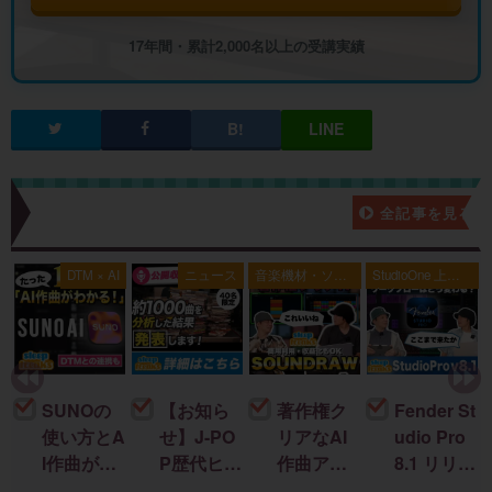
17年間・累計2,000名以上の受講実績
新着記事一覧
全記事を見る
典
DTM × AI
ニュース
音楽機材・ソフ
StudioOne 上級
ト
者編
SUNOの
【お知ら
著作権ク
Fender St
使い方とA
せ】J-PO
リアなAI
udio Pro
I作曲がわ
P歴代ヒッ
作曲アプ
8.1 リリー
かる！｜
ト曲を “D
リ「SOU
ス！新機