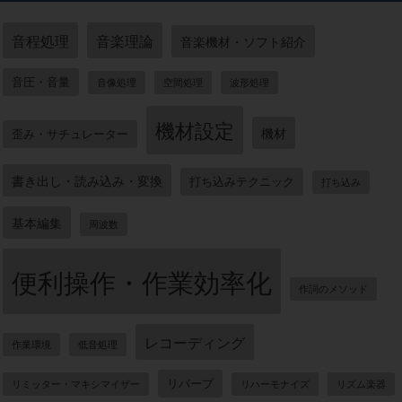
音程処理
音楽理論
音楽機材・ソフト紹介
音圧・音量
音像処理
空間処理
波形処理
機材設定
機材
歪み・サチュレーター
書き出し・読み込み・変換
打ち込みテクニック
打ち込み
基本編集
周波数
便利操作・作業効率化
作詞のメソッド
レコーディング
作業環境
低音処理
リバーブ
リミッター・マキシマイザー
リハーモナイズ
リズム楽器