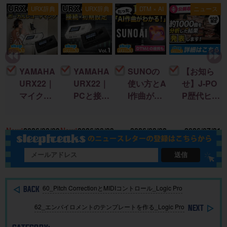
ス
URX辞典
URX辞典
DTM × AI
ニュース
YAMAHA
YAMAHA
SUNOの
【お知ら
URX22｜
URX22｜
使い方とA
せ】J-PO
マイクを
PCと接続
I作曲がわ
P歴代ヒッ
接続して
して音を
かる！｜
ト曲を “D
録音する
出すまで
楽曲制作
TM分
18
New!
2026/08/09
New!
2026/08/09
2026/08/02
2026/07/31
までを完
の初期設
に生成AI
析”する公
全解説！
定を完全
を取り入
開収録イ
解説！
れる基本
ベント開
送信
ガイド
催
60_Pitch CorrectionとMIDIコントロール_Logic Pro
62_エンバイロメントのテンプレートを作る_Logic Pro