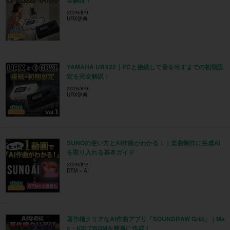
全解説！
2026/8/9
URX辞典
YAMAHA URX22｜PCと接続して音を出すまでの初期設
定を完全解説！
2026/8/9
URX辞典
SUNOの使い方とAI作曲がわかる！｜楽曲制作に生成AI
を取り入れる基本ガイド
2026/8/2
DTM × AI
著作権クリアなAI作曲アプリ「SOUNDRAW Grid」｜Ma
c・iOSでBGMを簡単に作成！