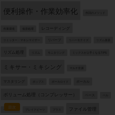
便利操作・作業効率化
作詞のメソッド
レコーディング
作業環境
低音処理
リバーブ
リミッター・マキシマイザー
リハーモナイズ
リズム楽器
リズム処理
リズム
モニタリング
ミックスが上手くなるTIPS
ミキサー・ミキシング
マルチ音源
マスタリング
ボーカル
ポップス
ボーカロイド
ボリューム処理（コンプレッサー）
ベース
ベル
目次
ファイル管理
ヘッドホン
ブレイクビーツ
ブラス