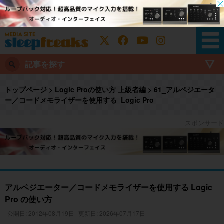
記事を探す
トップページ
>
Logic Proの使い方 上級者編
>
61_アルペジエータ
ー／コードメモライザーを使用する_Logic Pro
アルペジエーター／コードメモライザーを使用する Logic
Pro の使い方
公開日: 2012年08月19日
更新日: 2026年07月17日