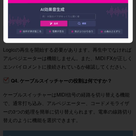
和音を割り当てられることです。クリックで音を選択する
だけで設定できます。
Q3. アルペジエーターが動作しない場合はどうすればい
いですか？
Logicの再生を開始する必要があります。再生中でなければ
アルペジエーターは機能しません。また、MIDI FXが正しく
エンバイロメントに接続されているか確認してください。
Q4. ケーブルスイッチャーの役割は何ですか？
ケーブルスイッチャーはMIDI信号の経路を切り替える機能
で、通常打ち込み、アルペジエーター、コードメモライザ
ーの3つの処理を簡単に切り替えられます。電車の線路切り
替えのように機能を選択できます。