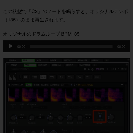
この状態で「C3」のノートを鳴らすと、オリジナルテンポ
（135）のまま再生されます。
オリジナルのドラムループ BPM135
音
00:00
00:00
声
プ
レ
ー
ヤ
ー