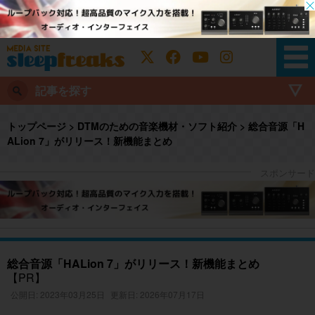
記事を探す
トップページ
>
DTMのための音楽機材・ソフト紹介
>
総合音源「H
ALion 7」がリリース！新機能まとめ
総合音源「HALion 7」がリリース！新機能まとめ
【PR】
公開日: 2023年03月25日
更新日: 2026年07月17日