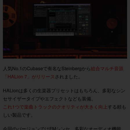
人気No.1のCubaseで有名なSteinbergから
総合マルチ音源
「HALion 7」がリリース
されました。
HALionは多くの生楽器プリセットはもちろん、多彩なシン
セサイザータイプやエフェクトなども装備。
これ1つで楽曲トラックのクオリティが大きく向上
する頼も
しい製品です。
今回のバージョンではFMシンセ、多彩なオーディオ機能、