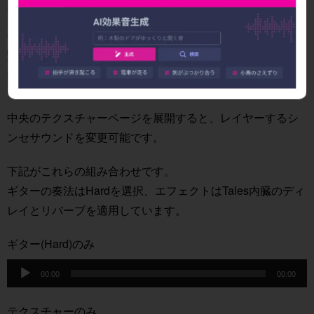
中央のテクスチャーページを展開すると、レイヤーするシ
ンセサウンドを変更可能です。
下記がこれらの組み合わせです。
ギターの奏法はHardを選択、エフェクトはTales内臓のディ
レイとリバーブを適用しています。
ギター(Hard)のみ
音
00:00
00:00
声
プ
テクスチャーのみ