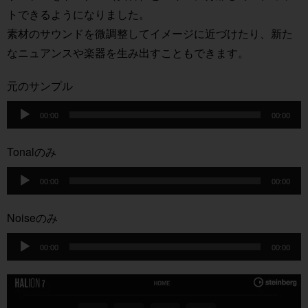
トできるようになりました。
素材のサウンドを微調整してイメージに近づけたり、新た
なニュアンスや楽器を生み出すこともできます。
元のサンプル
音
00:00
00:00
声
プ
Tonalのみ
レ
音
ー
00:00
00:00
声
ヤ
プ
Noiseのみ
ー
レ
音
ー
00:00
00:00
声
ヤ
プ
ー
レ