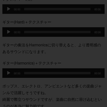
レ
音
ー
00:00
00:00
声
ヤ
プ
ギター(Hard)＋テクスチャー
ー
レ
音
ー
00:00
00:00
声
ヤ
プ
ギターの奏法をHarmonicsに切り替えると、より透明感の
ー
レ
あるサウンドになります。
ー
ヤ
ギター(Harmonics)＋テクスチャー
ー
音
00:00
00:00
声
プ
ポップス、エレクトロ、アンビエントなど多くの楽曲ジャ
レ
ンルで活躍しそうですね。
ー
綺麗で際立つサウンドですが、楽曲に自然に溶け込むとい
ヤ
うのが本当に魅力的です。