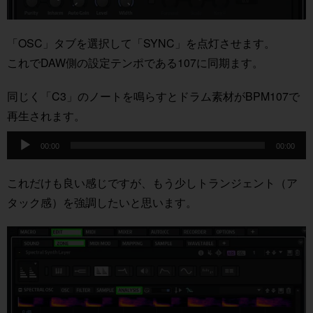
「OSC」タブを選択して「SYNC」を点灯させます。
これでDAW側の設定テンポである107に同期ます。
同じく「C3」のノートを鳴らすとドラム素材がBPM107で
再生されます。
音
声
00:00
00:00
プ
レ
ー
これだけも良い感じですが、もう少しトランジェント（ア
ヤ
ー
タック感）を強調したいと思います。