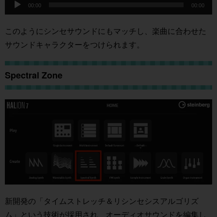
ー
00:00
00:00
声
ヤ
プ
このようにシンセサウンドにもマッチし、楽曲に合わせた
ー
レ
サウンドキャラクターをつけられます。
ー
ヤ
Spectral Zone
ー
新開発の「タイムストレッチ＆リシンセシスアルゴリズ
ム」という技術が採用され、オーディオサウンドを編集し