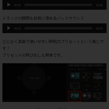
音
ー
00:00
00:00
声
ヤ
プ
トラックの隙間を自然に埋めるパッドサウンド
ー
レ
音
ー
00:00
00:00
声
ヤ
プ
とにかく楽曲で使いやすい即戦力プリセットという感じで
ー
レ
す！
ー
プリセットの呼び出しも簡単です。
ヤ
ー