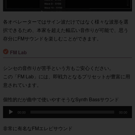
各オペレーターではサイン波だけではなく様々な波形を選
択できるため、本家を超えた幅広い音作りが可能で、思う
存分にFMサウンドを楽しむことができます。
FM Lab
シンセの音作りが苦手という方もご安心ください。
この「FM Lab」には、即戦力となるプリセットが豊富に用
意されています。
個性的だが曲中で使いやすそうなSynth Bassサウンド
音
00:00
00:00
声
プ
非常に有名なFMエレピサウンド
レ