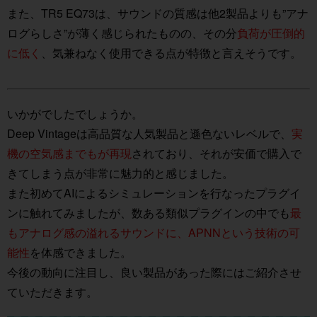
また、TR5 EQ73は、サウンドの質感は他2製品よりも”アナ
ログらしさ”が薄く感じられたものの、その分
負荷が圧倒的
に低く
、気兼ねなく使用できる点が特徴と言えそうです。
いかがでしたでしょうか。
Deep Vintageは高品質な人気製品と遜色ないレベルで、
実
機の空気感までもが再現
されており、それが安価で購入で
きてしまう点が非常に魅力的と感じました。
また初めてAIによるシミュレーションを行なったプラグイ
ンに触れてみましたが、数ある類似プラグインの中でも
最
もアナログ感の溢れるサウンドに、APNNという技術の可
能性
を体感できました。
今後の動向に注目し、良い製品があった際にはご紹介させ
ていただきます。