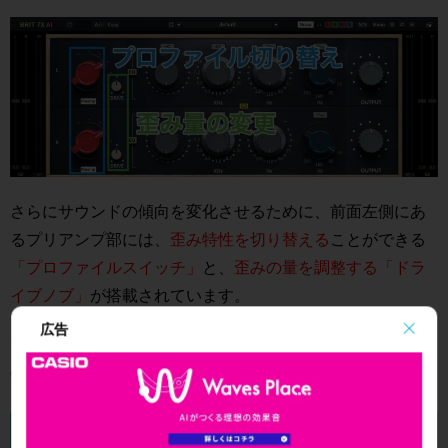
さらにサウンドの傾向を変化させるために、前面左側にあ
るプリアンプ部には、
歪み特性を切り替える
ことができる
「プロファイルスイッチ」
と、
歪みの量を調整する「ドラ
イブノブ」
が搭載されています。
広告
アナログプリアンプが実際にどのように音に変化を与える
のかを、サウンドで確認してみましょう。
【A : ドライのサウンド】【B ： 歪みを加えたサウン