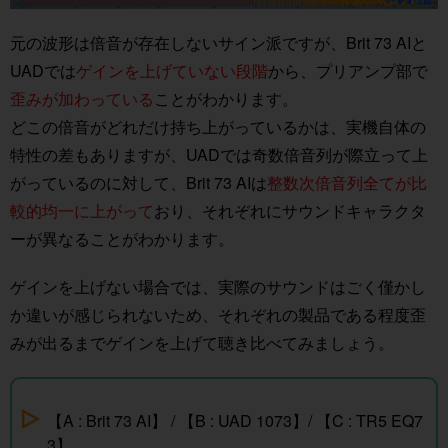
元の波形は倍音が存在しないサイン派ですが、Brit 73 AIと
UADでは
ゲインを上げていない段階
から、プリアンプ部で
歪みが加わっている
ことがわかります。
どこの倍音がどれだけ持ち上がっているかは、実機自体の
特性の差もありますが、UADでは奇数倍音列が際立って上
がっているのに対して、Brit 73 AIは
整数次倍音列全てが比
較的均一に上がって
おり、それぞれにサウンドキャラクタ
ーが異なることがわかります。
ゲインを上げない場合では、実際のサウンドはごく僅かし
か違いが感じられないため、それぞれの製品である程度歪
みが出るまでゲインを上げて聴き比べてみましょう。
【A : Brit 73 AI】 / 【B : UAD 1073】/ 【C : TR5 EQ7
3】