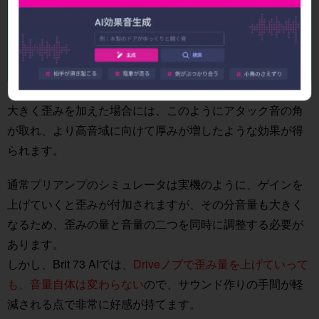
ド】
再生
A
B
大きく歪みを加えた場合には、このようにアタック音の角
が取れ、より高音域に向けて厚みが増したような効果が得
られます。
通常プリアンプのシミュレータは実機のように、ゲインを
上げていくと歪みが付加されますが、その分音量も大きく
なるため、歪みの量と音量の二つを同時に調整する必要が
あります。
しかし、Brit 73 AIでは、
Driveノブで歪み量を上げていって
も、音量自体は変わらない
ので、サウンド作りの手間が軽
減される点で非常に好感が持てます。