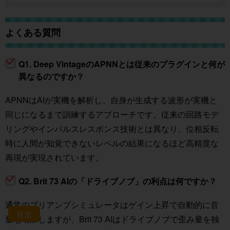
よくある質問
Q1. Deep VintageのAPNNとは従来のプラグインと何が
異なるのですか？
APNNはAIが実機を解析し、自身が生成する波形が実機と
同じになるまで訓練するアプローチです。従来の回路モデ
リングやインパルスレスポンス技術とは異なり、位相反転
時に人間が知覚できないレベルの結果になるほど高精度な
再現が実現されています。
Q2. Brit 73 AIの「ドライブノブ」の利点は何ですか？
通常のプリアンプシミュレータはゲイン上昇で自動的に音
目次
量も増加しますが、Brit 73 AIはドライブノブで歪み量を独