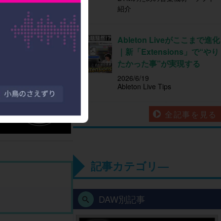
紹介
Ableton Liveがここまで進化
｜新「Extensions」で“やり
たかった事”が実現する
2026/6/19
Ableton Live Tips
全記事を見る
記事カテゴリ―
DAW別記事