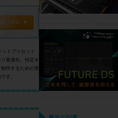
試してみる ▶
、キットプリセット
モリ最適化、特定キ
く制作するための実
能です。
最近の記事