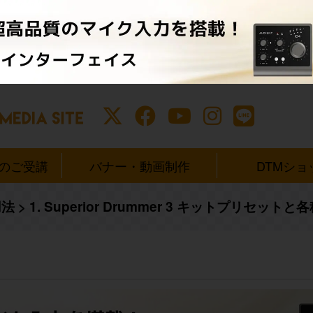
ンのご受講
バナー・動画制作
DTMショ
用法
>
1. Superior Drummer 3 キットプリセットと