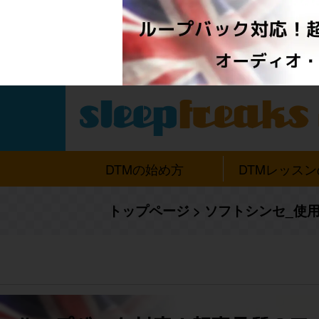
DTMの始め方
DTMレッス
トップページ
>
ソフトシンセ_使