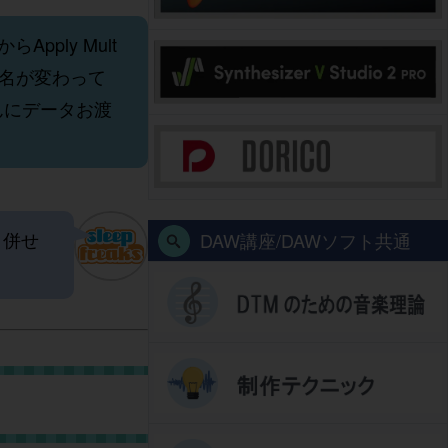
ply Mult
ネル名が変わって
んにデータお渡
と併せ
DAW講座/DAWソフト共通