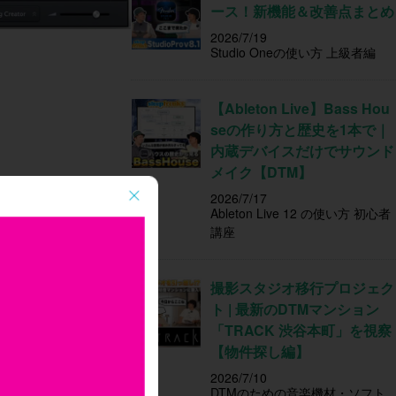
ース！新機能＆改善点まとめ
2026/7/19
Studio Oneの使い方 上級者編
【Ableton Live】Bass Hou
seの作り方と歴史を1本で｜
内蔵デバイスだけでサウンド
メイク【DTM】
2026/7/17
Ableton Live 12 の使い方 初心者
講座
撮影スタジオ移行プロジェク
ト | 最新のDTMマンション
「TRACK 渋谷本町」を視察
【物件探し編】
2026/7/10
DTMのための音楽機材・ソフト