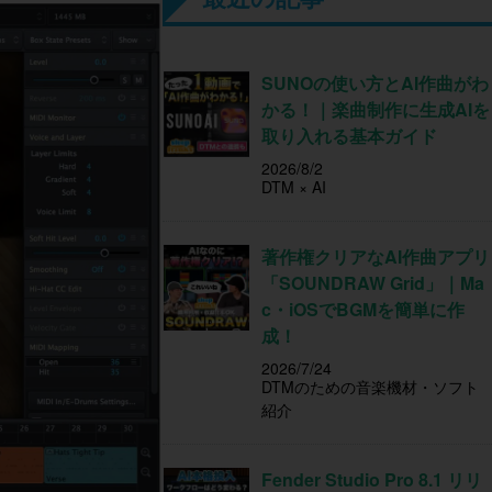
SUNOの使い方とAI作曲がわ
かる！｜楽曲制作に生成AIを
取り入れる基本ガイド
2026/8/2
DTM × AI
著作権クリアなAI作曲アプリ
「SOUNDRAW Grid」｜Ma
c・iOSでBGMを簡単に作
成！
2026/7/24
DTMのための音楽機材・ソフト
紹介
Fender Studio Pro 8.1 リリ