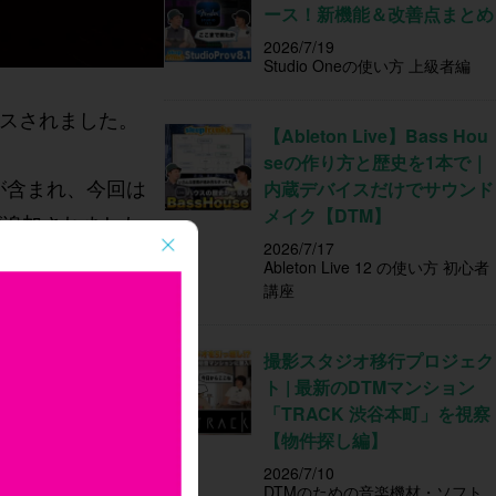
ース！新機能＆改善点まとめ
2026/7/19
Studio Oneの使い方 上級者編
スされました。
【Ableton Live】Bass Hou
seの作り方と歴史を1本で｜
ーが含まれ、今回は
内蔵デバイスだけでサウンド
メイク【DTM】
などが追加されました。
2026/7/17
ドルは5万円（税
Ableton Live 12 の使い方 初心者
講座
撮影スタジオ移行プロジェク
ト | 最新のDTMマンション
「TRACK 渋谷本町」を視察
【物件探し編】
2026/7/10
DTMのための音楽機材・ソフト