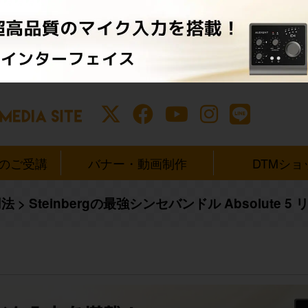
ンのご受講
バナー・動画制作
DTMショ
用法
>
Steinbergの最強シンセバンドル Absolute 5