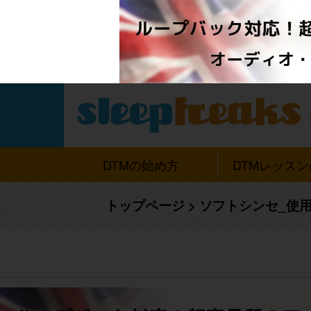
DTMの始め方
DTMレッス
トップページ
>
ソフトシンセ_使