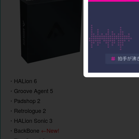
・
HALion 6
・
Groove Agent 5
・
Padshop 2
・
Retrologue 2
・
HALion Sonic 3
・
BackBone
←New!