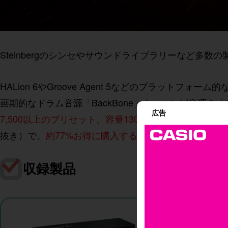
Steinbergのシンセやサウンドライブラリーなど多数
HALion 6やGroove Agent 5などのプラッ
画期的なドラム音源「BackBone」や、エレピ音源の「Ampe
広告
7,500以上のプリセット、容量130GB以上ものサウンド
抜き）で、
約77%お得に購入することが可能
です。
収録製品