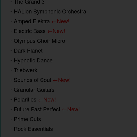
・
The Grand 3
・
HALion Symphonic Orchestra
・Amped Elektra
←New!
・
Electric Bass
←New!
・
Olympus Choir Micro
・
Dark Planet
・
Hypnotic Dance
・
Triebwerk
・
Sounds of Soul
←New!
・
Granular Guitars
・
Polarities
←New!
・
Future Past Perfect
←New!
・
Prime Cuts
・
Rock Essentials