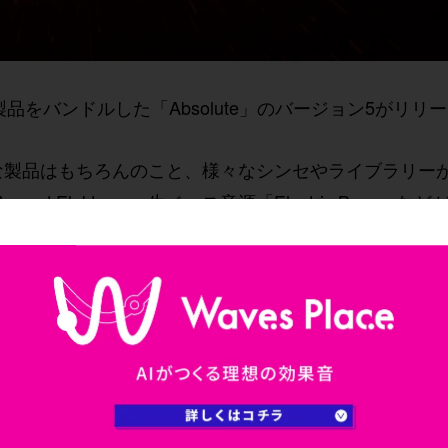
の製品をバンドルした
「Absolute」のバージョン5
がリリー
トフォーム的な製品はもちろんのこと、様々なシンセやライブラリ
d Elektra」、生ベース音源「Electric Bass」
を満載し、単品購入すると計22万円となりますが、バン