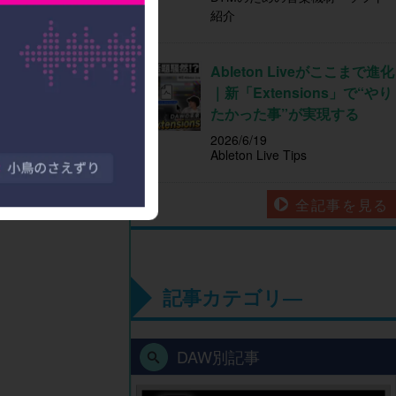
紹介
Ableton Liveがここまで進化
｜新「Extensions」で“やり
たかった事”が実現する
2026/6/19
Ableton Live Tips
全記事を見る
記事カテゴリ―
DAW別記事