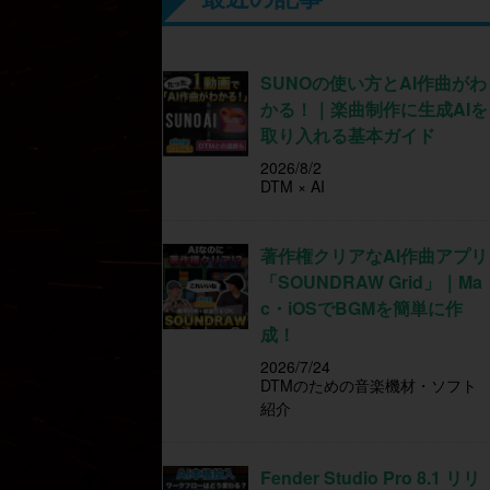
SUNOの使い方とAI作曲がわ
かる！｜楽曲制作に生成AIを
取り入れる基本ガイド
2026/8/2
DTM × AI
著作権クリアなAI作曲アプリ
「SOUNDRAW Grid」｜Ma
c・iOSでBGMを簡単に作
成！
2026/7/24
DTMのための音楽機材・ソフト
紹介
Fender Studio Pro 8.1 リリ