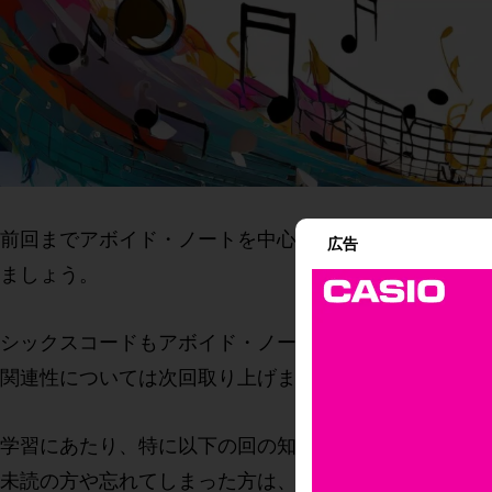
前回までアボイド・ノートを中心に学んできましたが
広告
ましょう。
シックスコードもアボイド・ノートと共に理解してお
関連性については次回取り上げますので、今回はまず
学習にあたり、特に以下の回の知識が前提となります
未読の方や忘れてしまった方は、ぜひ参照しながら進