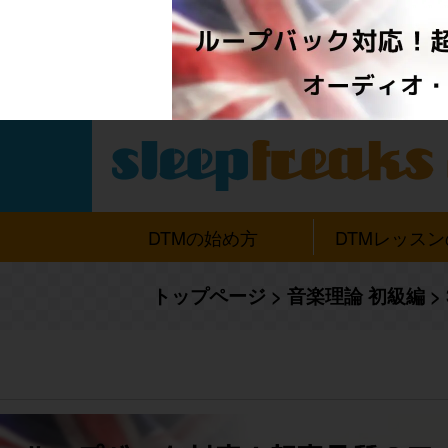
DTMの始め方
DTMレッス
トップページ
>
音楽理論 初級編
>