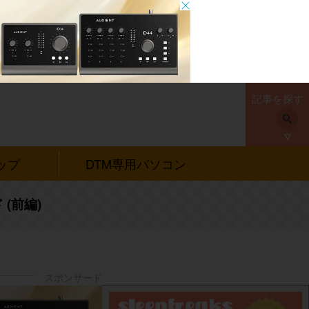
記事を探す
ップ
DTM専用パソコン
(前編)