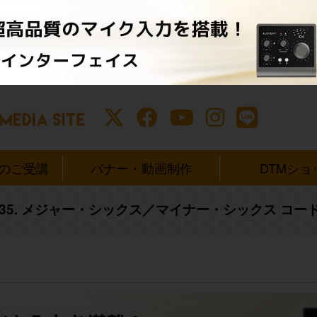
ンのご受講
バナー・動画制作
DTMショ
35. メジャー・シックス／マイナー・シックス コード 