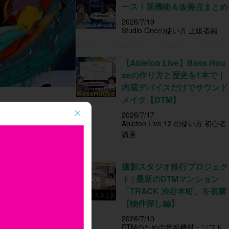
ース！新機能＆改善点まとめ
2026/7/19
Studio Oneの使い方 上級者編
【Ableton Live】Bass Hou
seの作り方と歴史を1本で｜
内蔵デバイスだけでサウンド
メイク【DTM】
ついて学んでいき
2026/7/17
Ableton Live 12 の使い方 初心者
講座
撮影スタジオ移行プロジェク
ト | 最新のDTMマンション
「TRACK 渋谷本町」を視察
【物件探し編】
2026/7/10
DTMのための音楽機材・ソフト