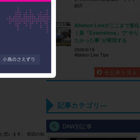
紹介
Ableton Liveがここまで進化
｜新「Extensions」で“やり
たかった事”が実現する
2026/6/19
Ableton Live Tips
す。本記事では、Cメジ
全記事を見る
記事カテゴリ―
DAW別記事
と思います。 前回の知