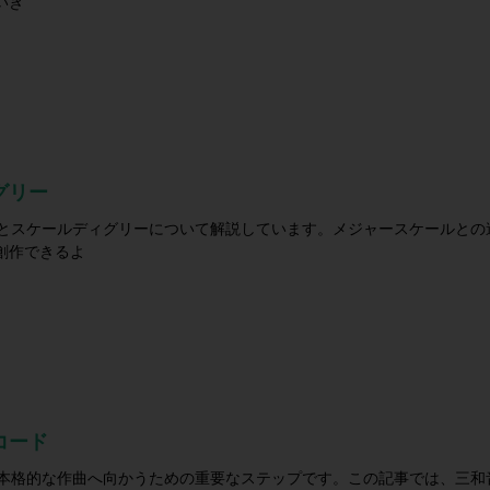
いき
グリー
ルとスケールディグリーについて解説しています。メジャースケールとの
創作できるよ
コード
、本格的な作曲へ向かうための重要なステップです。この記事では、三和