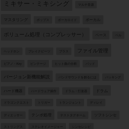
ファイル管理
ヘッドホン
ブレイクビーツ
ブラス
ピアノ・Key
ビンテージ
ヒット曲の分析
パッド
バージョン新機能解説
バンドサウンドを創るには
バッキング
ドラム
ハード機器
ハードウェア操作
ドラム・打楽器
ドラゴンクエスト
トリガー
トランジェント
ディレイ
テンポ処理
ソフトシンセ
ディエッサー
テストタグネーム
ストリングス
ステレオイメージャー
シンセレシピ
シンセサイザー
サンプラー
サンプリング
サウンド入出力
コンプレッサー
サウンド入出
ゲーム音楽
ギター
ゲート
グリッチ
ギタリストのためのAbleton Live