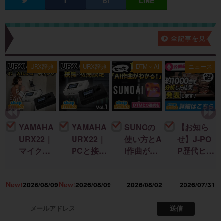
新着記事一覧
全記事を見る
ス
URX辞典
URX辞典
DTM × AI
ニュース
YAMAHA
YAMAHA
SUNOの
【お知ら
URX22｜
URX22｜
使い方とA
せ】J-PO
マイクを
PCと接続
I作曲がわ
P歴代ヒッ
接続して
して音を
かる！｜
ト曲を “D
録音する
出すまで
楽曲制作
TM分
18
New!
2026/08/09
New!
2026/08/09
2026/08/02
2026/07/31
までを完
の初期設
に生成AI
析”する公
全解説！
定を完全
を取り入
開収録イ
解説！
れる基本
ベント開
送信