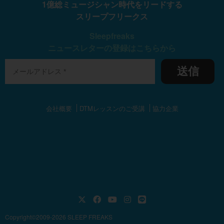
会社概要
DTMレッスンのご受講
協力企業
Copyright©2009-2026 SLEEP FREAKS
Sleepfreaks © パソコン音楽制作／DTMスクール／DTM教室／DAW .All rights re
served.
Author:
sleepfreaks
/ DESIGN by
Chiiibow.