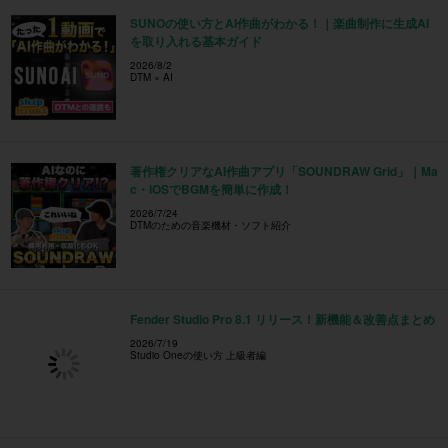
著作権クリアなAI作曲アプリ「SOUNDRAW Grid」｜Ma
c・iOSでBGMを簡単に作成！
2026/7/24
DTMのための音楽機材・ソフト紹介
Fender Studio Pro 8.1 リリース！新機能＆改善点まとめ
2026/7/19
Studio Oneの使い方 上級者編
【Ableton Live】Bass Houseの作り方と歴史を1本で｜
内蔵デバイスだけでサウンドメイク【DTM】
2026/7/17
Ableton Live 12 の使い方 初心者講座