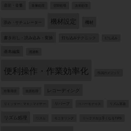
基本編集
周波数
便利操作・作業効率化
作詞のメソッド
レコーディング
作業環境
低音処理
リバーブ
リミッター・マキシマイザー
リハーモナイズ
リズム楽器
リズム処理
リズム
モニタリング
ミックスが上手くなるTIPS
ミキサー・ミキシング
マルチ音源
マスタリング
ボーカル
ポップス
ボーカロイド
ボリューム処理（コンプレッサー）
ベース
ベル