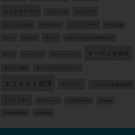
オーディオ操作
キック
カットアップ
オートメーション
オーディオ処理
オーディオインターフェイス
エフェクト処理
エフェクト
インストール/製品登録
イコライザー
アナライザー
いきものがかり
Zynaptiq
YouTube生配信
XLN Audio
1億総ミュージシャン時代をリードする
スリープフリークス
Sleepfreaks
ニュースレターの登録はこちらから
送信