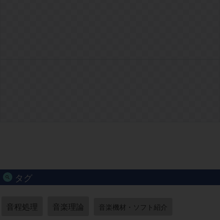
タグ
音程処理
音楽理論
音楽機材・ソフト紹介
音圧・音量
音像処理
空間処理
波形処理
機材設定
機材
歪み・サチュレーター
書き出し・読み込み・変換
打ち込みテクニック
打ち込み