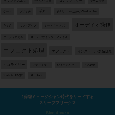
サウンド入出力
コンプレッサー
サウンド入出
ゲーム音楽
ギター
ゲート
グリッチ
ギタリストのためのAbleton Live
オーディオ操作
キック
カットアップ
オートメーション
オーディオ処理
オーディオインターフェイス
エフェクト処理
エフェクト
インストール/製品登録
イコライザー
アナライザー
いきものがかり
Zynaptiq
YouTube生配信
XLN Audio
1億総ミュージシャン時代をリードする
スリープフリークス
Sleepfreaks