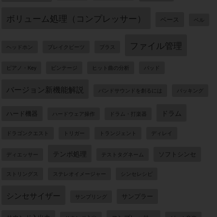
ボリューム処理（コンプレッサー）
ベース
ベル
ファイル管理
ヘッドホン
ブレイクビーツ
ブラス
ピアノ・Key
ビンテージ
ヒット曲の分析
パッド
バージョン新機能解説
バンドサウンドを創るには
バッキング
ドラム
ハード機器
ハードウェア操作
ドラム・打楽器
ドラゴンクエスト
トリガー
トランジェント
ディレイ
テンポ処理
ソフトシンセ
ディエッサー
テストタグネーム
ストリングス
ステレオイメージャー
シンセレシピ
シンセサイザー
サンプラー
サンプリング