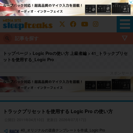
記事を探す
トップページ
>
Logic Proの使い方 上級者編
>
41_トラックプリセ
ットを使用する_Logic Pro
トラックプリセットを使用する Logic Pro の使い方
公開日: 2011年04月10日
更新日: 2026年07月17日
40_オリジナルの楽曲テンプレートを作成_Logic Pro