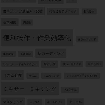
書き出し・読み込み・変換
打ち込みテクニック
打ち込み
基本編集
周波数
便利操作・作業効率化
作詞のメソッド
レコーディング
作業環境
低音処理
リバーブ
リミッター・マキシマイザー
リハーモナイズ
リズム楽器
リズム処理
リズム
モニタリング
ミックスが上手くなるTIPS
ミキサー・ミキシング
マルチ音源
マスタリング
ボーカル
ポップス
ボーカロイド