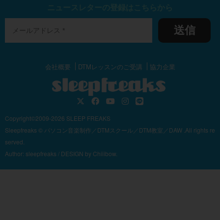
ニュースレターの登録はこちらから
送信
会社概要
DTMレッスンのご受講
協力企業
Copyright©2009-2026 SLEEP FREAKS
Sleepfreaks © パソコン音楽制作／DTMスクール／DTM教室／DAW .All rights re
served.
Author:
sleepfreaks
/ DESIGN by
Chiiibow.