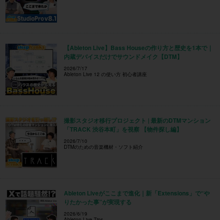
【Ableton Live】Bass Houseの作り方と歴史を1本で｜
内蔵デバイスだけでサウンドメイク【DTM】
2026/7/17
Ableton Live 12 の使い方 初心者講座
撮影スタジオ移行プロジェクト | 最新のDTMマンション
「TRACK 渋谷本町」を視察 【物件探し編】
2026/7/10
DTMのための音楽機材・ソフト紹介
Ableton Liveがここまで進化｜新「Extensions」で“や
りたかった事”が実現する
2026/6/19
Ableton Live Tips