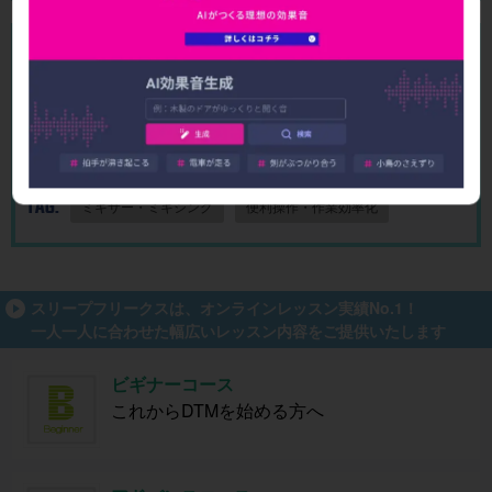
ガイド
催
単に作
成！
40_オリジナルの楽曲テンプレートを作成_Logic Pro
42_クリックをカスタマイズする_Logic Pro
CATEGORY:
Logic Proの使い方 上級者編
TAG:
ミキサー・ミキシング
便利操作・作業効率化
スリープフリークスは、オンラインレッスン実績No.1！
一人一人に合わせた幅広いレッスン内容をご提供いたします
ビギナーコース
これからDTMを始める方へ