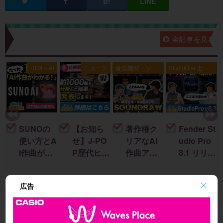
新着記事一覧
全記事を見る
典
DTM × AI
ニュース
音楽機材・ソフ
StudioOne 上級
ト
者編
SUNOの
【お知ら
著作権ク
Fender St
使い方とA
せ】J-PO
リアなAI
udio Pro
I作曲がわ
P歴代ヒッ
作曲アプ
8.1 リリー
かる！｜
ト曲を “D
リ「SOU
ス！新機
U
楽曲制作
TM分
NDRAW
能＆改善
広告
15
New!
2026/08/02
New!
2026/07/31
2026/07/24
2026/07/19
に生成AI
析”する公
Grid」｜M
点まとめ
を取り入
開収録イ
ac・iOSで
れる基本
ベント開
BGMを簡
送信