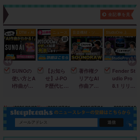
新着記事一覧
全記事を見る
典
DTM × AI
ニュース
音楽機材・ソフ
StudioOne 上級
ト
者編
SUNOの
【お知ら
著作権ク
Fender St
使い方とA
せ】J-PO
リアなAI
udio Pro
I作曲がわ
P歴代ヒッ
作曲アプ
8.1 リリー
かる！｜
ト曲を “D
リ「SOU
ス！新機
U
楽曲制作
TM分
NDRAW
能＆改善
15
New!
2026/08/02
New!
2026/07/31
2026/07/24
2026/07/19
に生成AI
析”する公
Grid」｜M
点まとめ
を取り入
開収録イ
ac・iOSで
れる基本
ベント開
BGMを簡
送信
ガイド
催
単に作
成！