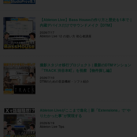
【Ableton Live】Bass Houseの作り方と歴史を1本で｜
内蔵デバイスだけでサウンドメイク【DTM】
2026/7/17
Ableton Live 12 の使い方 初心者講座
撮影スタジオ移行プロジェクト | 最新のDTMマンション
「TRACK 渋谷本町」を視察 【物件探し編】
2026/7/10
DTMのための音楽機材・ソフト紹介
Ableton Liveがここまで進化｜新「Extensions」で“や
りたかった事”が実現する
2026/6/19
Ableton Live Tips