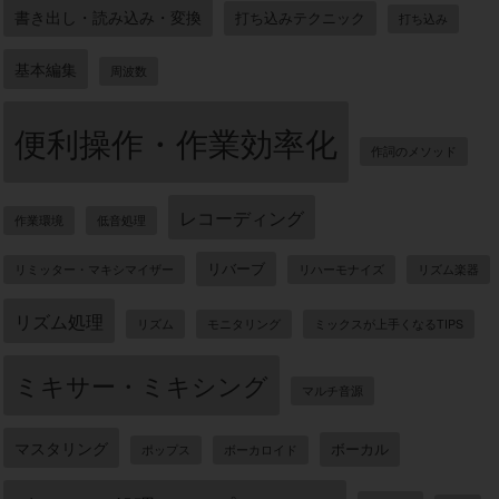
書き出し・読み込み・変換
打ち込みテクニック
打ち込み
基本編集
周波数
便利操作・作業効率化
作詞のメソッド
レコーディング
作業環境
低音処理
リバーブ
リミッター・マキシマイザー
リハーモナイズ
リズム楽器
リズム処理
リズム
モニタリング
ミックスが上手くなるTIPS
ミキサー・ミキシング
マルチ音源
マスタリング
ボーカル
ポップス
ボーカロイド