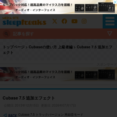
記事を探す
トップページ
>
Cubaseの使い方 上級者編
>
Cubase 7.5 追加エフ
ェクト
Cubase 7.5 追加エフェクト
公開日: 2013年12月15日
更新日: 2026年07月17日
Cubase 7.5 トラックバージョン 再録音モード