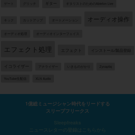
ギター
ゲート
グリッチ
ギタリストのためのAbleton Live
オーディオ操作
キック
カットアップ
オートメーション
オーディオ処理
オーディオインターフェイス
エフェクト処理
エフェクト
インストール/製品登録
イコライザー
アナライザー
いきものがかり
Zynaptiq
YouTube生配信
XLN Audio
1億総ミュージシャン時代をリードする
スリープフリークス
Sleepfreaks
ニュースレターの登録はこちらから