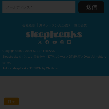
送信
会社概要
DTMレッスンのご受講
協力企業
Copyright©2009-2026 SLEEP FREAKS
Sleepfreaks © パソコン音楽制作／DTMスクール／DTM教室／DAW .All rights re
served.
Author:
sleepfreaks
/ DESIGN by
Chiiibow.
目次