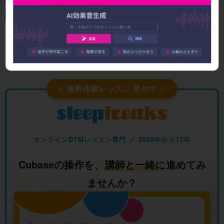
Cubase純正エフェクト「Loopmash」
リズムや楽器素材を投げ込むことで、素材をスライスし
新たに組み替えるという新感覚のプラグインです。設定
次第でグリッジ効果も出すことができます。
＼ 無料体験レッスン 受付中 ／
オンラインDTMレッスン専門 ／ 2009年から17年
Cubaseの操作を、
講師と一緒に
進めてみ
ませんか？