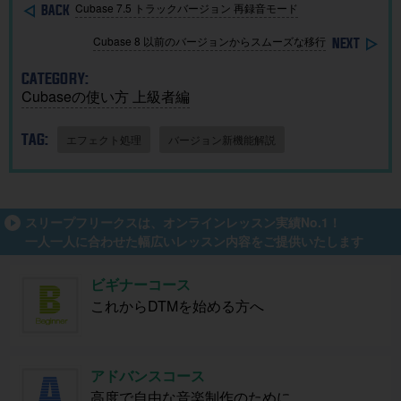
Cubase 7.5 トラックバージョン 再録音モード
Cubase 8 以前のバージョンからスムーズな移行
CATEGORY:
Cubaseの使い方 上級者編
TAG:
エフェクト処理
バージョン新機能解説
スリープフリークスは、オンラインレッスン実績No.1！
一人一人に合わせた幅広いレッスン内容をご提供いたします
ビギナーコース
これからDTMを始める方へ
アドバンスコース
高度で自由な音楽制作のために