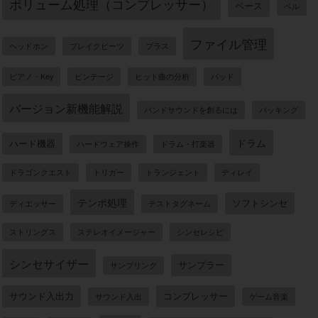
ボリューム処理（コンプレッサー）
ベース
ベル
ファイル管理
ヘッドホン
ブレイクビーツ
ブラス
ピアノ・Key
ビンテージ
ヒット曲の分析
パッド
バージョン新機能解説
バンドサウンドを創るには
バッキング
ドラム
ハード機器
ハードウェア操作
ドラム・打楽器
ドラゴンクエスト
トリガー
トランジェント
ディレイ
テンポ処理
ソフトシンセ
ディエッサー
テストタグネーム
ストリングス
ステレオイメージャー
シンセレシピ
シンセサイザー
サンプラー
サンプリング
サウンド入出力
コンプレッサー
サウンド入出
ゲーム音楽