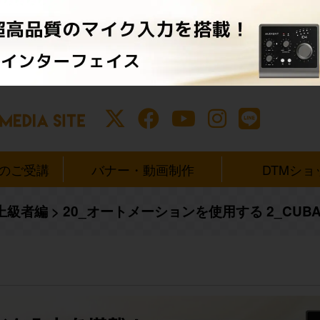
ンのご受講
バナー・動画制作
DTMショ
 上級者編
>
20_オートメーションを使用する 2_CUBA