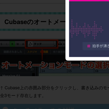
Cubaseのオートメーション書き込
↑ Cubase上の赤囲み部分をクリックし、書き込みの
全3モード存在します。