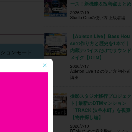
ース！新機能＆改善点まとめ
2026/7/19
Studio Oneの使い方 上級者編
【Ableton Live】Bass Hou
seの作り方と歴史を1本で｜
内蔵デバイスだけでサウンド
メーションモード
メイク【DTM】
ンスポートボタ
2026/7/17
すか？
Ableton Live 12 の使い方 初心者
講座
撮影スタジオ移行プロジェク
 のみ
ト | 最新のDTMマンション
慣れた
「TRACK 渋谷本町」を視察
【物件探し編】
2026/7/10
DTMのための音楽機材・ソフト