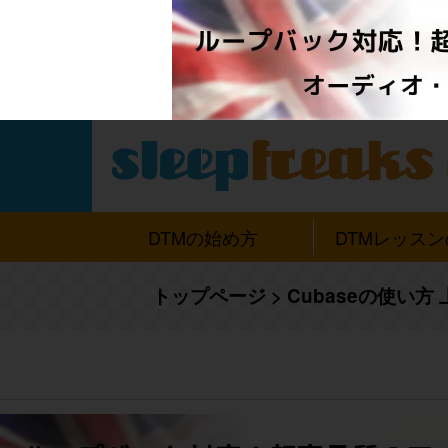
DTMの始め方
DTMレッス
トップページ
>
Cubaseの使い方