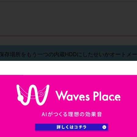
のですが、保存場所をもう一つの内蔵HDDにしたせいかオート
ても、上からステートボタン,オートスクロール, トラ
ョンモードというのはCubase Proにしかない機能で
モードを使用することができるのは、 Cubase Pro
性の高い機能やエフェクトが備わっていますので、 操作に
します。 今後とも宜しくお願い致します。