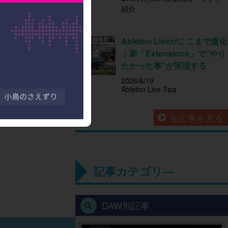
紹介
Ableton Liveがここまで進化
｜新「Extensions」で“やり
たかった事”が実現する
2026/6/19
Ableton Live Tips
全記事を見る
記事カテゴリ―
DAW別記事