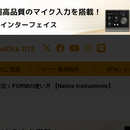
ンのご受講
バナー・動画制作
DTMショ
用法
>
FORMの使い方 【Native Instruments】