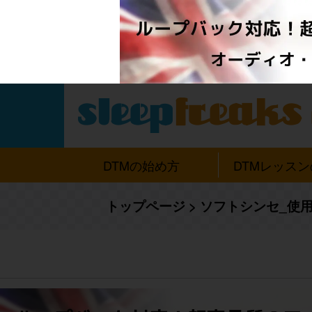
DTMの始め方
DTMレッス
トップページ
>
ソフトシンセ_使