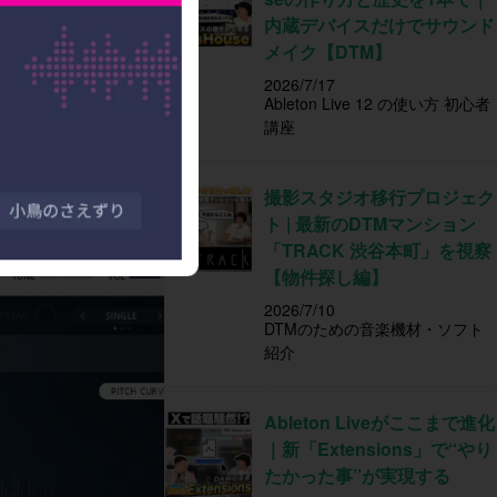
内蔵デバイスだけでサウンド
メイク【DTM】
2026/7/17
Ableton Live 12 の使い方 初心者
講座
撮影スタジオ移行プロジェク
ト | 最新のDTMマンション
「TRACK 渋谷本町」を視察
【物件探し編】
2026/7/10
DTMのための音楽機材・ソフト
紹介
Ableton Liveがここまで進化
｜新「Extensions」で“やり
たかった事”が実現する