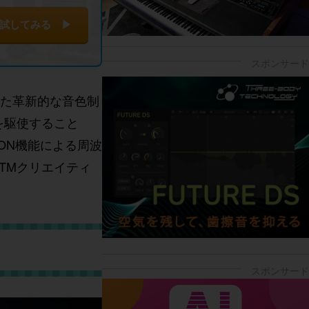
試してみる ▶
にした革新的な音色制
ンを駆使すること
ION機能による周波
TMクリエイティ