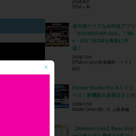
2026/8/2
DTM × AI
著作権クリアなAI作曲アプリ
「SOUNDRAW Grid」｜Ma
c・iOSでBGMを簡単に作
成！
2026/7/24
DTMのための音楽機材・ソフト
紹介
Fender Studio Pro 8.1 リリ
ース！新機能＆改善点まとめ
2026/7/19
Studio Oneの使い方 上級者編
【Ableton Live】Bass Hou
seの作り方と歴史を1本で｜