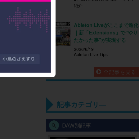
紹介
Ableton Liveがここまで進化
｜新「Extensions」で“やり
たかった事”が実現する
2026/6/19
Ableton Live Tips
全記事を見る
記事カテゴリ―
DAW別記事