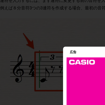
連符を入力するには、まず連符に変更する前の音符を
例えば８分音符3つの3連符を作成する場合、最初の音
広告