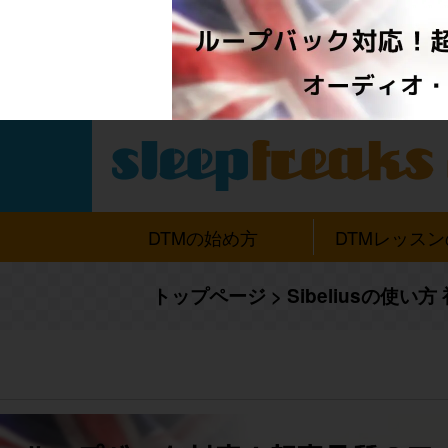
DTMの始め方
DTMレッス
トップページ
>
Sibeliusの使い方