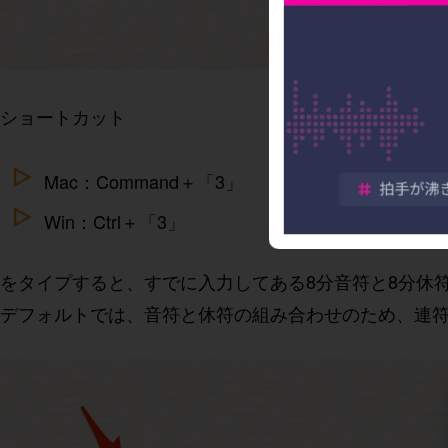
ショートカット
Mac：Command＋「3」
Win：Ctrl＋「3」
をタイプすると、すでに入力してある8分音符と8分休
デフォルトでは、音符と休符の組み合わせのため、連符