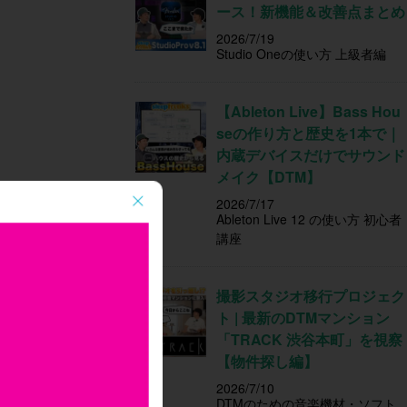
ース！新機能＆改善点まとめ
2026/7/19
Studio Oneの使い方 上級者編
【Ableton Live】Bass Hou
seの作り方と歴史を1本で｜
内蔵デバイスだけでサウンド
メイク【DTM】
2026/7/17
Ableton Live 12 の使い方 初心者
講座
撮影スタジオ移行プロジェク
ト | 最新のDTMマンション
「TRACK 渋谷本町」を視察
【物件探し編】
2026/7/10
DTMのための音楽機材・ソフト