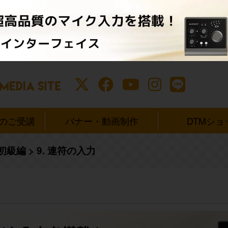
ンのご受講
バナー・動画制作
DTMショ
 初級編
>
9. 連符の入力