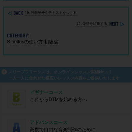
ガイド
催
単に作
成！
19. 強弱記号やテキストをつける
21. 楽譜を印刷する
CATEGORY:
Sibeliusの使い方 初級編
スリープフリークスは、オンラインレッスン実績No.1！
一人一人に合わせた幅広いレッスン内容をご提供いたします
ビギナーコース
これからDTMを始める方へ
アドバンスコース
高度で自由な音楽制作のために