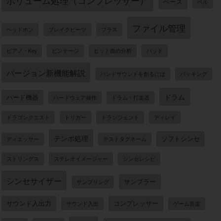
ボリューム処理（コンプレッサー）
ベース
ベル
ファイル管理
ヘッドホン
ブレイクビーツ
ブラス
ピアノ・Key
ビンテージ
ヒット曲の分析
パッド
バージョン新機能解説
バンドサウンドを創るには
バッキング
ドラム
ハード機器
ハードウェア操作
ドラム・打楽器
ドラゴンクエスト
トリガー
トランジェント
ディレイ
テンポ処理
ソフトシンセ
ディエッサー
テストタグネーム
ストリングス
ステレオイメージャー
シンセレシピ
シンセサイザー
サンプラー
サンプリング
サウンド入出力
コンプレッサー
サウンド入出
ゲーム音楽