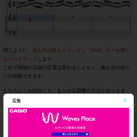
同じように、
真ん中の段をクリックし「Shift」キーを押し
ながらドラッグ
します。
これで両端の五線の位置は変わることなく、真ん中の段だ
けが移動できます。
もちろんこれ以外にも、あらゆる調整の方法があります
が、代表的な項目を取り上げました。
広告
次回は作成した楽譜を印刷する方法を確認していきましょ
う。
よくある質問