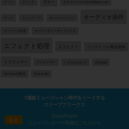
ギター
ゲート
グリッチ
ギタリストのためのAbleton Live
オーディオ操作
キック
カットアップ
オートメーション
オーディオ処理
オーディオインターフェイス
エフェクト処理
エフェクト
インストール/製品登録
イコライザー
アナライザー
いきものがかり
Zynaptiq
YouTube生配信
XLN Audio
1億総ミュージシャン時代をリードする
スリープフリークス
Sleepfreaks
目次
ニュースレターの登録はこちらから