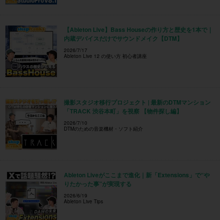
【Ableton Live】Bass Houseの作り方と歴史を1本で｜
内蔵デバイスだけでサウンドメイク【DTM】
2026/7/17
Ableton Live 12 の使い方 初心者講座
撮影スタジオ移行プロジェクト | 最新のDTMマンション
「TRACK 渋谷本町」を視察 【物件探し編】
2026/7/10
DTMのための音楽機材・ソフト紹介
Ableton Liveがここまで進化｜新「Extensions」で“や
りたかった事”が実現する
2026/6/19
Ableton Live Tips