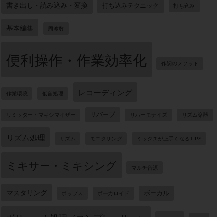
書き出し・読み込み・変換
打ち込みテクニック
打ち込み
基本編集
周波数
便利操作・作業効率化
作詞のメソッド
レコーディング
作業環境
低音処理
リバーブ
リミッター・マキシマイザー
リハーモナイズ
リズム楽器
リズム処理
リズム
モニタリング
ミックスが上手くなるTIPS
ミキサー・ミキシング
マルチ音源
マスタリング
ボーカル
ポップス
ボーカロイド