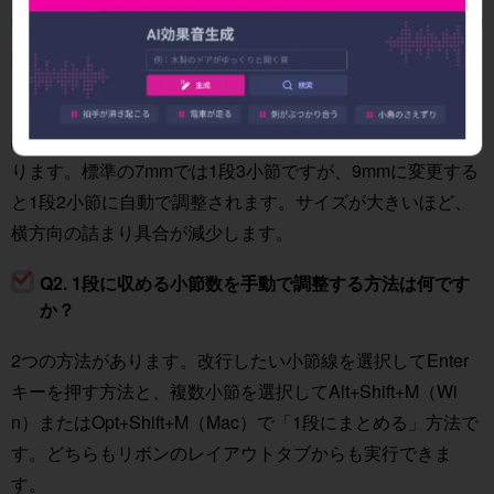
Q1. Sibeliusで譜表サイズを変更すると、1段の小節数
はどのように変わりますか？
譜表サイズは五線の幅を示し、楽譜レイアウトの基準とな
ります。標準の7mmでは1段3小節ですが、9mmに変更する
と1段2小節に自動で調整されます。サイズが大きいほど、
横方向の詰まり具合が減少します。
Q2. 1段に収める小節数を手動で調整する方法は何です
か？
2つの方法があります。改行したい小節線を選択してEnter
キーを押す方法と、複数小節を選択してAlt+Shift+M（Wi
n）またはOpt+Shift+M（Mac）で「1段にまとめる」方法で
す。どちらもリボンのレイアウトタブからも実行できま
す。