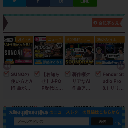
新着記事一覧
全記事を見る
典
DTM × AI
ニュース
音楽機材・ソフ
StudioOne 上級
ト
者編
SUNOの
【お知ら
著作権ク
Fender St
使い方とA
せ】J-PO
リアなAI
udio Pro
I作曲がわ
P歴代ヒッ
作曲アプ
8.1 リリー
かる！｜
ト曲を “D
リ「SOU
ス！新機
U
楽曲制作
TM分
NDRAW
能＆改善
15
New!
2026/08/02
New!
2026/07/31
2026/07/24
2026/07/19
に生成AI
析”する公
Grid」｜M
点まとめ
を取り入
開収録イ
ac・iOSで
れる基本
ベント開
BGMを簡
送信