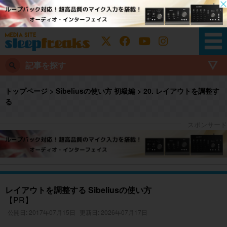
記事を探す
トップページ
>
Sibeliusの使い方 初級編
>
20. レイアウトを調整す
る
レイアウトを調整する Sibeliusの使い方
【PR】
公開日: 2017年07月15日
更新日: 2026年07月17日