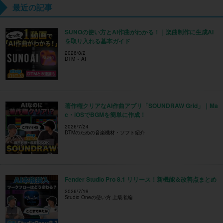
最近の記事
SUNOの使い方とAI作曲がわかる！｜楽曲制作に生成AI
を取り入れる基本ガイド
2026/8/2
DTM × AI
著作権クリアなAI作曲アプリ「SOUNDRAW Grid」｜Ma
c・iOSでBGMを簡単に作成！
2026/7/24
DTMのための音楽機材・ソフト紹介
Fender Studio Pro 8.1 リリース！新機能＆改善点まとめ
2026/7/19
Studio Oneの使い方 上級者編