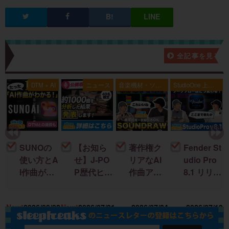
新着記事一覧
全記事を見る
典
DTM × AI
ニュース
音楽機材・ソフ
StudioOne 上級
ト
者編
SUNOの
【お知ら
著作権ク
Fender St
使い方とA
せ】J-PO
リアなAI
udio Pro
I作曲がわ
P歴代ヒッ
作曲アプ
8.1 リリー
かる！｜
ト曲を “D
リ「SOU
ス！新機
U
楽曲制作
TM分
NDRAW
能＆改善
15
New!
2026/08/02
New!
2026/07/31
2026/07/24
2026/07/19
に生成AI
析”する公
Grid」｜M
点まとめ
を取り入
開収録イ
ac・iOSで