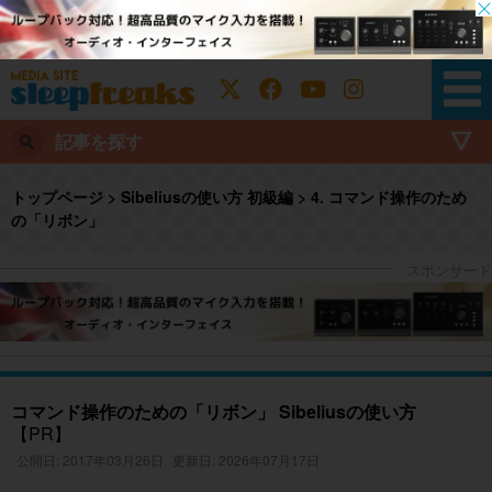
記事を探す
トップページ
>
Sibeliusの使い方 初級編
>
4. コマンド操作のため
の「リボン」
コマンド操作のための「リボン」 Sibeliusの使い方
【PR】
公開日: 2017年03月26日
更新日: 2026年07月17日