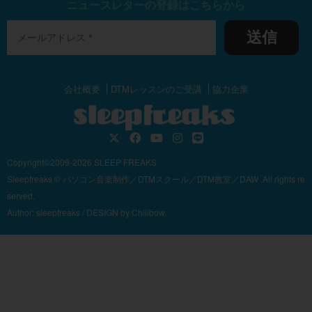
ニュースレターの登録はこちらから
送信
会社概要
DTMレッスンのご受講
協力企業
Copyright©2009-2026 SLEEP FREAKS
Sleepfreaks © パソコン音楽制作／DTMスクール／DTM教室／DAW .All rights re
served.
Author:
sleepfreaks
/ DESIGN by
Chiiibow.