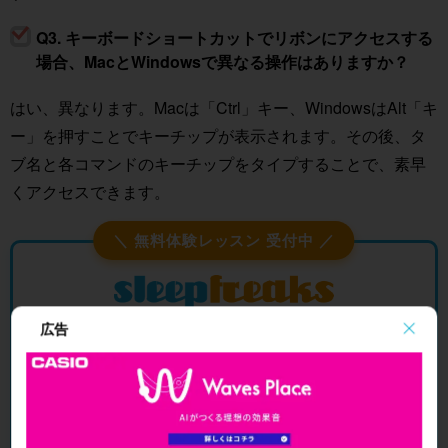
Q3. キーボードショートカットでリボンにアクセスする
場合、MacとWindowsで異なる操作はありますか？
はい、異なります。Macは「Ctrl」キー、WindowsはAlt「キ
ー」を押すことでキーチップが表示されます。その後、タ
ブ名と各コマンドのキーチップをタイプすることで、素早
くアクセスできます。
＼ 無料体験レッスン 受付中 ／
広告
オンラインDTMレッスン専門 ／ 2009年から17年
この記事の内容を、
講師と一緒に
進めてみ
ませんか？