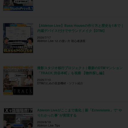
【Ableton Live】Bass Houseの作り方と歴史を1本で｜
内蔵デバイスだけでサウンドメイク【DTM】
2026/7/17
Ableton Live 12 の使い方 初心者講座
撮影スタジオ移行プロジェクト | 最新のDTMマンション
「TRACK 渋谷本町」を視察 【物件探し編】
2026/7/10
DTMのための音楽機材・ソフト紹介
Ableton Liveがここまで進化｜新「Extensions」で“や
りたかった事”が実現する
2026/6/19
Ableton Live Tips