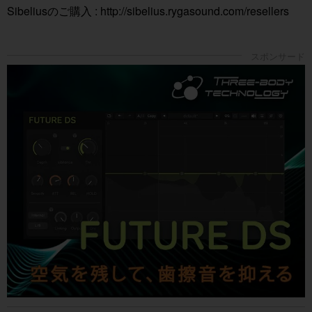
Sibeliusのご購入 : http://sibelius.rygasound.com/resellers