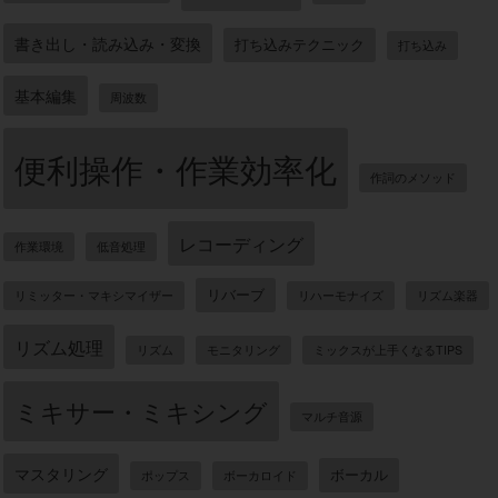
書き出し・読み込み・変換
打ち込みテクニック
打ち込み
基本編集
周波数
便利操作・作業効率化
作詞のメソッド
レコーディング
作業環境
低音処理
リバーブ
リミッター・マキシマイザー
リハーモナイズ
リズム楽器
リズム処理
リズム
モニタリング
ミックスが上手くなるTIPS
ミキサー・ミキシング
マルチ音源
マスタリング
ボーカル
ポップス
ボーカロイド