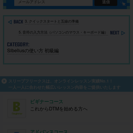
れる基本
ベント開
BGMを簡
送信
ガイド
催
単に作
成！
3. クイックスタートと五線の準備
5. 音符の入力方法（パソコンのマウス・キーボード編）
CATEGORY:
Sibeliusの使い方 初級編
スリープフリークスは、オンラインレッスン実績No.1！
一人一人に合わせた幅広いレッスン内容をご提供いたします
ビギナーコース
これからDTMを始める方へ
アドバンスコース