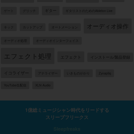
ギター
ゲート
グリッチ
ギタリストのためのAbleton Live
オーディオ操作
キック
カットアップ
オートメーション
オーディオ処理
オーディオインターフェイス
エフェクト処理
エフェクト
インストール/製品登録
イコライザー
アナライザー
いきものがかり
Zynaptiq
YouTube生配信
XLN Audio
1億総ミュージシャン時代をリードする
スリープフリークス
Sleepfreaks