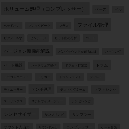
ボリューム処理（コンプレッサー）
ベース
ベル
ファイル管理
ヘッドホン
ブレイクビーツ
ブラス
ピアノ・Key
ビンテージ
ヒット曲の分析
パッド
バージョン新機能解説
バンドサウンドを創るには
バッキング
ドラム
ハード機器
ハードウェア操作
ドラム・打楽器
ドラゴンクエスト
トリガー
トランジェント
ディレイ
テンポ処理
ソフトシンセ
ディエッサー
テストタグネーム
ストリングス
ステレオイメージャー
シンセレシピ
シンセサイザー
サンプラー
サンプリング
サウンド入出力
コンプレッサー
サウンド入出
ゲーム音楽