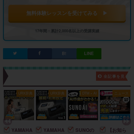
無料体験レッスンを受けてみる ▶
17年間・累計2,000名以上の受講実績
新着記事一覧
全記事を見る
ス
URX辞典
URX辞典
DTM × AI
ニュース
YAMAHA
YAMAHA
SUNOの
【お知ら