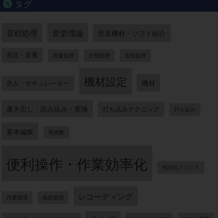
タグ
音程処理
音楽理論
音楽機材・ソフト紹介
音圧・音量
音像処理
空間処理
波形処理
機材設定
機材
歪み・サチュレーター
書き出し・読み込み・変換
打ち込みテクニック
打ち込み
基本編集
周波数
便利操作・作業効率化
作詞のメソッド
レコーディング
作業環境
低音処理