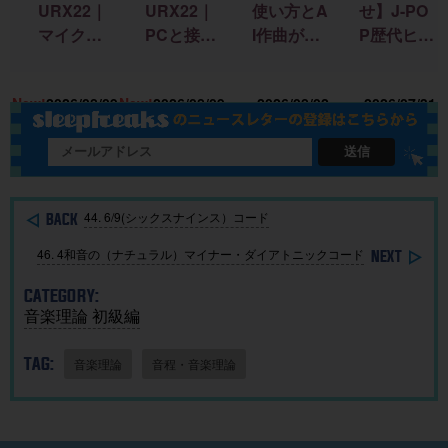
URX22｜
URX22｜
使い方とA
せ】J-PO
マイクを
PCと接続
I作曲がわ
P歴代ヒッ
接続して
して音を
かる！｜
ト曲を “D
録音する
出すまで
楽曲制作
TM分
18
New!
2026/08/09
New!
2026/08/09
2026/08/02
2026/07/31
までを完
の初期設
に生成AI
析”する公
全解説！
定を完全
を取り入
開収録イ
解説！
れる基本
ベント開
送信
ガイド
催
44. 6/9(シックスナインス）コード
46. 4和音の（ナチュラル）マイナー・ダイアトニックコード
CATEGORY:
音楽理論 初級編
TAG:
音楽理論
音程・音楽理論