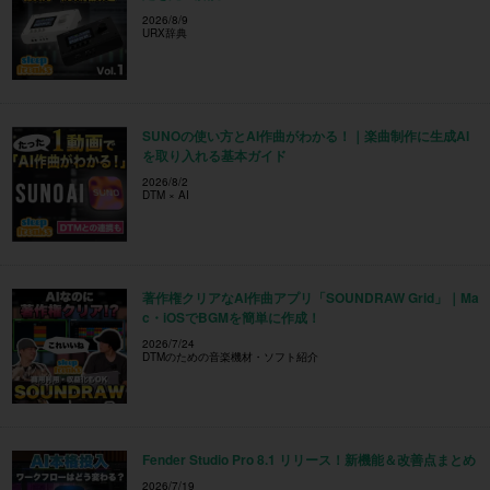
2026/8/9
URX辞典
SUNOの使い方とAI作曲がわかる！｜楽曲制作に生成AI
を取り入れる基本ガイド
2026/8/2
DTM × AI
著作権クリアなAI作曲アプリ「SOUNDRAW Grid」｜Ma
c・iOSでBGMを簡単に作成！
2026/7/24
DTMのための音楽機材・ソフト紹介
Fender Studio Pro 8.1 リリース！新機能＆改善点まとめ
2026/7/19