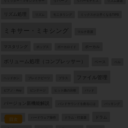
リバーブ
リミッター・マキシマイザー
リハーモナイズ
リズム楽器
リズム処理
リズム
モニタリング
ミックスが上手くなるTIPS
ミキサー・ミキシング
マルチ音源
マスタリング
ボーカル
ポップス
ボーカロイド
ボリューム処理（コンプレッサー）
ベース
ベル
ファイル管理
ヘッドホン
ブレイクビーツ
ブラス
ピアノ・Key
ビンテージ
ヒット曲の分析
パッド
バージョン新機能解説
バンドサウンドを創るには
バッキング
ドラム
ハード機器
ハードウェア操作
ドラム・打楽器
目次