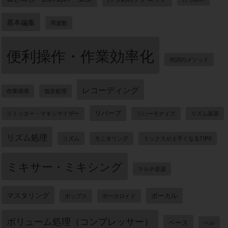
基本編集
周波数
便利操作・作業効率化
作詞のメソッド
レコーディング
作業環境
低音処理
リバーブ
リミッター・マキシマイザー
リハーモナイズ
リズム楽器
リズム処理
リズム
モニタリング
ミックスが上手くなるTIPS
ミキサー・ミキシング
マルチ音源
マスタリング
ボーカル
ポップス
ボーカロイド
ボリューム処理（コンプレッサー）
ベース
ベル