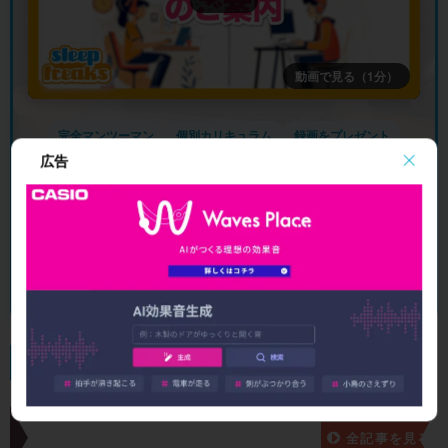
動画で見る（1分）
完全マンツーマン
個別カリキュラム
録画をプレゼント
広告
オンライン完結
無料体験レッスンを受けてみる ▶
17年間・累計2,000名以上の受講実績
新着記事一覧
全記事を見る