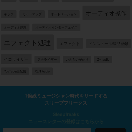
オーディオ操作
キック
カットアップ
オートメーション
オーディオ処理
オーディオインターフェイス
エフェクト処理
エフェクト
インストール/製品登録
イコライザー
アナライザー
いきものがかり
Zynaptiq
YouTube生配信
XLN Audio
1億総ミュージシャン時代をリードする
スリープフリークス
Sleepfreaks
ニュースレターの登録はこちらから