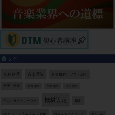
タグ
音程処理
音楽理論
音楽機材・ソフト紹介
音圧・音量
音像処理
空間処理
波形処理
機材設定
機材
歪み・サチュレーター
書き出し・読み込み・変換
打ち込みテクニック
打ち込み