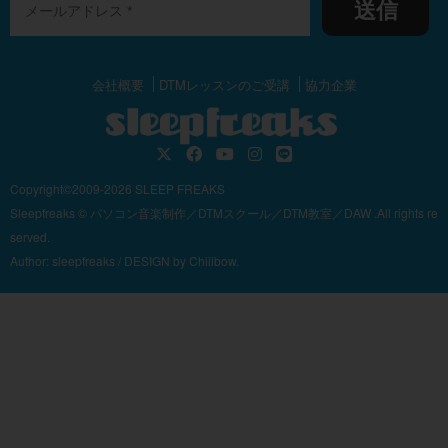
送信
会社概要
DTMレッスンのご受講
協力企業
Copyright©2009-2026 SLEEP FREAKS
Sleepfreaks © パソコン音楽制作／DTMスクール／DTM教室／DAW .All rights re
served.
Author:
sleepfreaks
/ DESIGN by
Chiiibow.