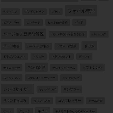
ファイル管理
ヘッドホン
ブレイクビーツ
ブラス
ピアノ・Key
ビンテージ
ヒット曲の分析
パッド
バージョン新機能解説
バンドサウンドを創るには
バッキング
ドラム
ハード機器
ハードウェア操作
ドラム・打楽器
ドラゴンクエスト
トリガー
トランジェント
ディレイ
テンポ処理
ソフトシンセ
ディエッサー
テストタグネーム
ストリングス
ステレオイメージャー
シンセレシピ
シンセサイザー
サンプラー
サンプリング
サウンド入出力
コンプレッサー
サウンド入出
ゲーム音楽
ギター
ゲート
グリッチ
ギタリストのためのAbleton Live