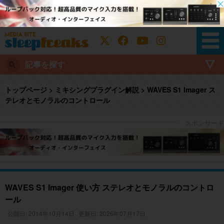
記事を探す
トップページ
>
ミキシングプラグイン解説
>
WAVES S1 Imager ス
テレオとモノラルのコントロール
WAVES S1 Imager 使い方 ステレオとモノラルのコントロ
ール
公開日: 2014年10月14日
更新日: 2026年07月17日