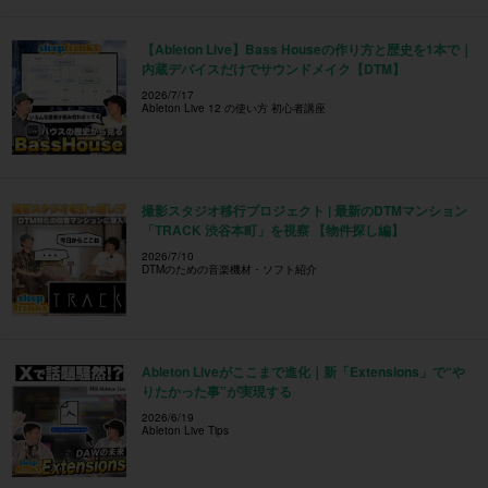
【Ableton Live】Bass Houseの作り方と歴史を1本で｜
内蔵デバイスだけでサウンドメイク【DTM】
2026/7/17
Ableton Live 12 の使い方 初心者講座
撮影スタジオ移行プロジェクト | 最新のDTMマンション
「TRACK 渋谷本町」を視察 【物件探し編】
2026/7/10
DTMのための音楽機材・ソフト紹介
Ableton Liveがここまで進化｜新「Extensions」で“や
りたかった事”が実現する
2026/6/19
Ableton Live Tips