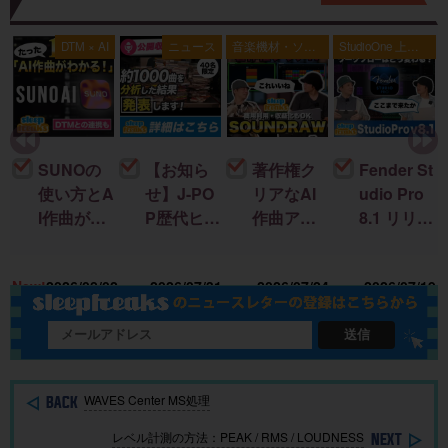
典
DTM × AI
ニュース
音楽機材・ソフ
StudioOne 上級
ト
者編
SUNOの
【お知ら
著作権ク
Fender St
使い方とA
せ】J-PO
リアなAI
udio Pro
I作曲がわ
P歴代ヒッ
作曲アプ
8.1 リリー
かる！｜
ト曲を “D
リ「SOU
ス！新機
U
楽曲制作
TM分
NDRAW
能＆改善
15
New!
2026/08/02
2026/07/31
2026/07/24
2026/07/19
に生成AI
析”する公
Grid」｜M
点まとめ
を取り入
開収録イ
ac・iOSで
れる基本
ベント開
BGMを簡
送信
ガイド
催
単に作
成！
WAVES Center MS処理
レベル計測の方法：PEAK / RMS / LOUDNESS