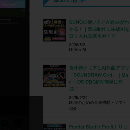
SUNOの使い方とAI作曲がわ
かる！｜楽曲制作に生成AIを
取り入れる基本ガイド
2026/8/2
DTM × AI
著作権クリアなAI作曲アプリ
「SOUNDRAW Grid」｜Ma
c・iOSでBGMを簡単に作
成！
2026/7/24
DTMのための音楽機材・ソフト
紹介
Fender Studio Pro 8.1 リリ