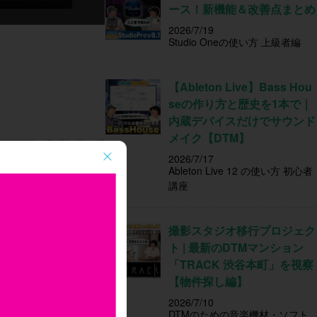
ース！新機能＆改善点まとめ
2026/7/19
Studio Oneの使い方 上級者編
【Ableton Live】Bass Hou
seの作り方と歴史を1本で｜
内蔵デバイスだけでサウンド
メイク【DTM】
2026/7/17
Ableton Live 12 の使い方 初心者
講座
撮影スタジオ移行プロジェク
ト | 最新のDTMマンション
「TRACK 渋谷本町」を視察
【物件探し編】
2026/7/10
DTMのための音楽機材・ソフト