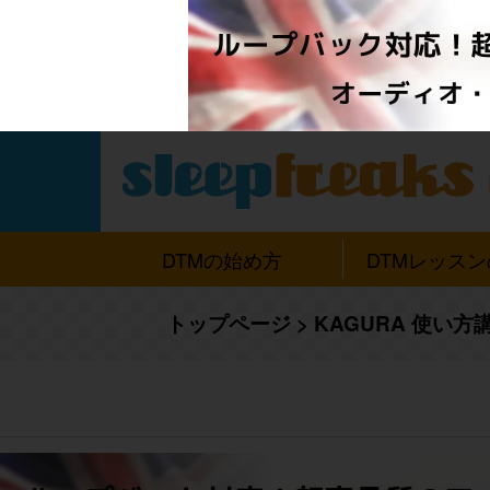
DTMの始め方
DTMレッス
トップページ
>
KAGURA 使い方