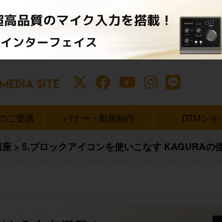
ンのご受講
バナー・動画制作
DTMショ
講座
>
5.ブロックアイコンを使いこなす KAGURAの