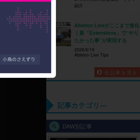
紹介
Ableton Liveがここまで進化
｜新「Extensions」で“やり
たかった事”が実現する
2026/6/19
Ableton Live Tips
全記事を見る
記事カテゴリ―
DAW別記事