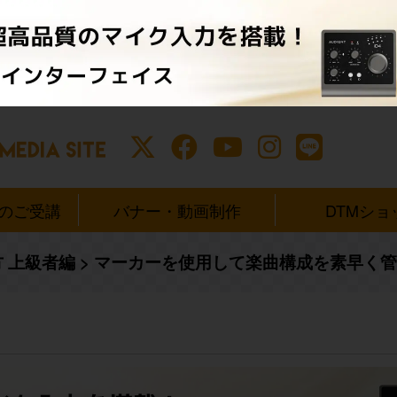
ンのご受講
バナー・動画制作
DTMショ
い方 上級者編
>
マーカーを使用して楽曲構成を素早く管理する