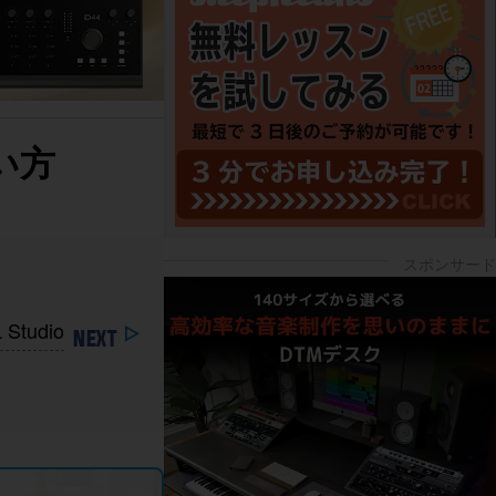
い方
udio