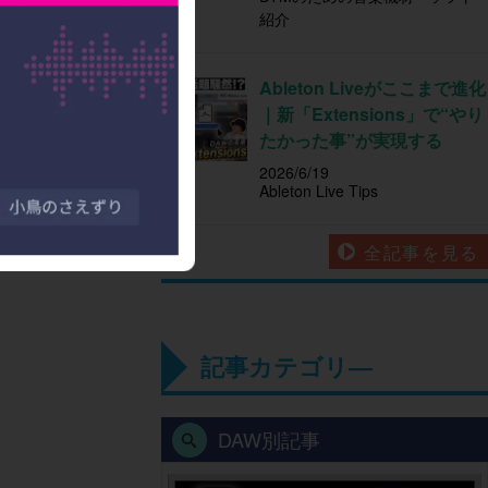
紹介
Ableton Liveがここまで進化
｜新「Extensions」で“やり
たかった事”が実現する
2026/6/19
Ableton Live Tips
全記事を見る
記事カテゴリ―
DAW別記事