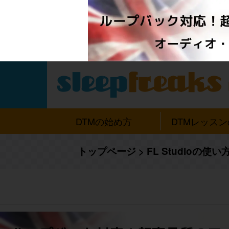
DTMの始め方
DTMレッス
トップページ
>
FL Studioの使