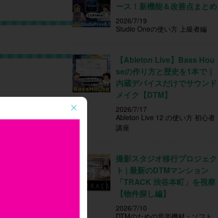
ース！新機能＆改善点まとめ
2026/7/19
Studio Oneの使い方 上級者編
【Ableton Live】Bass Hou
seの作り方と歴史を1本で｜
内蔵デバイスだけでサウンド
メイク【DTM】
2026/7/17
Ableton Live 12 の使い方 初心者
講座
撮影スタジオ移行プロジェク
ト | 最新のDTMマンション
「TRACK 渋谷本町」を視察
【物件探し編】
2026/7/10
DTMのための音楽機材・ソフト