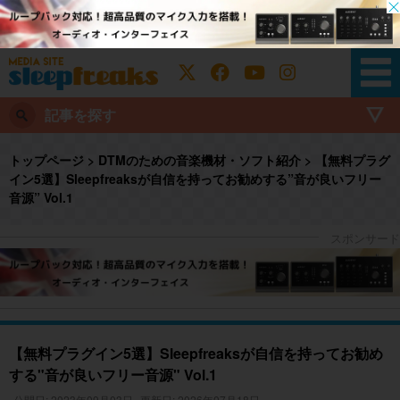
記事を探す
トップページ
>
DTMのための音楽機材・ソフト紹介
>
【無料プラグ
イン5選】Sleepfreaksが自信を持ってお勧めする”音が良いフリー
音源” Vol.1
【無料プラグイン5選】Sleepfreaksが自信を持ってお勧め
する"音が良いフリー音源" Vol.1
公開日: 2023年09月03日
更新日: 2026年07月18日