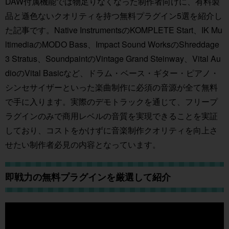
DAW付属機能では物足りなくなった制作者向けに、有料製
品と遜色ないクオリティを持つ無料プラグイン5選を紹介し
た記事です。Native InstrumentsのKOMPLETE Start、IK Mu
ltimediaのMODO Bass、Impact Sound WorksのShreddage
3 Stratus、SoundpaintのVintage Grand Steinway、Vital Au
dioのVital Basicなど、ドラム・ベース・ギター・ピアノ・
シンセサイザーといった楽曲制作に必須の音源が全て無料
で手に入ります。実際のデモトラックを通じて、フリープ
ラグインのみで商用レベルの音質を実現できることを実証
しており、コストをかけずに音楽制作クオリティを向上さ
せたい制作者必見の内容となっています。
即戦力の無料プラグインを厳選して紹介