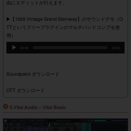
由にエディットが行えます。
▶️【1928 Vintage Grand Steinway】のサウンドデモ（O
TTというフリープラグインのマルチバンドコンプを使
用）
音
00:00
00:00
声
プ
レ
Soundpaint ダウンロード
ー
ヤ
OTT ダウンロード
ー
5.Vital Audio – Vital Basic