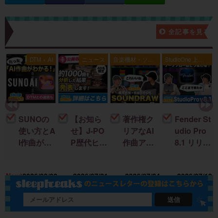
新着記事一覧
全記事を見る
典
DTM × AI
ニュース
音楽機材・ソフ
StudioOne 上級
ト
者編
SUNOの
【お知ら
著作権ク
Fender St
使い方とA
せ】J-PO
リアなAI
udio Pro
I作曲がわ
P歴代ヒッ
作曲アプ
8.1 リリー
かる！｜
ト曲を “D
リ「SOU
ス！新機
U
楽曲制作
TM分
NDRAW
能＆改善
15
New!
2026/08/02
2026/07/31
2026/07/24
2026/07/19
に生成AI
析”する公
Grid」｜M
点まとめ
を取り入
開収録イ
ac・iOSで
れる基本
ベント開
BGMを簡
送信
ガイド
催
単に作