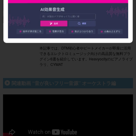
【無料プラグイン6選 エレクトロ編】Sleepfreak
sが自信を持ってお勧めする”音が良いフリープ
ラグイン” Vol.2
本記事では、DTM初心者やビートメイカーが即座に活用
できるエレクトロミュージック向けの高品質な無料プラ
グイン6選を紹介しています。Heavyocityのピアノライブ
ラリ、CYMAT
関連動画 “音が良いフリー音源” オーケストラ編