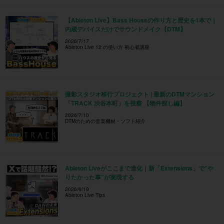
【Ableton Live】Bass Houseの作り方と歴史を1本で｜
内蔵デバイスだけでサウンドメイク【DTM】
2026/7/17
Ableton Live 12 の使い方 初心者講座
撮影スタジオ移行プロジェクト | 最新のDTMマンション
「TRACK 渋谷本町」を視察 【物件探し編】
2026/7/10
DTMのための音楽機材・ソフト紹介
Ableton Liveがここまで進化｜新「Extensions」で“や
りたかった事”が実現する
2026/6/19
Ableton Live Tips