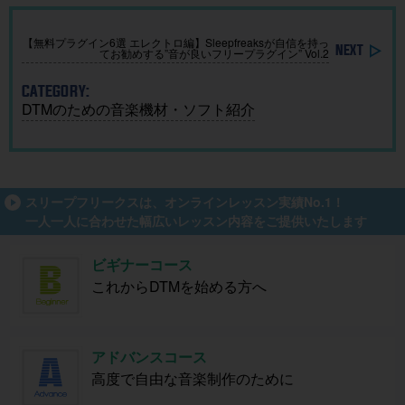
成！
【無料プラグイン6選 エレクトロ編】Sleepfreaksが自信を持っ
てお勧めする”音が良いフリープラグイン” Vol.2
CATEGORY:
DTMのための音楽機材・ソフト紹介
スリープフリークスは、オンラインレッスン実績No.1！
一人一人に合わせた幅広いレッスン内容をご提供いたします
ビギナーコース
これからDTMを始める方へ
アドバンスコース
高度で自由な音楽制作のために