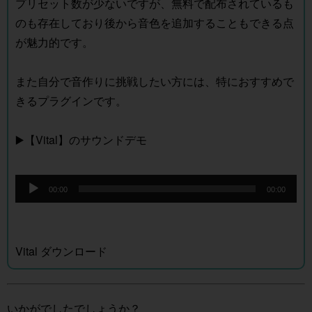
プリセット数が少ないですが、無料で配布されているも
のも存在しており後から音色を追加することもできる点
が魅力的です。
また自分で音作りに挑戦したい方には、特におすすめで
きるプラグインです。
▶️【Vital】のサウンドデモ
音
00:00
00:00
声
プ
レ
Vital ダウンロード
ー
ヤ
ー
いかがでしたでしょうか？