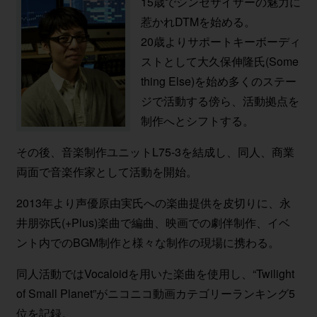
15歳でシンセサイザーの魅力に
惹かれDTMを始める。
20歳よりサポートキーボーディ
ストとして大久保伸隆氏(Some
thing Else)を始め多くのステー
ジで活動する傍ら、活動拠点を
制作へとシフトする。
その後、音楽制作ユニットL75-3を結成し、同人、商業
両面で音楽作家として活動を開始。
2013年より声優原由実氏への楽曲提供を皮切りに、永
井朋弥氏(+Plus)楽曲で編曲、映画での劇伴制作、イベ
ント内でのBGM制作と様々な制作の現場に携わる。
同人活動ではVocaloidを用いた楽曲を使用し、“Twilight
of Small Planet”がニコニコ動画カテゴリーランキング5
位を記録。