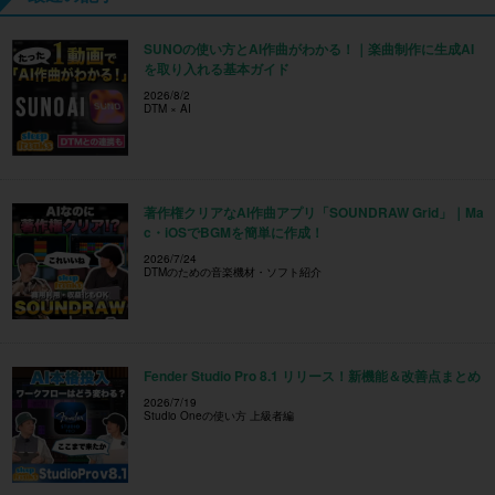
SUNOの使い方とAI作曲がわかる！｜楽曲制作に生成AI
を取り入れる基本ガイド
2026/8/2
DTM × AI
著作権クリアなAI作曲アプリ「SOUNDRAW Grid」｜Ma
c・iOSでBGMを簡単に作成！
2026/7/24
DTMのための音楽機材・ソフト紹介
Fender Studio Pro 8.1 リリース！新機能＆改善点まとめ
2026/7/19
Studio Oneの使い方 上級者編