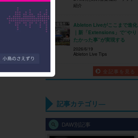
紹介
Ableton Liveがここまで進化
｜新「Extensions」で“やり
たかった事”が実現する
2026/6/19
Ableton Live Tips
全記事を見る
記事カテゴリ―
DAW別記事