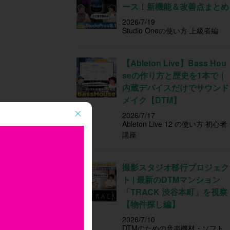
ース！新機能＆改善点まとめ
2026/7/19
Studio Oneの使い方 上級者編
【Ableton Live】Bass Hou
seの作り方と歴史を1本で｜
内蔵デバイスだけでサウンド
メイク【DTM】
2026/7/17
Ableton Live 12 の使い方 初心者
講座
撮影スタジオ移行プロジェク
ト | 最新のDTMマンション
「TRACK 渋谷本町」を視察
【物件探し編】
2026/7/10
DTMのための音楽機材・ソフト