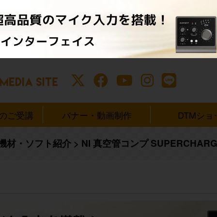
ンのご受講
バナー・動画制作
DTMショ
楽機材・ソフト紹介
>
NI 真空管コンプ SUPERCHA