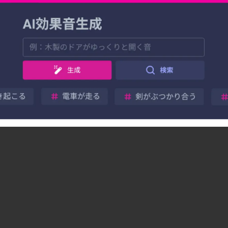
h-octane-holidays/