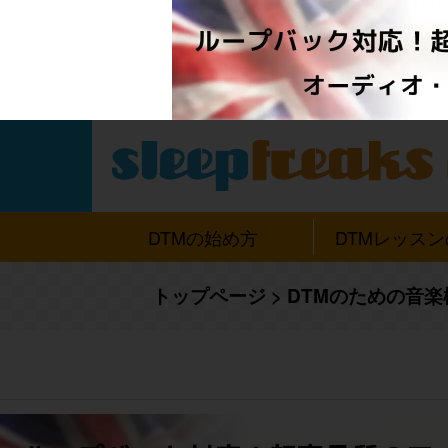
DTMの始め方
DTMレッス
トップページ
>
DTMのための音