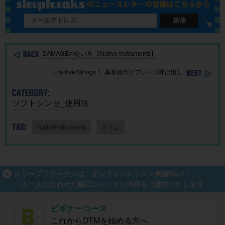
を取り入
開収録イ
ac・iOSで
れる基本
ベント開
BGMを簡
送信
ガイド
催
単に作
成！
DAMAGEの使い方 【Native Instruments】
Emotive Strings 1_基本操作とフレーズ呼び出し
CATEGORY:
ソフトシンセ_使用法
TAG:
Nativeinstruments
ドラム
スリープフリークスは、オンラインレッスン実績No.1！
一人一人に合わせた幅広いレッスン内容をご提供いたします
ビギナーコース
これからDTMを始める方へ