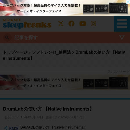
記事を探す
トップページ
>
ソフトシンセ_使用法
>
DrumLabの使い方 【Nativ
e Instruments】
DrumLabの使い方 【Native Instruments】
公開日: 2015年05月09日
更新日: 2026年07月17日
DAMAGEの使い方 【Native Instruments】