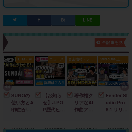
新着記事一覧
全記事を見る
典
DTM × AI
ニュース
音楽機材・ソフ
StudioOne 上級
ト
者編
SUNOの
【お知ら
著作権ク
Fender St
使い方とA
せ】J-PO
リアなAI
udio Pro
I作曲がわ
P歴代ヒッ
作曲アプ
8.1 リリー
かる！｜
ト曲を “D
リ「SOU
ス！新機
U
楽曲制作
TM分
NDRAW
能＆改善
15
New!
2026/08/02
2026/07/31
2026/07/24
2026/07/19
に生成AI
析”する公
Grid」｜M
点まとめ