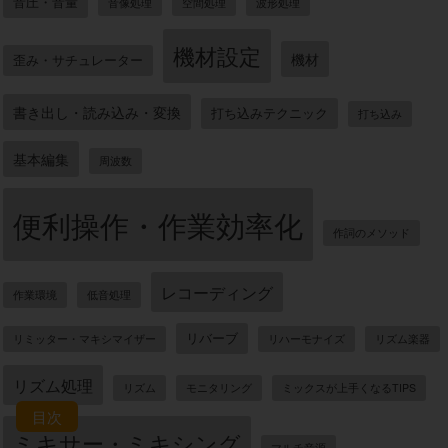
音圧・音量
音像処理
空間処理
波形処理
機材設定
機材
歪み・サチュレーター
書き出し・読み込み・変換
打ち込みテクニック
打ち込み
基本編集
周波数
便利操作・作業効率化
作詞のメソッド
レコーディング
作業環境
低音処理
リバーブ
リミッター・マキシマイザー
リハーモナイズ
リズム楽器
リズム処理
リズム
モニタリング
ミックスが上手くなるTIPS
目次
ミキサー・ミキシング
マルチ音源