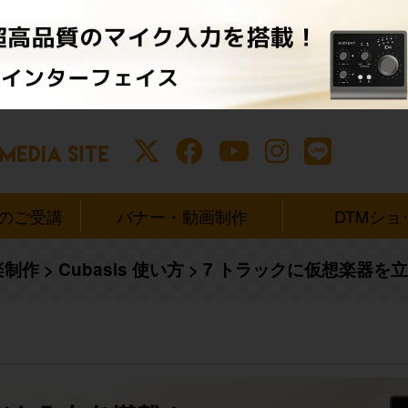
ンのご受講
バナー・動画制作
DTMショ
楽制作
>
Cubasis 使い方
>
7 トラックに仮想楽器を立ち