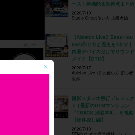
ース！新機能＆改善点まとめ
2026/7/19
Studio Oneの使い方 上級者編
【Ableton Live】Bass Hou
seの作り方と歴史を1本で｜
内蔵デバイスだけでサウンド
メイク【DTM】
2026/7/17
Ableton Live 12 の使い方 初心者
講座
撮影スタジオ移行プロジェク
ト | 最新のDTMマンション
「TRACK 渋谷本町」を視察
【物件探し編】
2026/7/10
DTMのための音楽機材・ソフト