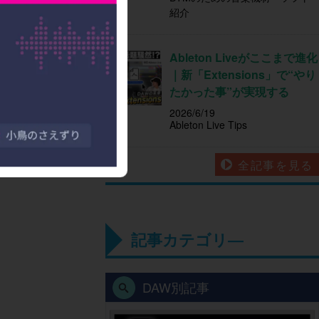
紹介
Ableton Liveがここまで進化
｜新「Extensions」で“やり
たかった事”が実現する
2026/6/19
Ableton Live Tips
全記事を見る
記事カテゴリ―
DAW別記事