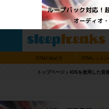
DTMの始め方
DTMレッス
トップページ
>
iOSを使用した音