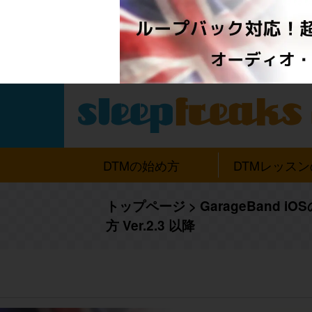
DTMの始め方
DTMレッス
トップページ
>
GarageBand iOS
方 Ver.2.3 以降