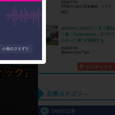
2026/7/10
DTMのための音楽機材・ソフト
紹介
Ableton Liveがここまで進化
｜新「Extensions」で“やり
たかった事”が実現する
2026/6/19
Ableton Live Tips
全記事を見る
記事カテゴリ―
DAW別記事