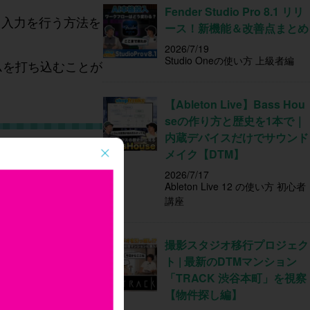
Fender Studio Pro 8.1 リリ
し入力を行う方法を
ース！新機能＆改善点まとめ
2026/7/19
Studio Oneの使い方 上級者編
ムを打ち込むことが
【Ableton Live】Bass Hou
seの作り方と歴史を1本で｜
内蔵デバイスだけでサウンド
メイク【DTM】
2026/7/17
Ableton Live 12 の使い方 初心者
講座
撮影スタジオ移行プロジェク
ト | 最新のDTMマンション
「TRACK 渋谷本町」を視察
【物件探し編】