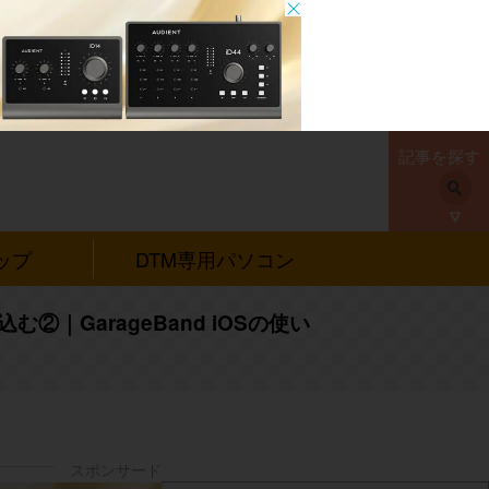
記事を探す
ップ
DTM専用パソコン
む②｜GarageBand iOSの使い