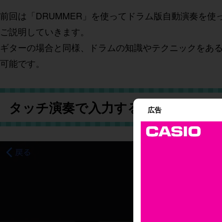
前回は「DRUMMER」を使ってドラム版自動演奏を使
ご説明していきます。
ギターの場合と同様、ドラムの知識やテクニックをあ
可能です。
タッチ演奏で入力する場合
広告