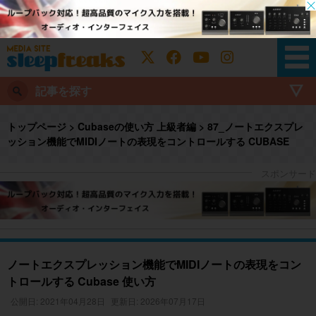
記事を探す
トップページ
>
Cubaseの使い方 上級者編
>
87_ノートエクスプレ
ッション機能でMIDIノートの表現をコントロールする CUBASE
ノートエクスプレッション機能でMIDIノートの表現をコン
トロールする Cubase 使い方
公開日: 2021年04月28日
更新日: 2026年07月17日