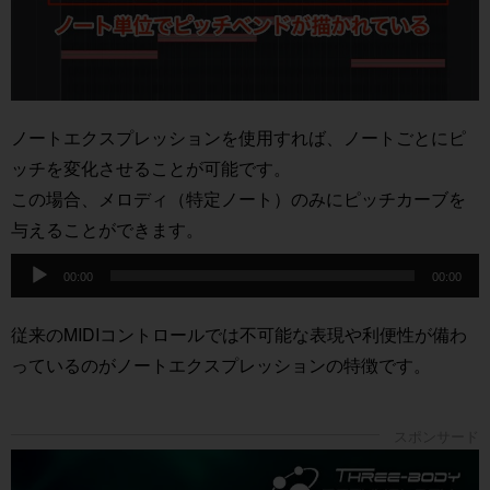
ノートエクスプレッションを使用すれば、ノートごとにピ
ッチを変化させることが可能です。
この場合、メロディ（特定ノート）のみにピッチカーブを
与えることができます。
音
声
00:00
00:00
プ
レ
ー
従来のMIDIコントロールでは不可能な表現や利便性が備わ
ヤ
ー
っているのがノートエクスプレッションの特徴です。