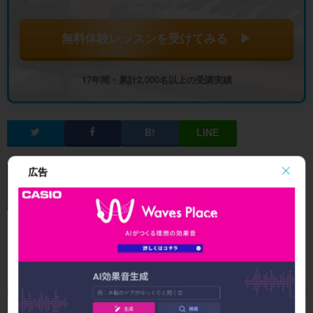
無料体験レッスンを受けてみる ▶
17年間・累計2,000名以上の受講実績
広告
新着記事一覧
全記事を見る
典
DTM × AI
ニュース
音楽機材・ソフ
StudioOne 上級
ト
者編
SUNOの
【お知ら
著作権ク
Fender St