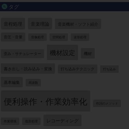
タグ
音程処理
音楽理論
音楽機材・ソフト紹介
音圧・音量
音像処理
空間処理
波形処理
機材設定
機材
歪み・サチュレーター
書き出し・読み込み・変換
打ち込みテクニック
打ち込み
基本編集
周波数
便利操作・作業効率化
作詞のメソッド
レコーディング
作業環境
低音処理