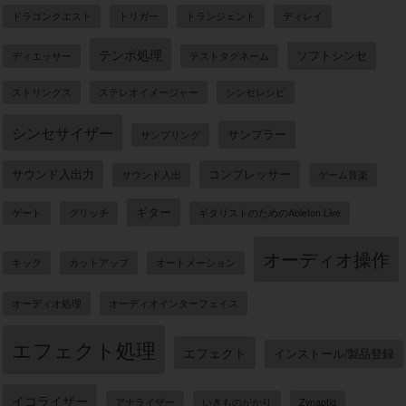
ドラゴンクエスト
トリガー
トランジェント
ディレイ
テンポ処理
ソフトシンセ
ディエッサー
テストタグネーム
ストリングス
ステレオイメージャー
シンセレシピ
シンセサイザー
サンプラー
サンプリング
サウンド入出力
コンプレッサー
サウンド入出
ゲーム音楽
ギター
ゲート
グリッチ
ギタリストのためのAbleton Live
オーディオ操作
キック
カットアップ
オートメーション
オーディオ処理
オーディオインターフェイス
エフェクト処理
エフェクト
インストール/製品登録
イコライザー
アナライザー
いきものがかり
Zynaptiq