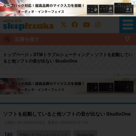
記事を探す
トップページ
>
DTMトラブルシューティング
>
ソフトを起動してい
ると他ソフトの音が出ない StudioOne
ソフトを起動していると他ソフトの音が出ない StudioOne
公開日: 2015年09月22日
更新日: 2026年07月17日
TAG:
DTMトラブルシューティング
StudioOne