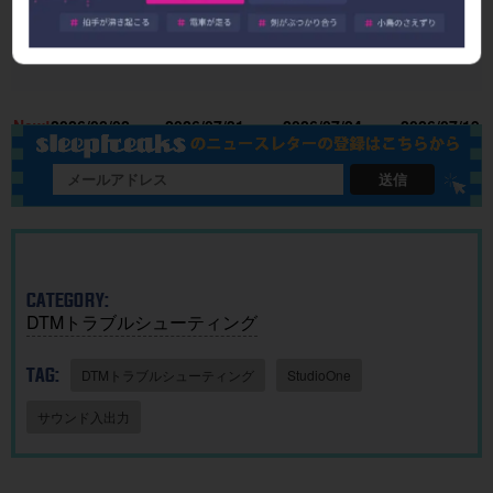
使い方とA
せ】J-PO
リアなAI
udio Pro
I作曲がわ
P歴代ヒッ
作曲アプ
8.1 リリー
かる！｜
ト曲を “D
リ「SOU
ス！新機
U
楽曲制作
TM分
NDRAW
能＆改善
15
New!
2026/08/02
2026/07/31
2026/07/24
2026/07/19
に生成AI
析”する公
Grid」｜M
点まとめ
を取り入
開収録イ
ac・iOSで
れる基本
ベント開
BGMを簡
送信
ガイド
催
単に作
成！
CATEGORY:
DTMトラブルシューティング
TAG:
DTMトラブルシューティング
StudioOne
サウンド入出力