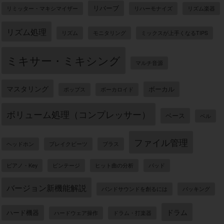
リバーブ
リミッター・マキシマイザー
リハーモナイズ
リズム楽器
リズム処理
リズム
モニタリング
ミックスが上手くなるTIPS
ミキサー・ミキシング
マルチ音源
マスタリング
ボーカル
ポップス
ボーカロイド
ボリューム処理（コンプレッサー）
ベース
ベル
ファイル管理
ヘッドホン
ブレイクビーツ
ブラス
ピアノ・Key
ビンテージ
ヒット曲の分析
パッド
バージョン新機能解説
バンドサウンドを創るには
バッキング
ドラム
ハード機器
ハードウェア操作
ドラム・打楽器