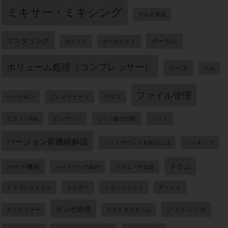
ミキサー・ミキシング
マルチ音源
マスタリング
ボーカル
ポップス
ボーカロイド
ボリューム処理（コンプレッサー）
ベース
ベル
ファイル管理
ヘッドホン
ブレイクビーツ
ブラス
ピアノ・Key
ビンテージ
ヒット曲の分析
パッド
バージョン新機能解説
バンドサウンドを創るには
バッキング
ドラム
ハード機器
ハードウェア操作
ドラム・打楽器
ドラゴンクエスト
トリガー
トランジェント
ディレイ
テンポ処理
ソフトシンセ
ディエッサー
テストタグネーム