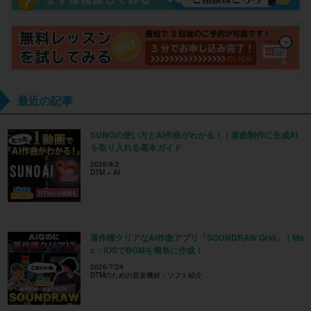
最近の記事
SUNOの使い方とAI作曲がわかる！｜楽曲制作に生成AI
を取り入れる基本ガイド
2026/8/2
DTM × AI
著作権クリアなAI作曲アプリ「SOUNDRAW Grid」｜Ma
c・iOSでBGMを簡単に作成！
2026/7/24
DTMのための音楽機材・ソフト紹介