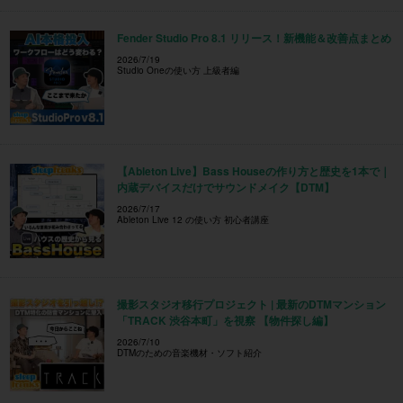
Fender Studio Pro 8.1 リリース！新機能＆改善点まとめ
2026/7/19
Studio Oneの使い方 上級者編
【Ableton Live】Bass Houseの作り方と歴史を1本で｜
内蔵デバイスだけでサウンドメイク【DTM】
2026/7/17
Ableton Live 12 の使い方 初心者講座
撮影スタジオ移行プロジェクト | 最新のDTMマンション
「TRACK 渋谷本町」を視察 【物件探し編】
2026/7/10
DTMのための音楽機材・ソフト紹介