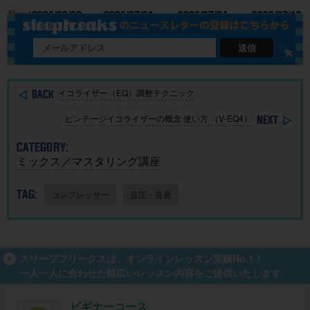
15
New!
2026/08/02
2026/07/31
2026/07/24
2026/07/19
に生成AI
析”する公
Grid」｜M
点まとめ
を取り入
開収録イ
ac・iOSで
れる基本
ベント開
BGMを簡
送信
ガイド
催
単に作
成！
イコライザー（EQ）調整テクニック
ビンテージイコライザーの概念 使い方 （V-EQ4）
CATEGORY:
ミックス／マスタリング講座
TAG:
コンプレッサー
音圧・音量
スリープフリークスは、オンラインレッスン実績No.1！
一人一人に合わせた幅広いレッスン内容をご提供いたします
ビギナーコース