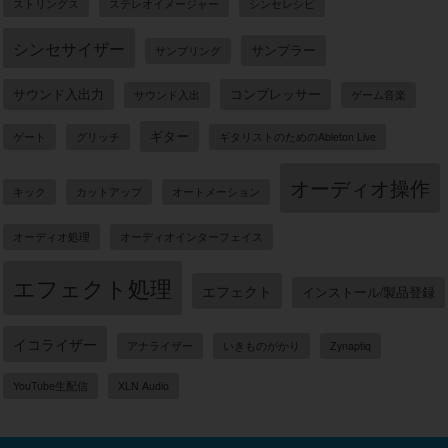
ストリングス
ステレオイメージャー
シンセレシピ
シンセサイザー
サンプラー
サンプリング
サウンド入出力
コンプレッサー
サウンド入出
ゲーム音楽
ギター
ゲート
グリッチ
ギタリストのためのAbleton Live
オーディオ操作
キック
カットアップ
オートメーション
オーディオ処理
オーディオインターフェイス
エフェクト処理
エフェクト
インストール/製品登録
イコライザー
アナライザー
いきものがかり
Zynaptiq
YouTube生配信
XLN Audio