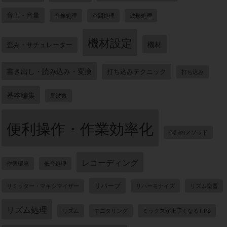
音圧・音量
音像処理
空間処理
波形処理
機材設定
機材
歪み・サチュレーター
書き出し・読み込み・変換
打ち込みテクニック
打ち込み
基本編集
周波数
便利操作・作業効率化
作詞のメソッド
レコーディング
作業環境
低音処理
リバーブ
リミッター・マキシマイザー
リハーモナイズ
リズム楽器
リズム処理
リズム
モニタリング
ミックスが上手くなるTIPS