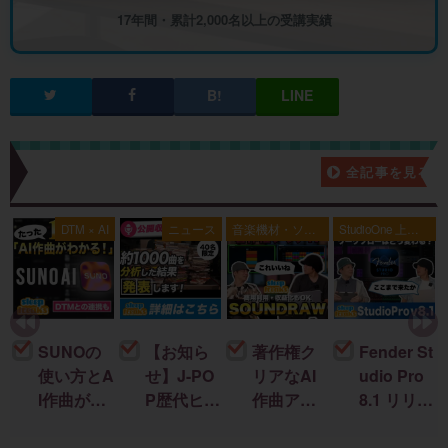
17年間・累計2,000名以上の受講実績
新着記事一覧
全記事を見る
典
DTM × AI
ニュース
音楽機材・ソフ
StudioOne 上級
ト
者編
SUNOの
【お知ら
著作権ク
Fender St
使い方とA
せ】J-PO
リアなAI
udio Pro
I作曲がわ
P歴代ヒッ
作曲アプ
8.1 リリー
かる！｜
ト曲を “D
リ「SOU
ス！新機
U
楽曲制作
TM分
NDRAW
能＆改善