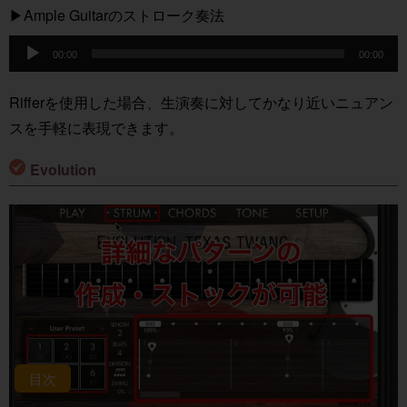
▶︎Ample Guitarのストローク奏法
音
00:00
00:00
声
プ
Rifferを使用した場合、生演奏に対してかなり近いニュアン
レ
スを手軽に表現できます。
ー
ヤ
Evolution
ー
目次