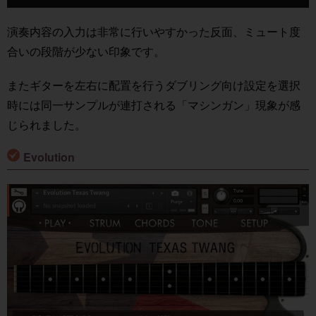
声
プ
演奏内容の入力は非常に行いやすかった反面、ミュート度
レ
合いの段階が少ない印象です。
ー
ヤ
またギターを左右に配置を行うダブリング向け設定を選択
ー
時には同一サンプルが連打される「マシンガン」現象が感
じられました。
Evolution