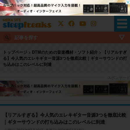
記事を探す
トップページ
>
DTMのための音楽機材・ソフト紹介
>
【リアルすぎ
る】今人気のエレキギター音源3つを徹底比較｜ギターサウンドの打
ち込みはこのレベルに到達
【リアルすぎる】今人気のエレキギター音源3つを徹底比較
｜ギターサウンドの打ち込みはこのレベルに到達
公開日: 2024年03月30日
更新日: 2026年07月18日