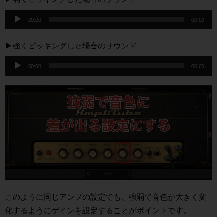
音
00:00
00:00
声
プ
▶︎強くピッキングした場合のサウンド
レ
音
ー
00:00
00:00
声
ヤ
プ
ー
レ
ー
ヤ
ー
このように同じアンプの設定でも、強弱で音色が大きく変
化するようにゲインを設定することがポイントです。