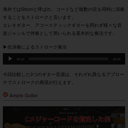
海外ではStrumと呼ばれ、コードなど複数の弦を同時に演奏
することをストロークと言います。
エレキギター、アコースティックギターを問わず様々な音
楽ジャンルで伴奏として用いられる基本的な奏法です。
▶︎生演奏によるストローク奏法
音
00:00
00:00
声
プ
今回比較した3つのギター音源は、それぞれ異なるアプロー
レ
チでストロークの再現が行えます。
ー
ヤ
Ample Guitar
ー