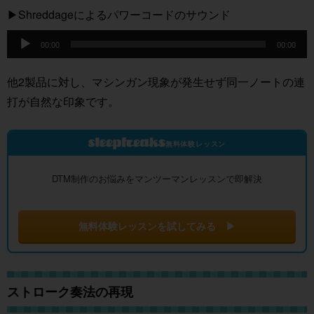
▶︎Shreddageによるパワーコードのサウンド
音
00:00
00:00
声
プ
他2製品に対し、マシンガン現象が発生せず同一ノートの連
レ
打が自然な印象です。
ー
ヤ
無料体験レッスン
ー
DTM制作のお悩みをマンツーマンレッスンで即解決
無料体験レッスンを試してみる ▶
ストローク奏法の再現