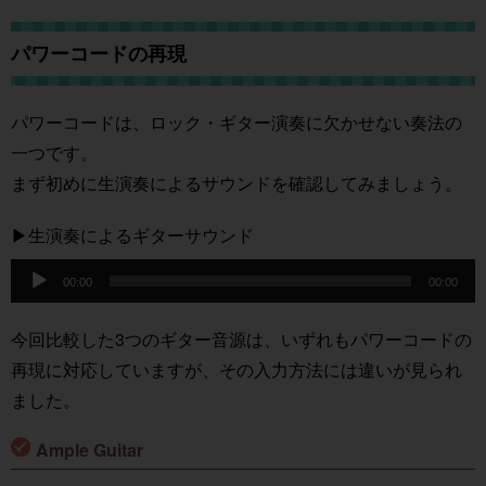
パワーコードの再現
パワーコードは、ロック・ギター演奏に欠かせない奏法の
一つです。
まず初めに生演奏によるサウンドを確認してみましょう。
▶︎生演奏によるギターサウンド
音
00:00
00:00
声
プ
今回比較した3つのギター音源は、いずれもパワーコードの
レ
再現に対応していますが、その入力方法には違いが見られ
ー
ました。
ヤ
ー
Ample Guitar