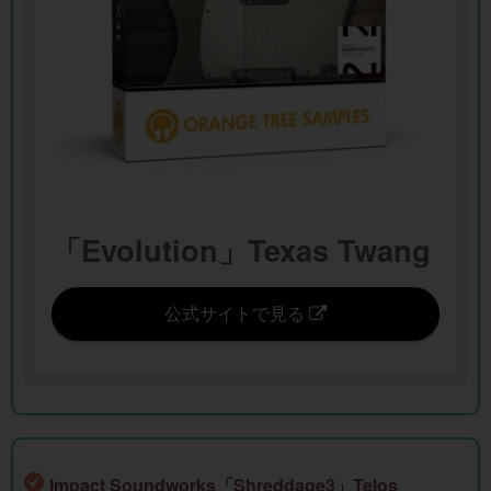
「Evolution」Texas Twang
公式サイトで見る
Impact Soundworks「Shreddage3」Telos