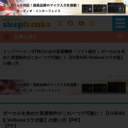
記事を探す
トップページ
>
DTMのための音楽機材・ソフト紹介
>
ボーカルを含
めた音楽制作がこれ一つで可能に！【CUBASE VoiSonaコラボ版】
の使い方
ボーカルを含めた音楽制作がこれ一つで可能に！【CUBAS
E VoiSonaコラボ版】の使い方【PR】
【PR】