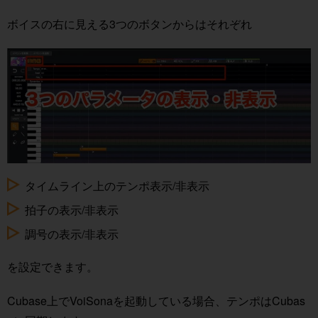
プ
ボイスの右に見える3つのボタンからはそれぞれ
レ
ー
ヤ
ー
タイムライン上のテンポ表示/非表示
拍子の表示/非表示
調号の表示/非表示
を設定できます。
Cubase上でVoiSonaを起動している場合、テンポはCubas