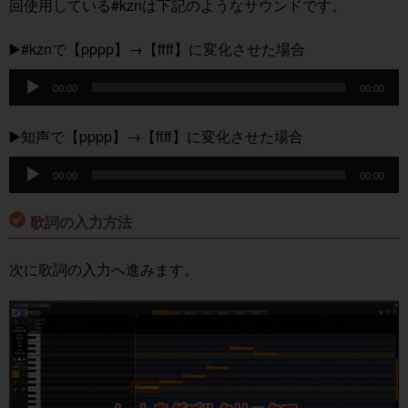
回使用している#kznは下記のようなサウンドです。
▶️#kznで【pppp】→【ffff】に変化させた場合
音
00:00
00:00
声
プ
▶️知声で【pppp】→【ffff】に変化させた場合
レ
音
ー
00:00
00:00
声
ヤ
プ
歌詞の入力方法
ー
レ
ー
次に歌詞の入力へ進みます。
ヤ
ー