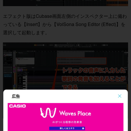
エフェクト版はCubase画面左側のインスペクター上に備わ
っている【Insert】から【VoiSona Song Editor (Effect)】を
選択して起動します。
広告
トラック上で演奏される音声に対して歌詞をつけて歌わせ